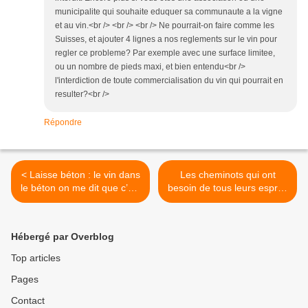
municipalite qui souhaite eduquer sa communaute a la vigne
et au vin.<br /> <br /> <br /> Ne pourrait-on faire comme les
Suisses, et ajouter 4 lignes a nos reglements sur le vin pour
regler ce probleme? Par exemple avec une surface limitee,
ou un nombre de pieds maxi, et bien entendu<br />
l'interdiction de toute commercialisation du vin qui pourrait en
resulter?<br />
Répondre
< Laisse béton : le vin dans
Les cheminots qui ont
le béton on me dit que c’est
besoin de tous leurs esprits
bon pour le vin !
ont immédiatement adopté
le RICARD >
Hébergé par Overblog
Top articles
Pages
Contact