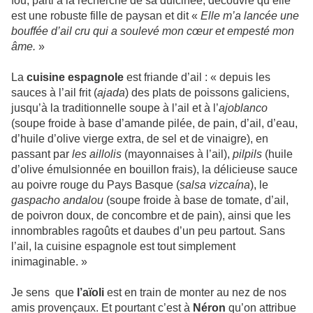
fou, parti à la recherche de sa dulcinée, découvre qu’elle
est une robuste fille de paysan et dit «
Elle m’a lancée une
bouffée d’ail cru qui a soulevé mon cœur et empesté mon
âme.
»
La
cuisine espagnole
est friande d’ail : « depuis les
sauces à l’ail frit (
ajada
) des plats de poissons galiciens,
jusqu’à la traditionnelle soupe à l’ail et à l’
ajoblanco
(soupe froide à base d’amande pilée, de pain, d’ail, d’eau,
d’huile d’olive vierge extra, de sel et de vinaigre), en
passant par
les aillolis
(mayonnaises à l’ail),
pilpils
(huile
d’olive émulsionnée en bouillon frais), la délicieuse sauce
au poivre rouge du Pays Basque (
salsa
vizcaína
), le
gaspacho andalou
(soupe froide à base de tomate, d’ail,
de poivron doux, de concombre et de pain), ainsi que les
innombrables ragoûts et daubes d’un peu partout. Sans
l’ail, la cuisine espagnole est tout simplement
inimaginable. »
Je sens que
l’aïoli
est en train de monter au nez de nos
amis provençaux. Et pourtant c’est à
Néron
qu’on attribue