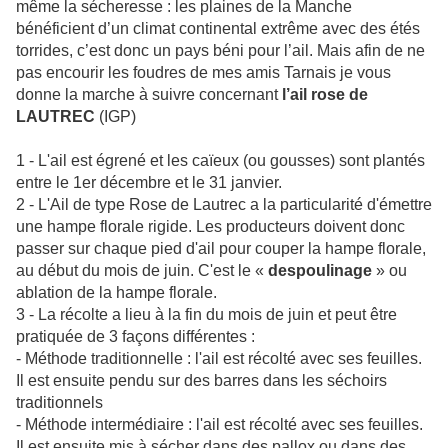
même la sécheresse : les plaines de la Manche
bénéficient d’un climat continental extrême avec des étés
torrides, c’est donc un pays béni pour l’ail. Mais afin de ne
pas encourir les foudres de mes amis Tarnais je vous
donne la marche à suivre concernant
l’ail rose de
LAUTREC
(IGP)
1 - L'ail est égrené et les caïeux (ou gousses) sont plantés
entre le 1er décembre et le 31 janvier.
2 - L'Ail de type Rose de Lautrec a la particularité d'émettre
une hampe florale rigide. Les producteurs doivent donc
passer sur chaque pied d'ail pour couper la hampe florale,
au début du mois de juin. C'est le «
despoulinage
» ou
ablation de la hampe florale.
3 - La récolte a lieu à la fin du mois de juin et peut être
pratiquée de 3 façons différentes :
- Méthode traditionnelle : l'ail est récolté avec ses feuilles.
Il est ensuite pendu sur des barres dans les séchoirs
traditionnels
- Méthode intermédiaire : l'ail est récolté avec ses feuilles.
Il est ensuite mis à sécher dans des pallox ou dans des