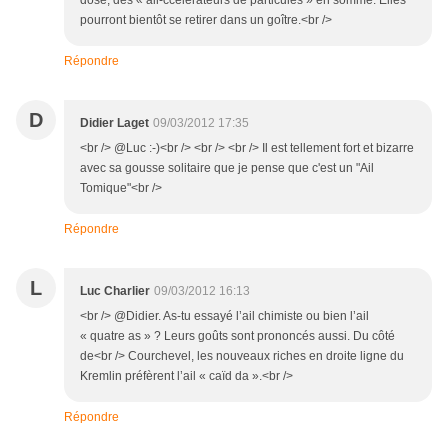
dose, des « ail-ccélérateurs de particules » en somme. Elles
pourront bientôt se retirer dans un goître.<br />
Répondre
D
Didier Laget
09/03/2012 17:35
<br /> @Luc :-)<br /> <br /> <br /> Il est tellement fort et bizarre
avec sa gousse solitaire que je pense que c'est un "Ail
Tomique"<br />
Répondre
L
Luc Charlier
09/03/2012 16:13
<br /> @Didier. As-tu essayé l’ail chimiste ou bien l’ail
« quatre as » ? Leurs goûts sont prononcés aussi. Du côté
de<br /> Courchevel, les nouveaux riches en droite ligne du
Kremlin préfèrent l’ail « caïd da ».<br />
Répondre