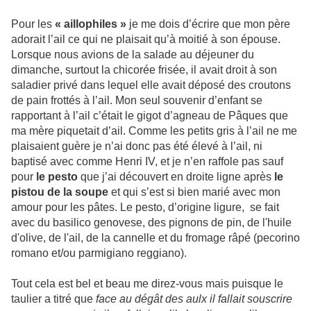
Pour les
« aillophiles »
je me dois d’écrire que mon père
adorait l’ail ce qui ne plaisait qu’à moitié à son épouse.
Lorsque nous avions de la salade au déjeuner du
dimanche, surtout la chicorée frisée, il avait droit à son
saladier privé dans lequel elle avait déposé des croutons
de pain frottés à l’ail. Mon seul souvenir d’enfant se
rapportant à l’ail c’était le gigot d’agneau de Pâques que
ma mère piquetait d’ail. Comme les petits gris à l’ail ne me
plaisaient guère je n’ai donc pas été élevé à l’ail, ni
baptisé avec comme Henri IV, et je n’en raffole pas sauf
pour
le pesto
que j’ai découvert en droite ligne après
le
pistou de la soupe
et qui s’est si bien marié avec mon
amour pour les pâtes. Le pesto, d’origine ligure, se fait
avec du basilico genovese, des pignons de pin, de l'huile
d'olive, de l'ail, de la cannelle et du fromage râpé (pecorino
romano et/ou parmigiano reggiano).
Tout cela est bel et beau me direz-vous mais puisque le
taulier a titré que
face au dégât des aulx il fallait souscrire