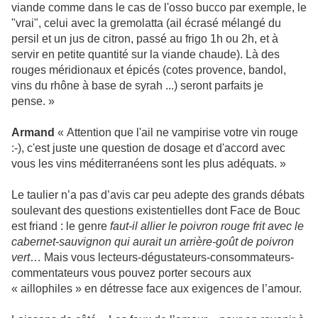
viande comme dans le cas de l'osso bucco par exemple, le
"vrai", celui avec la gremolatta (ail écrasé mélangé du
persil et un jus de citron, passé au frigo 1h ou 2h, et à
servir en petite quantité sur la viande chaude). Là des
rouges méridionaux et épicés (cotes provence, bandol,
vins du rhône à base de syrah ...) seront parfaits je
pense. »
Armand
« Attention que l'ail ne vampirise votre vin rouge
:-), c'est juste une question de dosage et d'accord avec
vous les vins méditerranéens sont les plus adéquats. »
Le taulier n’a pas d’avis car peu adepte des grands débats
soulevant des questions existentielles dont Face de Bouc
est friand : le genre
faut-il allier le poivron rouge frit avec le
cabernet-sauvignon qui aurait un arrière-goût de poivron
vert
… Mais vous lecteurs-dégustateurs-consommateurs-
commentateurs vous pouvez porter secours aux
« aillophiles » en détresse face aux exigences de l’amour.