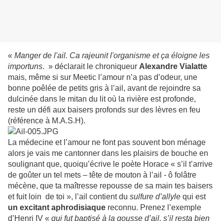
«
Manger de l'ail. Ca rajeunit l'organisme et ça éloigne les
importuns
. » déclarait le chroniqueur
Alexandre Vialatte
mais, même si sur Meetic l’amour n’a pas d’odeur, une
bonne poêlée de petits gris à l’ail, avant de rejoindre sa
dulcinée dans le mitan du lit où la rivière est profonde,
reste un défi aux baisers profonds sur des lèvres en feu
(référence à M.A.S.H).
La médecine et l’amour ne font pas souvent bon ménage
alors je vais me cantonner dans les plaisirs de bouche en
soulignant que, quoiqu’écrive le poète Horace « s’il t’arrive
de goûter un tel mets – tête de mouton à l’ail - ô folâtre
mécène, que ta maîtresse repousse de sa main tes baisers
et fuit loin de toi », l’ail contient du
sulfure d’allyle
qui est
un excitant aphrodisiaque
reconnu. Prenez l’exemple
d’Henri IV «
qui fut baptisé à la gousse d’ail, s’il resta bien