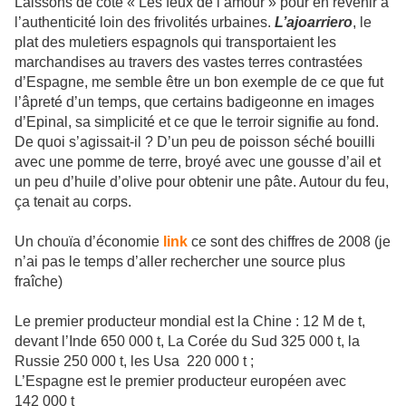
Laissons de côté « Les feux de l’amour » pour en revenir à
l’authenticité loin des frivolités urbaines.
L’ajoarriero
, le
plat des muletiers espagnols qui transportaient les
marchandises au travers des vastes terres contrastées
d’Espagne, me semble être un bon exemple de ce que fut
l’âpreté d’un temps, que certains badigeonne en images
d’Epinal, sa simplicité et ce que le terroir signifie au fond.
De quoi s’agissait-il ? D’un peu de poisson séché bouilli
avec une pomme de terre, broyé avec une gousse d’ail et
un peu d’huile d’olive pour obtenir une pâte. Autour du feu,
ça tenait au corps.
Un chouïa d’économie
link
ce sont des chiffres de 2008 (je
n’ai pas le temps d’aller rechercher une source plus
fraîche)
Le premier producteur mondial est la Chine : 12 M de t,
devant l’Inde 650 000 t, La Corée du Sud 325 000 t, la
Russie 250 000 t, les Usa 220 000 t ;
L’Espagne est le premier producteur européen avec
142 000 t