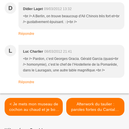
D
Didier Laget
09/03/2012 13:32
<br /> A Berlin, on trouve beaucoup d'Ail Chinois très fort et<br
/> gustativement épuisant. :-)<br />
Répondre
L
Luc Charlier
08/03/2012 21:41
<br /> Pardon, c’est Georges Gracia. Gérald Garcia (quasi<br
/> homonymie), c’est le chef de l’Hostellerie de la Pomarède,
dans le Lauragais, une autre table magnifique.<br />
Répondre
< Je mets mon museau de
Afterwork du taulier :
cochon au chaud et je bois
paroles fortes du Cantalou
bon : de la Dentelle 60%
Michel Teyssedou…la
Carignan 40% grenache
montagne a un côté
insulaire qui vous incite à