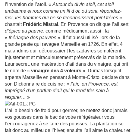
l’invention de l’aïoli. «
Autour du divin aïoli, cet aïoli
embaumé et roux comme un fil d’or, où sont, répondez-
moi, les hommes qui ne se reconnaissent point frères
»
chantait
Frédéric Mistral
. En Provence on dit que l’ail sert
d’épice au pauvre
, comme médicament aussi : la
«
thériaque des pauvres
». Il fut aussi utilisé lors de la
grande peste qui ravagea Marseille en 1726. En effet, 4
malandrins qui détroussaient les cadavres semblèrent
injustement et miraculeusement préservés de la maladie.
Leur secret, une macération d’ail dans du vinaigre, qui prit
le nom de «
vinaigre des 4 voleurs
». Dumas lorsqu’il
arpenta Marseille en pensant à Monte-Cristo, déclare dans
son Dictionnaire de cuisine : «
l’air, en Provence, est
imprégné d’un parfum d’ail qui le rend très sain à
respirer…
»
L’ail a besoin de froid pour germer, ne mettez donc jamais
vos gousses dans le bac de votre réfrigérateur vous
l’encourageriez à se faire des pousses. La plantation se
fait donc au milieu de l’hiver, ensuite l’ail aime la chaleur et