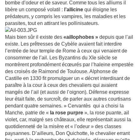
bombe d’odeur et de saveur. Comme tous les alliums il
libère un composé volatil :
l’allicine
qui éloigne les
prédateurs, y compris les vampires, les maladies et les
parasites, tout en attirant les pollinisateurs.
Mais bien sûr il existe des
«aillophobes »
depuis que l’ail
existe. Les prêtresses de Cybèle avaient fait interdire
l’entrée de leur temple de Rome à ceux qui venaient de
consommer de l’ail. Les Byzantins du XIe siècle se
montrèrent profondément écœurés par l’haleine empestée
des croisés de Raimond de Toulouse. Alphonse de
Castille en 1330 fit promulguer un « décret interdisant de
paraître à la cour à ceux des chevaliers qui avaient
mangés de l’ail (et aussi de l’oignon). Défense expresse
leur était faite, de surcroît, de parler aux autres courtisans
pendant quatre semaines. » Cervantès qui a choisi la
Manche, patrie de «
la rose
purpre
», la rose puante, ail
violet, car, malgré ses châteaux, elle représentait aussi la
quotidienneté de la misère et « l’odeur » des classes
paysannes. D’ailleurs, Don Quichotte, le chevalier errant