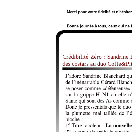
Merci pour votre fidélité et n'hésit
Bonne journée à tous, ceux qui ne 
Crédibilité Zéro : Sandrine 
des costars au duo Coffe&Pi
J’adore Sandrine Blanchard qui
de l’inénarrable Gérard Blanch
se poser comme «défenseuse» de
sur la grippe H1N1 où elle n
Santé qui sont des As comme c
Donc je pressentais que le duo 
la plumette mal taillée de l
pioche :
La nouvelle
1° Titre racoleur :
2°Le coup de patte hypocrite 