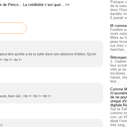
Puisque c
r de Périco...
La crédibilité c’est quoi... >>
de la sais
donc l’his
bandits ma
Il pariait s
M comme a
Fenêtre su
mots noirs
Mère au f
peau lisse
sur mes c
hanches..
peut dire qu'elle a de la suite dans son absence d'idées. Qu'on
Rétrospec
> <br /> <br />
1- J'adore
leur scoot
vélo je n
tricolores
nanas, les
leur...
Comme Ma
m’exonérer
use, bien sûr...<br /> <br /> <br />
de ne pouv
unique d'
digitale A
Sur la Toi
comme moi
con, un V
dirait l’i
très long,
09