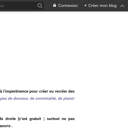
Connexion
+
Créer mon blog
 à
l'impertinence
pour créer ou recréer des
peu de douceur, de convivialité, de plaisir
 droite (c'est gratuit
)
surtout ne pas
avoris .