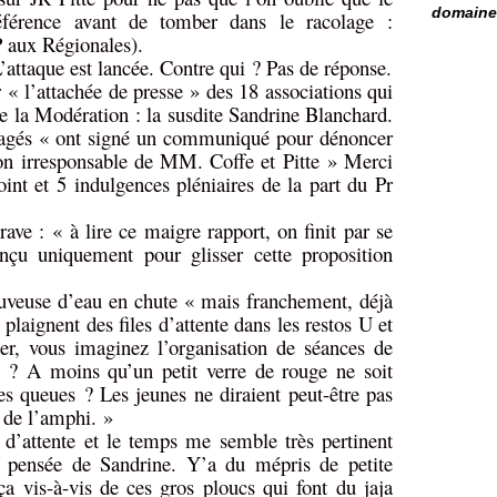
domaine 
férence avant de tomber dans le racolage :
 aux Régionales).
’attaque est lancée. Contre qui ? Pas de réponse.
 « l’attachée de presse » des 18 associations qui
de la Modération : la susdite Sandrine Blanchard.
tragés « ont signé un communiqué pour dénoncer
on irresponsable de MM. Coffe et Pitte » Merci
nt et 5 indulgences pléniaires de la part du Pr
ave : « à lire ce maigre rapport, on finit par se
nçu uniquement pour glisser cette proposition
uveuse d’eau en chute « mais franchement, déjà
laignent des files d’attente dans les restos U et
r, vous imaginez l’organisation de séances de
x ? A moins qu’un petit verre de rouge ne soit
les queues ? Les jeunes ne diraient peut-être pas
 de l’amphi. »
s d’attente et le temps me semble très pertinent
 pensée de Sandrine. Y’a du mépris de petite
a vis-à-vis de ces gros ploucs qui font du jaja