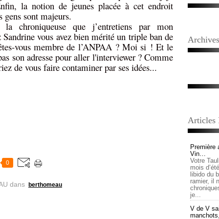
nfin, la notion de jeunes placée à cet endroit
s gens sont majeurs.
 la chroniqueuse que j’entretiens par mon
Sandrine vous avez bien mérité un triple ban de
Archive
s êtes-vous membre de l’ANPAA ? Moi si ! Et le
as son adresse pour aller l'interviewer ? Comme
iez de vous faire contaminer par ses idées...
Articles
Première 
Vin…
Votre Tau
0
mois d’été,
libido du 
ramier, il
AU
dans
berthomeau
chronique
je...
V de V sai
manchots, e