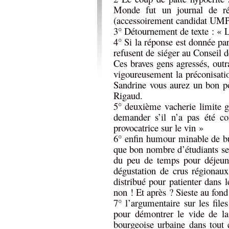
Monde fut un journal de ré
(accessoirement candidat UMP
3° Détournement de texte : « L
4° Si la réponse est donnée par
refusent de siéger au Conseil 
Ces braves gens agressés, ou
vigoureusement la préconisati
Sandrine vous aurez un bon poi
Rigaud.
5° deuxième vacherie limite gr
demander s’il n’a pas été co
provocatrice sur le vin »
6° enfin humour minable de b
que bon nombre d’étudiants se p
du peu de temps pour déjeune
dégustation de crus régionau
distribué pour patienter dans 
non ! Et après ? Sieste au fond
7° l’argumentaire sur les file
pour démontrer le vide de la
bourgeoise urbaine dans tout ç