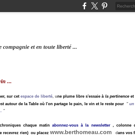
compagnie et en toute liberté ...
n ...
ner, sur cet
espace de liberté
, u
ne plume libre s'essaie à
la pertinence
et
st autour de la Table où l'on partage le pain, le vin et le reste pour
"
un 
.
"
 chroniques chaque matin
abonnez-vous à la newsletter
, colonne de
www.berthomeau.com
e recevrez rien)
ou placez
d
ans vos f