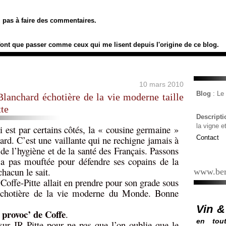
ez pas à faire des commentaires.
font que passer comme ceux qui me lisent depuis l'origine de ce blog.
10 mars 2010
Blog
: L
Blanchard échotière de la vie moderne taille
tte
Descript
la vigne e
 est par certains côtés, la « cousine germaine »
ard. C’est une vaillante qui ne rechigne jamais à
Contact
 l’hygiène et de la santé des Français. Passons
’a pas mouftée pour défendre ses copains de la
hacun le sait.
www.ber
Coffe-Pitte allait en prendre pour son grade sous
’échotière de la vie moderne du Monde. Bonne
Vin &
 provoc’ de Coffe
.
en tout
sur JR Pitte pour ne pas que l’on oublie que le