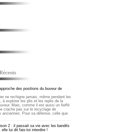
s
 Récents
approche des positions du buveur de
lier ne rechigne jamais, même pendant les
 à explorer les plis et les replis de la
buveur. Mais, comme il est aussi un fieffé
 ne crache pas sur le recyclage de
s anciennes. Pour sa défense, celle que
son 2 : il passait sa vie avec les bandits
lle lui dit fais-toi interdire !