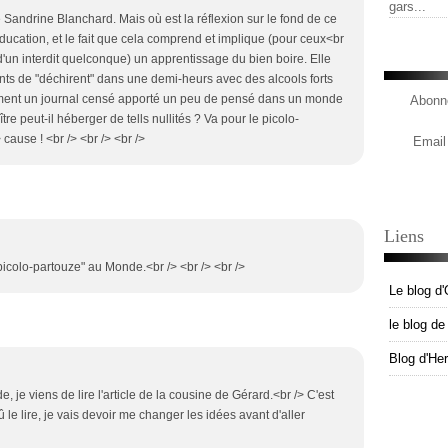
gars...
te Sandrine Blanchard. Mais où est la réflexion sur le fond de ce
éducation, et le fait que cela comprend et implique (pour ceux<br
 d'un interdit quelconque) un apprentissage du bien boire. Elle
ants de "déchirent" dans une demi-heurs avec des alcools forts
mment un journal censé apporté un peu de pensé dans un monde
Abonne
re peut-il héberger de tells nullités ? Va pour le picolo-
cause ! <br /> <br /> <br />
Email
Liens
"picolo-partouze" au Monde.<br /> <br /> <br />
Le blog d'
le blog d
Blog d'He
, je viens de lire l'article de la cousine de Gérard.<br /> C'est
 le lire, je vais devoir me changer les idées avant d'aller