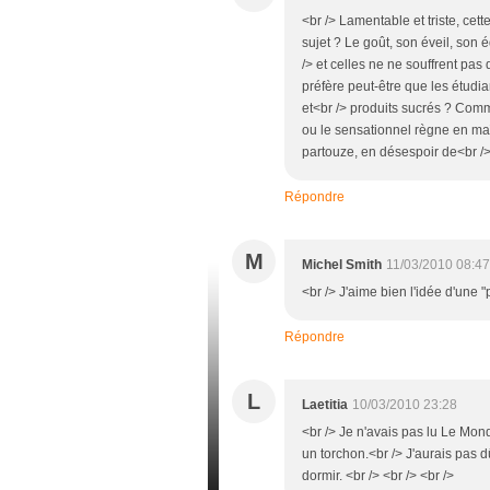
<br /> Lamentable et triste, cet
sujet ? Le goût, son éveil, son 
/> et celles ne ne souffrent pas
préfère peut-être que les étudi
et<br /> produits sucrés ? Co
ou le sensationnel règne en maît
partouze, en désespoir de<br /> 
Répondre
M
Michel Smith
11/03/2010 08:47
<br /> J'aime bien l'idée d'une 
Répondre
L
Laetitia
10/03/2010 23:28
<br /> Je n'avais pas lu Le Monde
un torchon.<br /> J'aurais pas dû
dormir. <br /> <br /> <br />