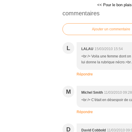
<< Pour le bon plaisi
commentaires
Ajouter un commentaire
L
LALAU
15/03/2010 15:54
<br /> Voila une femme dont on 
lui donne la rubrique nécro.<br /
Répondre
M
Michel Smith
11/03/2010 09:28
<br /> C'était en désespoir de ca
Répondre
D
David Cobbold
11/03/2010 09: