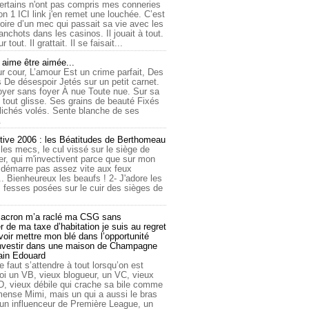
ertains n'ont pas compris mes conneries
on 1 ICI link j'en remet une louchée. C’est
toire d’un mec qui passait sa vie avec les
nchots dans les casinos. Il jouait à tout.
ur tout. Il grattait. Il se faisait...
ime être aimée...
r cour, L’amour Est un crime parfait, Des
 De désespoir Jetés sur un petit carnet.
oyer sans foyer À nue Toute nue. Sur sa
 tout glisse. Ses grains de beauté Fixés
lichés volés. Sente blanche de ses
.
tive 2006 : les Béatitudes de Berthomeau
 les mecs, le cul vissé sur le siège de
er, qui m'invectivent parce que sur mon
e démarre pas assez vite aux feux
... Bienheureux les beaufs ! 2- J'adore les
 fesses posées sur le cuir des sièges de
cron m’a raclé ma CSG sans
 de ma taxe d’habitation je suis au regret
oir mettre mon blé dans l’opportunité
investir dans une maison de Champagne
lain Edouard
le faut s’attendre à tout lorsqu’on est
 un VB, vieux blogueur, un VC, vieux
D, vieux débile qui crache sa bile comme
mmense Mimi, mais un qui a aussi le bras
 un influenceur de Première League, un