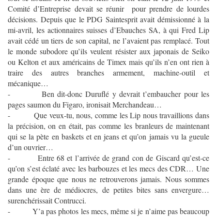
Comité d’Entreprise devait se réunir pour prendre de lourdes
décisions. Depuis que le PDG Saintesprit avait démissionné à la
mi-avril, les actionnaires suisses d’Ebauches SA, à qui Fred Lip
avait cédé un tiers de son capital, ne l’avaient pas remplacé. Tout
le monde subodore qu’ils veulent résister aux japonais de Seiko
ou Kelton et aux américains de Timex mais qu’ils n’en ont rien à
traire des autres branches armement, machine-outil et
mécanique…
- Ben dit-donc Duruflé y devrait t’embaucher pour les
pages saumon du Figaro, ironisait Merchandeau…
- Que veux-tu, nous, comme les Lip nous travaillions dans
la précision, on en était, pas comme les branleurs de maintenant
qui se la pète en baskets et en jeans et qu’on jamais vu la gueule
d’un ouvrier…
- Entre 68 et l’arrivée de grand con de Giscard qu’est-ce
qu’on s’est éclaté avec les barbouzes et les mecs des CDR… Une
grande époque que nous ne retrouverons jamais. Nous sommes
dans une ère de médiocres, de petites bites sans envergure…
surenchérissait Contrucci.
- Y’a pas photos les mecs, même si je n’aime pas beaucoup