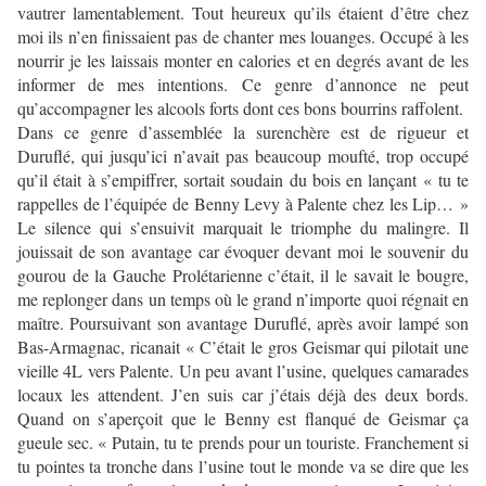
vautrer lamentablement. Tout heureux qu’ils étaient d’être chez
moi ils n’en finissaient pas de chanter mes louanges. Occupé à les
nourrir je les laissais monter en calories et en degrés avant de les
informer de mes intentions. Ce genre d’annonce ne peut
qu’accompagner les alcools forts dont ces bons bourrins raffolent.
Dans ce genre d’assemblée la surenchère est de rigueur et
Duruflé, qui jusqu’ici n’avait pas beaucoup moufté, trop occupé
qu’il était à s’empiffrer, sortait soudain du bois en lançant « tu te
rappelles de l’équipée de Benny Levy à Palente chez les Lip… »
Le silence qui s’ensuivit marquait le triomphe du malingre. Il
jouissait de son avantage car évoquer devant moi le souvenir du
gourou de la Gauche Prolétarienne c’était, il le savait le bougre,
me replonger dans un temps où le grand n’importe quoi régnait en
maître. Poursuivant son avantage Duruflé, après avoir lampé son
Bas-Armagnac, ricanait « C’était le gros Geismar qui pilotait une
vieille 4L vers Palente. Un peu avant l’usine, quelques camarades
locaux les attendent. J’en suis car j’étais déjà des deux bords.
Quand on s’aperçoit que le Benny est flanqué de Geismar ça
gueule sec. « Putain, tu te prends pour un touriste. Franchement si
tu pointes ta tronche dans l’usine tout le monde va se dire que les