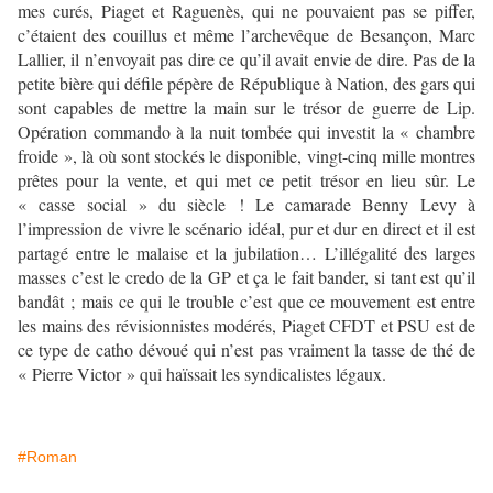
mes curés, Piaget et Raguenès, qui ne pouvaient pas se piffer,
c’étaient des couillus et même l’archevêque de Besançon, Marc
Lallier, il n’envoyait pas dire ce qu’il avait envie de dire. Pas de la
petite bière qui défile pépère de République à Nation, des gars qui
sont capables de mettre la main sur le trésor de guerre de Lip.
Opération commando à la nuit tombée qui investit la « chambre
froide », là où sont stockés le disponible, vingt-cinq mille montres
prêtes pour la vente, et qui met ce petit trésor en lieu sûr. Le
« casse social » du siècle ! Le camarade Benny Levy à
l’impression de vivre le scénario idéal, pur et dur en direct et il est
partagé entre le malaise et la jubilation… L’illégalité des larges
masses c’est le credo de la GP et ça le fait bander, si tant est qu’il
bandât ; mais ce qui le trouble c’est que ce mouvement est entre
les mains des révisionnistes modérés, Piaget CFDT et PSU est de
ce type de catho dévoué qui n’est pas vraiment la tasse de thé de
« Pierre Victor » qui haïssait les syndicalistes légaux.
#Roman