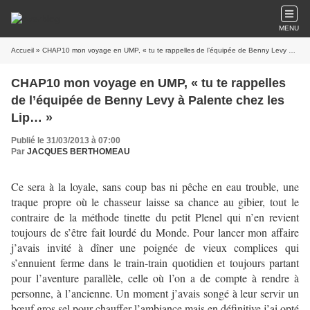
MENU
Accueil
» CHAP10 mon voyage en UMP, « tu te rappelles de l’équipée de Benny Levy à Palente chez les Lip… »
CHAP10 mon voyage en UMP, « tu te rappelles
de l’équipée de Benny Levy à Palente chez les
Lip… »
Publié le 31/03/2013 à 07:00
Par
JACQUES BERTHOMEAU
Ce sera à la loyale, sans coup bas ni pêche en eau trouble, une
traque propre où le chasseur laisse sa chance au gibier, tout le
contraire de la méthode tinette du petit Plenel qui n’en revient
toujours de s’être fait lourdé du Monde. Pour lancer mon affaire
j’avais invité à dîner une poignée de vieux complices qui
s’ennuient ferme dans le train-train quotidien et toujours partant
pour l’aventure parallèle, celle où l’on a de compte à rendre à
personne, à l’ancienne. Un moment j’avais songé à leur servir un
bœuf gros sel pour chauffer l’ambiance mais en définitive j’ai opté