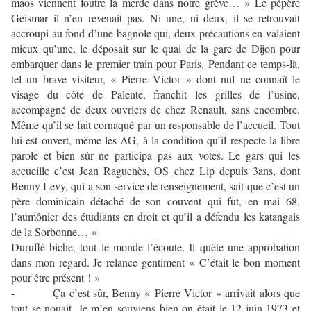
maos viennent foutre la merde dans notre grève… » Le pépère
Geismar il n’en revenait pas. Ni une, ni deux, il se retrouvait
accroupi au fond d’une bagnole qui, deux précautions en valaient
mieux qu’une, le déposait sur le quai de la gare de Dijon pour
embarquer dans le premier train pour Paris. Pendant ce temps-là,
tel un brave visiteur, « Pierre Victor » dont nul ne connaît le
visage du côté de Palente, franchit les grilles de l’usine,
accompagné de deux ouvriers de chez Renault, sans encombre.
Même qu’il se fait cornaqué par un responsable de l’accueil. Tout
lui est ouvert, même les AG, à la condition qu’il respecte la libre
parole et bien sûr ne participa pas aux votes. Le gars qui les
accueille c’est Jean Raguenès, OS chez Lip depuis 3ans, dont
Benny Levy, qui a son service de renseignement, sait que c’est un
père dominicain détaché de son couvent qui fut, en mai 68,
l’aumônier des étudiants en droit et qu’il a défendu les katangais
de la Sorbonne… »
Duruflé biche, tout le monde l’écoute. Il quête une approbation
dans mon regard. Je relance gentiment « C’était le bon moment
pour être présent ! »
- Ça c’est sûr, Benny « Pierre Victor » arrivait alors que
tout se nouait. Je m’en souviens bien on était le 12 juin 1973 et