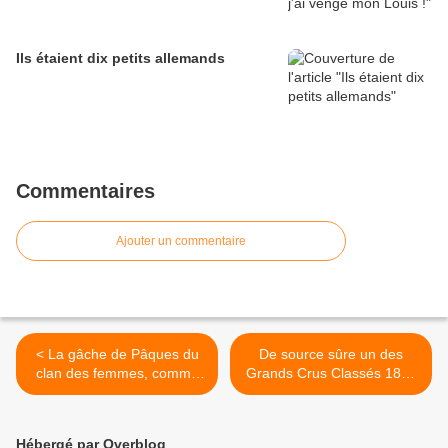
Ils étaient dix petits allemands
Commentaires
Ajouter un commentaire
< La gâche de Pâques du
De source sûre un des
clan des femmes, comme
Grands Crus Classés 1855
les vins, avait ses grands
va opter pour le vin nature
millésimes mais jamais ne
en 2013 >
décevait.
Hébergé par Overblog