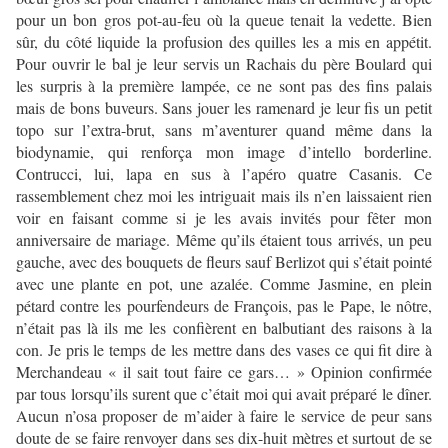
pour un bon gros pot-au-feu où la queue tenait la vedette. Bien
sûr, du côté liquide la profusion des quilles les a mis en appétit.
Pour ouvrir le bal je leur servis un Rachais du père Boulard qui
les surpris à la première lampée, ce ne sont pas des fins palais
mais de bons buveurs. Sans jouer les ramenard je leur fis un petit
topo sur l’extra-brut, sans m’aventurer quand même dans la
biodynamie, qui renforça mon image d’intello borderline.
Contrucci, lui, lapa en sus à l’apéro quatre Casanis. Ce
rassemblement chez moi les intriguait mais ils n’en laissaient rien
voir en faisant comme si je les avais invités pour fêter mon
anniversaire de mariage. Même qu’ils étaient tous arrivés, un peu
gauche, avec des bouquets de fleurs sauf Berlizot qui s’était pointé
avec une plante en pot, une azalée. Comme Jasmine, en plein
pétard contre les pourfendeurs de François, pas le Pape, le nôtre,
n’était pas là ils me les confièrent en balbutiant des raisons à la
con. Je pris le temps de les mettre dans des vases ce qui fit dire à
Merchandeau « il sait tout faire ce gars… » Opinion confirmée
par tous lorsqu’ils surent que c’était moi qui avait préparé le dîner.
Aucun n’osa proposer de m’aider à faire le service de peur sans
doute de se faire renvoyer dans ses dix-huit mètres et surtout de se