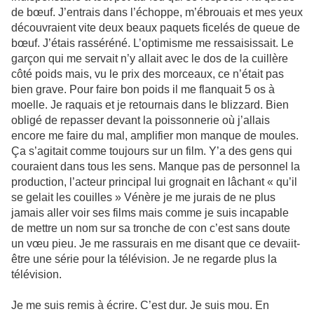
de bœuf. J’entrais dans l’échoppe, m’ébrouais et mes yeux
découvraient vite deux beaux paquets ficelés de queue de
bœuf. J’étais rasséréné. L’optimisme me ressaisissait. Le
garçon qui me servait n’y allait avec le dos de la cuillère
côté poids mais, vu le prix des morceaux, ce n’était pas
bien grave. Pour faire bon poids il me flanquait 5 os à
moelle. Je raquais et je retournais dans le blizzard. Bien
obligé de repasser devant la poissonnerie où j’allais
encore me faire du mal, amplifier mon manque de moules.
Ça s’agitait comme toujours sur un film. Y’a des gens qui
couraient dans tous les sens. Manque pas de personnel la
production, l’acteur principal lui grognait en lâchant « qu’il
se gelait les couilles » Vénère je me jurais de ne plus
jamais aller voir ses films mais comme je suis incapable
de mettre un nom sur sa tronche de con c’est sans doute
un vœu pieu. Je me rassurais en me disant que ce devaiit-
être une série pour la télévision. Je ne regarde plus la
télévision.
Je me suis remis à écrire. C’est dur. Je suis mou. En