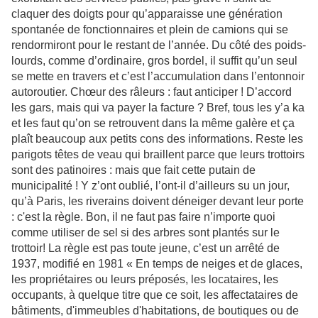
claquer des doigts pour qu’apparaisse une génération
spontanée de fonctionnaires et plein de camions qui se
rendormiront pour le restant de l’année. Du côté des poids-
lourds, comme d’ordinaire, gros bordel, il suffit qu’un seul
se mette en travers et c’est l’accumulation dans l’entonnoir
autoroutier. Chœur des râleurs : faut anticiper ! D’accord
les gars, mais qui va payer la facture ? Bref, tous les y’a ka
et les faut qu’on se retrouvent dans la même galère et ça
plaît beaucoup aux petits cons des informations. Reste les
parigots têtes de veau qui braillent parce que leurs trottoirs
sont des patinoires : mais que fait cette putain de
municipalité ! Y z’ont oublié, l’ont-il d’ailleurs su un jour,
qu’à Paris, les riverains doivent déneiger devant leur porte
: c'est la règle. Bon, il ne faut pas faire n’importe quoi
comme utiliser de sel si des arbres sont plantés sur le
trottoir! La règle est pas toute jeune, c’est un arrêté de
1937, modifié en 1981 « En temps de neiges et de glaces,
les propriétaires ou leurs préposés, les locataires, les
occupants, à quelque titre que ce soit, les affectataires de
bâtiments, d'immeubles d'habitations, de boutiques ou de