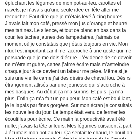
épluchant les légumes de mon pot-au-feu, carottes et
navets, je n’avais qu’une seule idée en tête aller me
recoucher. Faut dire que je m’étais levé à cinq heures.
J’avais fait mon café, pressé mon jus d’orange et beurré
mes tartines. Le silence, et tout ce blanc en bas dans la
cour, les taches jaunes des lampadaires, j’aimais ce
moment où je constatais que j’étais toujours en vie. Mon
rituel est important car il me raccroche à une geste qui me
persuade que je me dois d’écrire. L’évidence de ce devoir
ne m’étreint guère, certes j’aime écrire mais m’astreindre
chaque jour à ce devient un labeur me pèse. Même si je
suis une vieille carne j’ai des désirs de cheval fou. Désirs
étrangement attisés par une jeunesse qui s’accroche à
mes basques. Au début ça m’a surpris. Et puis, ça m’a
plus. Enfin ça m’a fait un peu peur. Mon café est bouillant,
je le lapais par fines gorgées. Sur mon écran je consultais
les nouvelles du jour. Le temps était venu de fermer les
écoutilles pour écrire. Ce matin la productivité avait été
nulle, j’avais la tête ailleurs. Mes légumes cuisaient à part.
J’écumais mon pot-au-feu. Ça sentait le chaud, le bouillon.