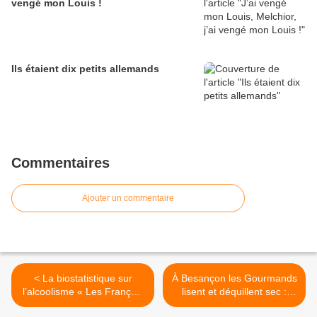
vengé mon Louis !
Ils étaient dix petits allemands
Commentaires
Ajouter un commentaire
< La biostatistique sur
À Besançon les Gourmands
l’alcoolisme « Les Français
lisent et déquillent sec :
boivent trop ! » ou l’art
exclusif le taulier enquête