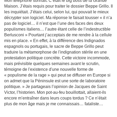
Mon téléphone sonnait. C’était le big boss de la Grande
Maison. J’étais requis pour traiter le dossier Beppe Grillo. Il
les inquiétait. J’étais celui, selon lui, qui pouvait le mieux
décrypter son logiciel. Ma réponse le faisait tousser « il n’a
pas de logiciel… il n’est que l’une des faces des deux
populismes italiens… l’autre étant celle de l’indestructible
Berlusconi » Pourtant j’acceptais de me rendre à la cellule
mis en place. « En effet, à la différence des Indignados
espagnols ou portugais, le sacre de Beppe Grillo peut
traduire la métamorphose de l'indignation stérile en une
protestation politique concrète. Cette victoire incommode,
mais prévisible quelques semaines avant le scrutin,
témoigne de l'existence d'une nouvelle forme de
« populisme de la rage » qui peut se diffuser en Europe si
on admet que la Péninsule est une sorte de laboratoire
politique. » Je partageais l’opinion de Jacques de Saint
Victor, l’historien. Mon pot-au-feu bouillottait, allaient-ils
encore m’entraîner dans leurs coups tordus ? Ce n’était
plus de mon âge mais je me connaissais… fataliste…