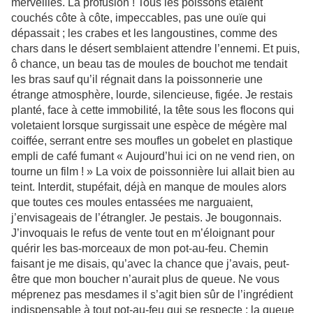
merveilles. La profusion ! Tous les poissons étaient
couchés côte à côte, impeccables, pas une ouïe qui
dépassait ; les crabes et les langoustines, comme des
chars dans le désert semblaient attendre l’ennemi. Et puis,
ô chance, un beau tas de moules de bouchot me tendait
les bras sauf qu’il régnait dans la poissonnerie une
étrange atmosphère, lourde, silencieuse, figée. Je restais
planté, face à cette immobilité, la tête sous les flocons qui
voletaient lorsque surgissait une espèce de mégère mal
coiffée, serrant entre ses moufles un gobelet en plastique
empli de café fumant « Aujourd’hui ici on ne vend rien, on
tourne un film ! » La voix de poissonnière lui allait bien au
teint. Interdit, stupéfait, déjà en manque de moules alors
que toutes ces moules entassées me narguaient,
j’envisageais de l’étrangler. Je pestais. Je bougonnais.
J’invoquais le refus de vente tout en m’éloignant pour
quérir les bas-morceaux de mon pot-au-feu. Chemin
faisant je me disais, qu’avec la chance que j’avais, peut-
être que mon boucher n’aurait plus de queue. Ne vous
méprenez pas mesdames il s’agit bien sûr de l’ingrédient
indispensable à tout pot-au-feu qui se respecte : la queue