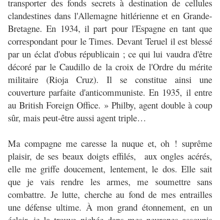
transporter des fonds secrets à destination de cellules
clandestines dans l'Allemagne hitlérienne et en Grande-
Bretagne. En 1934, il part pour l'Espagne en tant que
correspondant pour le Times. Devant Teruel il est blessé
par un éclat d'obus républicain ; ce qui lui vaudra d'être
décoré par le Caudillo de la croix de l'Ordre du mérite
militaire (Rioja Cruz). Il se constitue ainsi une
couverture parfaite d'anticommuniste. En 1935, il entre
au British Foreign Office. » Philby, agent double à coup
sûr, mais peut-être aussi agent triple…
Ma compagne me caresse la nuque et, oh ! suprême
plaisir, de ses beaux doigts effilés, aux ongles acérés,
elle me griffe doucement, lentement, le dos. Elle sait
que je vais rendre les armes, me soumettre sans
combattre. Je lutte, cherche au fond de mes entrailles
une défense ultime. À mon grand étonnement, en un
éclair, je la trouve nichée dans mes neurones assoupis