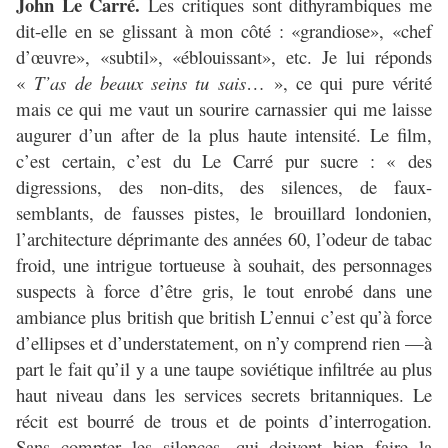
John Le Carré.
Les critiques sont dithyrambiques me
dit-elle en se glissant à mon côté : «grandiose», «chef
d’œuvre», «subtil», «éblouissant», etc. Je lui réponds
«
T’as de beaux seins tu sais
… », ce qui pure vérité
mais ce qui me vaut un sourire carnassier qui me laisse
augurer d’un after de la plus haute intensité. Le film,
c’est certain, c’est du Le Carré pur sucre : « des
digressions, des non-dits, des silences, de faux-
semblants, de fausses pistes, le brouillard londonien,
l’architecture déprimante des années 60, l’odeur de tabac
froid, une intrigue tortueuse à souhait, des personnages
suspects à force d’être gris, le tout enrobé dans une
ambiance plus british que british L’ennui c’est qu’à force
d’ellipses et d’understatement, on n’y comprend rien —à
part le fait qu’il y a une taupe soviétique infiltrée au plus
haut niveau dans les services secrets britanniques. Le
récit est bourré de trous et de points d’interrogation.
Sans compter les silences, qui doivent bien faire la