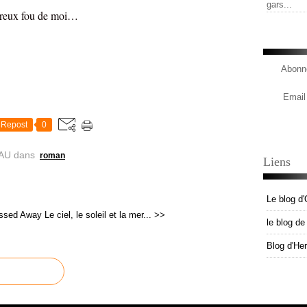
gars...
reux fou de moi…
Abonne
Email
Repost
0
AU
dans
roman
Liens
Le blog d'
assed Away
Le ciel, le soleil et la mer... >>
le blog d
Blog d'He