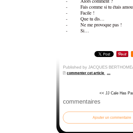
- Alors comment ?
- Fais comme si tu étais amou
- Facile !
- Que tu dis…
- Ne me provoque pas !
- Si…
Published by JACQUES BERTHOME
commenter cet article
…
<< JJ Cale Has P
commentaires
Ajouter un commentaire