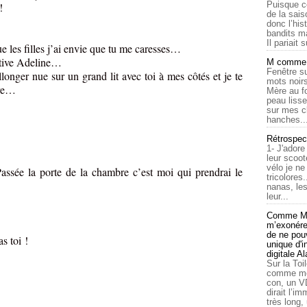
Puisque c
!
de la sais
donc l’his
bandits ma
Il pariait s
s filles j’ai envie que tu me caresses…
ive Adeline…
M comme a
Fenêtre su
ger nue sur un grand lit avec toi à mes côtés et je te
mots noirs
ire…
Mère au f
peau lisse
sur mes c
hanches..
Rétrospec
1- J'adore
leur scoot
vélo je n
 la porte de la chambre c’est moi qui prendrai le
tricolores
nanas, les
leur...
Comme Ma
m’exonérer
de ne pouv
 toi !
unique d'
digitale A
Sur la Toi
comme moi
con, un V
dirait l’i
très long,