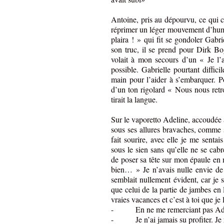
Antoine, pris au dépourvu, ce qui c
réprimer un léger mouvement d’humeur
plaira ! » qui fit se gondoler Gabri
son truc, il se prend pour Dirk
volait à mon secours d’un « Je l’
possible. Gabrielle pourtant diffic
main pour l’aider à s’embarquer. Po
d’un ton rigolard « Nous nous retr
tirait la langue.
Sur le vaporetto Adeline, accoudée au
sous ses allures bravaches, comme 
fait sourire, avec elle je me sentai
sous le sien sans qu’elle ne se cabre
de poser sa tête sur mon épaule en 
bien… » Je n’avais nulle envie de
semblait nullement évident, car je 
que celui de la partie de jambes en
vraies vacances et c’est à toi que je
- En ne me remerciant pas Adeli
- Je n’ai jamais su profiter. Je 