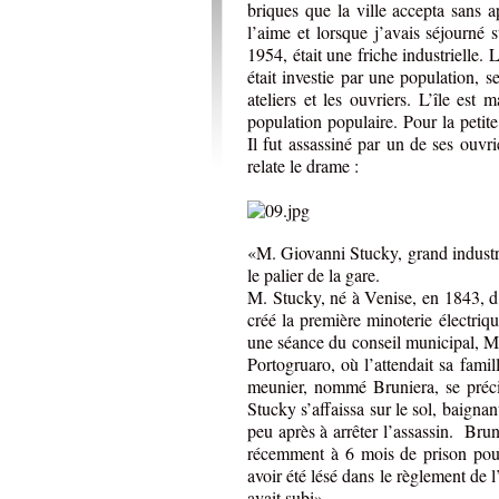
briques que la ville accepta sans 
l’aime et lorsque j’avais séjourné 
1954, était une friche industrielle. 
était investie par une population, se
ateliers et les ouvriers. L’île est
population populaire. Pour la petit
Il fut assassiné par un de ses ouvr
relate le drame :
«M. Giovanni Stucky, grand industrie
le palier de la gare.
M. Stucky, né à Venise, en 1843, d’
créé la première minoterie électriq
une séance du conseil municipal, M. 
Portogruaro, où l’attendait sa famill
meunier, nommé Bruniera, se précipi
Stucky s’affaissa sur le sol, baigna
peu après à arrêter l’assassin. Bru
récemment à 6 mois de prison pour
avoir été lésé dans le règlement de l
avait subi»