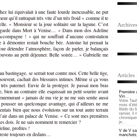
hez lui équivalait à une faute lourde inexcusable, ne put
 qu’il rattrapait très vite d’un très froid « comme il te
elle. « Monsieur se la joue solitaire sur la lagune. C’est
Archive
 Bogarde dans Mort à Venise… » Dans mon dos Adeline
accompagne ! » qui ne souffrait d’aucune contestation
ile à démonter restait bouche bée. Antoine lui prenait la
ur détendre l’atmosphère, façon de parler, je balançais
ouvons au petit déjeuner. Belle soirée… » Gabrielle me
 bastingage, se serrait tout contre moi. Cette belle tige,
Articles
souvent, cachait des blessures intimes. Même si ça vous
s très paternel. Envie de la protéger. Je passai mon bras
, bien au contraire elle esquissait un petit sourire avant
Première 
Vin…
murmurant « jamais de ma vie je ne me suis sentie aussi
Votre Tau
 pousser un quelconque avantage, qui d’ailleurs ne me
mois d’été,
sentais bien que nous évoluions sur un tout autre terrain
libido du 
ramier, il
 l’air dans un palace de Venise. « Ce sont mes premières
chronique
 les dois. Je ne sais nomment te remercier ?
je...
ne, profites !
V de V sai
reste toujours en dedans…
manchots, e