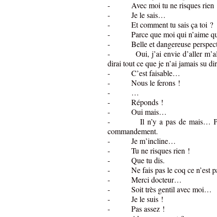
- Avec moi tu ne risques rien 
- Je le sais…
- Et comment tu sais ça toi ?
- Parce que moi qui n’aime que le
- Belle et dangereuse perspect
- Oui, j’ai envie d’aller m’allon
dirai tout ce que je n’ai jamais su d
- C’est faisable…
- Nous le ferons !
- …
- Réponds !
- Oui mais…
- Il n’y a pas de mais… Passée
commandement.
- Je m’incline…
- Tu ne risques rien !
- Que tu dis.
- Ne fais pas le coq ce n’est pas
- Merci docteur…
- Soit très gentil avec moi…
- Je le suis !
- Pas assez !