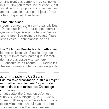
ertains n'ont pas compris mes conneries
on 1 ICI link j'en remet une louchée. C’est
toire d’un mec qui passait sa vie avec les
nchots dans les casinos. Il jouait à tout.
ur tout. Il grattait. Il se faisait...
ime être aimée...
r cour, L’amour Est un crime parfait, Des
 De désespoir Jetés sur un petit carnet.
oyer sans foyer À nue Toute nue. Sur sa
 tout glisse. Ses grains de beauté Fixés
lichés volés. Sente blanche de ses
.
tive 2006 : les Béatitudes de Berthomeau
 les mecs, le cul vissé sur le siège de
er, qui m'invectivent parce que sur mon
e démarre pas assez vite aux feux
... Bienheureux les beaufs ! 2- J'adore les
 fesses posées sur le cuir des sièges de
cron m’a raclé ma CSG sans
 de ma taxe d’habitation je suis au regret
oir mettre mon blé dans l’opportunité
investir dans une maison de Champagne
lain Edouard
le faut s’attendre à tout lorsqu’on est
 un VB, vieux blogueur, un VC, vieux
D, vieux débile qui crache sa bile comme
mmense Mimi, mais un qui a aussi le bras
 un influenceur de Première League, un