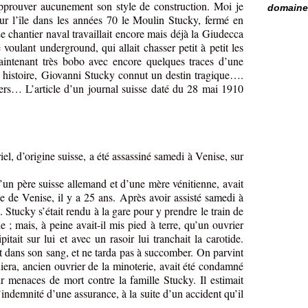
approuver aucunement son style de construction. Moi je
domaine 
sur l’île dans les années 70 le Moulin Stucky, fermé en
Le chantier naval travaillait encore mais déjà la Giudecca
 voulant underground, qui allait chasser petit à petit les
 maintenant très bobo avec encore quelques traces d’une
e histoire, Giovanni Stucky connut un destin tragique….
iers… L’article d’un journal suisse daté du 28 mai 1910
l, d’origine suisse, a été assassiné samedi à Venise, sur
un père suisse allemand et d’une mère vénitienne, avait
ue de Venise, il y a 25 ans. Après avoir assisté samedi à
Stucky s’était rendu à la gare pour y prendre le train de
e ; mais, à peine avait-il mis pied à terre, qu’un ouvrier
tait sur lui et avec un rasoir lui tranchait la carotide.
nt dans son sang, et ne tarda pas à succomber. On parvint
niera, ancien ouvrier de la minoterie, avait été condamné
 menaces de mort contre la famille Stucky. Il estimait
’indemnité d’une assurance, à la suite d’un accident qu’il