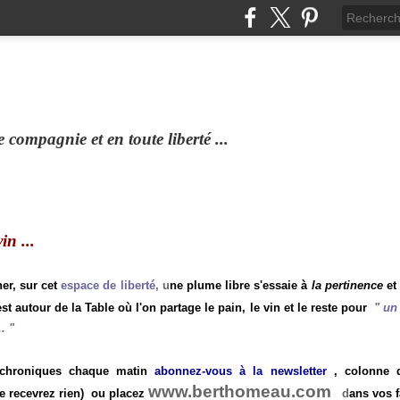
compagnie et en toute liberté ...
n ...
ner, sur cet
espace de liberté
, u
ne plume libre s'essaie à
la pertinence
et
st autour de la Table où l'on partage le pain, le vin et le reste pour
"
un 
.
"
 chroniques chaque matin
abonnez-vous à la newsletter
, colonne de
www.berthomeau.com
e recevrez rien)
ou placez
d
ans vos f