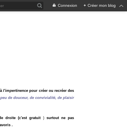
Connexion
+
Créer mon blog
 à
l'impertinence
pour créer ou recréer des
peu de douceur, de convivialité, de plaisir
 droite (c'est gratuit
)
surtout ne pas
avoris .