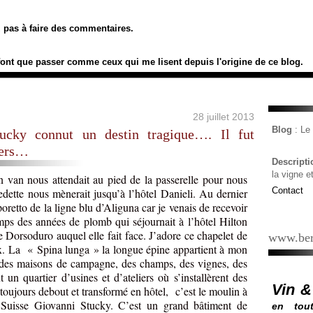
ez pas à faire des commentaires.
font que passer comme ceux qui me lisent depuis l'origine de ce blog.
28 juillet 2013
Blog
: L
ucky connut un destin tragique…. Il fut
iers…
Descript
la vigne e
 van nous attendait au pied de la passerelle pour nous
Contact
dette nous mènerait jusqu’à l’hôtel Danieli. Au dernier
retto de la ligne blu d’Aliguna car je venais de recevoir
ps des années de plomb qui séjournait à l’hôtel Hilton
e Dorsoduro auquel elle fait face. J’adore ce chapelet de
www.ber
naux. La « Spina lunga » la longue épine appartient à mon
s des maisons de campagne, des champs, des vignes, des
 un quartier d’usines et d’ateliers où s’installèrent des
Vin &
toujours debout et transformé en hôtel, c’est le moulin à
e Suisse Giovanni Stucky. C’est un grand bâtiment de
en tout