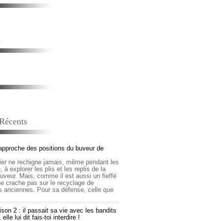
s
 Récents
approche des positions du buveur de
lier ne rechigne jamais, même pendant les
 à explorer les plis et les replis de la
buveur. Mais, comme il est aussi un fieffé
 ne crache pas sur le recyclage de
s anciennes. Pour sa défense, celle que
son 2 : il passait sa vie avec les bandits
lle lui dit fais-toi interdire !