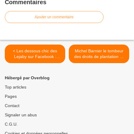
Commentaires
Ajouter un commentaire
< Les dessous chic des
Michel Barnier le tombeur
Lejaby sur Facebook :
des droits de plantation se
Soutenez-les avec 10 euros
la joue régulateur dans une
: «les Atelières» sont en
chronique du Monde : «
passe de boucler leur
Non à la financiarisation
Hébergé par Overblog
souscription
des marchés agricoles » >
Top articles
Pages
Contact
Signaler un abus
C.G.U.
Cookies et données personnelles