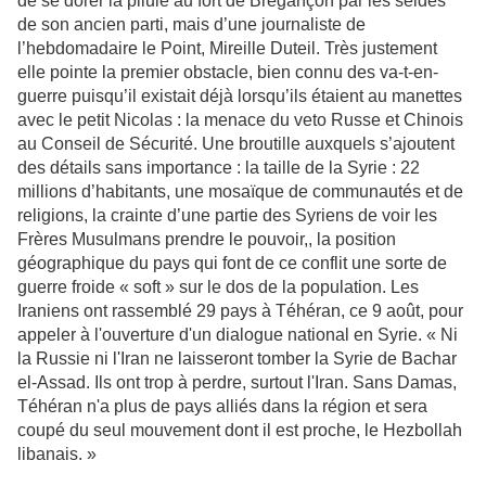
de se dorer la pilule au fort de Brégançon par les séides
de son ancien parti, mais d’une journaliste de
l’hebdomadaire le Point, Mireille Duteil. Très justement
elle pointe la premier obstacle, bien connu des va-t-en-
guerre puisqu’il existait déjà lorsqu’ils étaient au manettes
avec le petit Nicolas : la menace du veto Russe et Chinois
au Conseil de Sécurité. Une broutille auxquels s’ajoutent
des détails sans importance : la taille de la Syrie : 22
millions d’habitants, une mosaïque de communautés et de
religions, la crainte d’une partie des Syriens de voir les
Frères Musulmans prendre le pouvoir,, la position
géographique du pays qui font de ce conflit une sorte de
guerre froide « soft » sur le dos de la population. Les
Iraniens ont rassemblé 29 pays à Téhéran, ce 9 août, pour
appeler à l'ouverture d'un dialogue national en Syrie. « Ni
la Russie ni l'Iran ne laisseront tomber la Syrie de Bachar
el-Assad. Ils ont trop à perdre, surtout l'Iran. Sans Damas,
Téhéran n'a plus de pays alliés dans la région et sera
coupé du seul mouvement dont il est proche, le Hezbollah
libanais. »