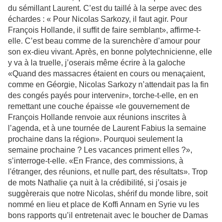
du sémillant Laurent. C’est du taillé à la serpe avec des
échardes : « Pour Nicolas Sarkozy, il faut agir. Pour
François Hollande, il suffit de faire semblant», affirme-t-
elle. C’est beau comme de la surenchère d’amour pour
son ex-dieu vivant. Après, en bonne polytechnicienne, elle
y va à la truelle, j’oserais même écrire à la galoche
«Quand des massacres étaient en cours ou menaçaient,
comme en Géorgie, Nicolas Sarkozy n’attendait pas la fin
des congés payés pour intervenir», torche-t-elle, en en
remettant une couche épaisse «le gouvernement de
François Hollande renvoie aux réunions inscrites à
l’agenda, et à une tournée de Laurent Fabius la semaine
prochaine dans la région». Pourquoi seulement la
semaine prochaine ? Les vacances priment elles ?»,
s’interroge-t-elle. «En France, des commissions, à
l'étranger, des réunions, et nulle part, des résultats». Trop
de mots Nathalie ça nuit à la crédibilité, si j’osais je
suggèrerais que notre Nicolas, shérif du monde libre, soit
nommé en lieu et place de Koffi Annam en Syrie vu les
bons rapports qu’il entretenait avec le boucher de Damas