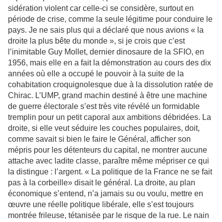
sidération violent car celle-ci se considère, surtout en
période de crise, comme la seule légitime pour conduire le
pays. Je ne sais plus qui a déclaré que nous avions « la
droite la plus bête du monde », si je crois que c’est
l’inimitable Guy Mollet, dernier dinosaure de la SFIO, en
1956, mais elle en a fait la démonstration au cours des dix
années où elle a occupé le pouvoir à la suite de la
cohabitation croquignolesque due à la dissolution ratée de
Chirac. L’UMP, grand machin destiné à être une machine
de guerre électorale s’est très vite révélé un formidable
tremplin pour un petit caporal aux ambitions débridées. La
droite, si elle veut séduire les couches populaires, doit,
comme savait si bien le faire le Général, afficher son
mépris pour les détenteurs du capital, ne montrer aucune
attache avec ladite classe, paraître même mépriser ce qui
la distingue : l’argent. « La politique de la France ne se fait
pas à la corbeille» disait le général. La droite, au plan
économique s’entend, n’a jamais su ou voulu, mettre en
œuvre une réelle politique libérale, elle s’est toujours
montrée frileuse, tétanisée par le risque de la rue. Le nain