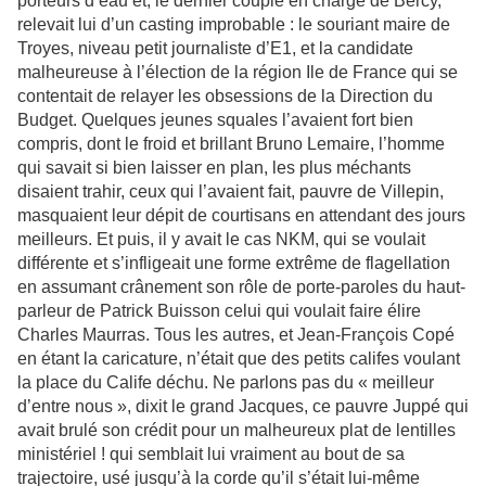
porteurs d’eau et, le dernier couple en charge de Bercy,
relevait lui d’un casting improbable : le souriant maire de
Troyes, niveau petit journaliste d’E1, et la candidate
malheureuse à l’élection de la région Ile de France qui se
contentait de relayer les obsessions de la Direction du
Budget. Quelques jeunes squales l’avaient fort bien
compris, dont le froid et brillant Bruno Lemaire, l’homme
qui savait si bien laisser en plan, les plus méchants
disaient trahir, ceux qui l’avaient fait, pauvre de Villepin,
masquaient leur dépit de courtisans en attendant des jours
meilleurs. Et puis, il y avait le cas NKM, qui se voulait
différente et s’infligeait une forme extrême de flagellation
en assumant crânement son rôle de porte-paroles du haut-
parleur de Patrick Buisson celui qui voulait faire élire
Charles Maurras. Tous les autres, et Jean-François Copé
en étant la caricature, n’était que des petits califes voulant
la place du Calife déchu. Ne parlons pas du « meilleur
d’entre nous », dixit le grand Jacques, ce pauvre Juppé qui
avait brulé son crédit pour un malheureux plat de lentilles
ministériel ! qui semblait lui vraiment au bout de sa
trajectoire, usé jusqu’à la corde qu’il s’était lui-même