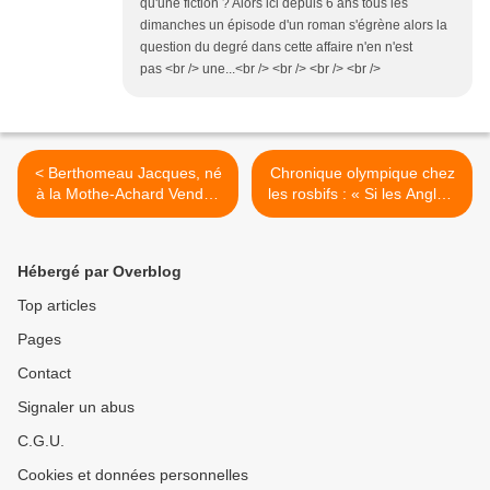
qu'une fiction ? Alors ici depuis 6 ans tous les
dimanches un épisode d'un roman s'égrène alors la
question du degré dans cette affaire n'en n'est
pas <br /> une...<br /> <br /> <br /> <br />
< Berthomeau Jacques, né
Chronique olympique chez
à la Mothe-Achard Vendée
les rosbifs : « Si les Anglais
c’est mon identité, je n’ai
peuvent survivre à leur
rien à assumer et n’en suis
cuisine, ils peuvent survivre
ni fier, ni honteux Ségolène
à tout » Bernard Shaw >
Hébergé par Overblog
Royal…
Top articles
Pages
Contact
Signaler un abus
C.G.U.
Cookies et données personnelles