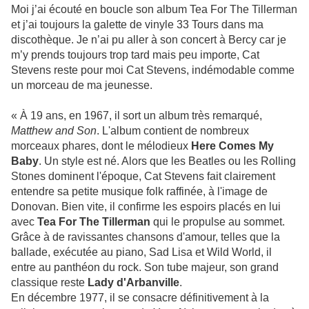
Moi j’ai écouté en boucle son album Tea For The Tillerman
et j’ai toujours la galette de vinyle 33 Tours dans ma
discothèque. Je n’ai pu aller à son concert à Bercy car je
m’y prends toujours trop tard mais peu importe, Cat
Stevens reste pour moi Cat Stevens, indémodable comme
un morceau de ma jeunesse.
« À 19 ans, en 1967, il sort un album très remarqué,
Matthew and Son
. L'album contient de nombreux
morceaux phares, dont le mélodieux
Here Comes My
Baby
. Un style est né. Alors que les Beatles ou les Rolling
Stones dominent l'époque, Cat Stevens fait clairement
entendre sa petite musique folk raffinée, à l'image de
Donovan. Bien vite, il confirme les espoirs placés en lui
avec
Tea For The Tillerman
qui le propulse au sommet.
Grâce à de ravissantes chansons d'amour, telles que la
ballade, exécutée au piano, Sad Lisa et Wild World, il
entre au panthéon du rock. Son tube majeur, son grand
classique reste
Lady d'Arbanville
.
En décembre 1977, il se consacre définitivement à la