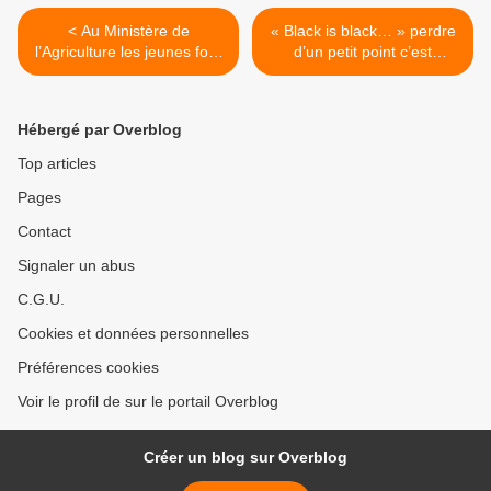
< Au Ministère de
« Black is black… » perdre
l’Agriculture les jeunes font
d’un petit point c’est
la FOIRE, aux VINS bien
l’horreur pour les joueurs
sûr !
noyons notre désespoir
sous le Pinot Noir et
Hébergé par Overblog
hommage à Thierry
Dusautoir >
Top articles
Pages
Contact
Signaler un abus
C.G.U.
Cookies et données personnelles
Préférences cookies
Voir le profil de sur le portail Overblog
Créer un blog sur Overblog