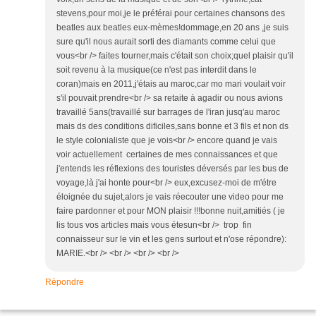
stevens,pour moi,je le préférai pour certaines chansons des
beatles aux beatles eux-mèmes!dommage,en 20 ans ,je suis
sure qu'il nous aurait sorti des diamants comme celui que
vous<br /> faites tourner,mais c'était son choix;quel plaisir qu'il
soit revenu à la musique(ce n'est pas interdit dans le
coran)mais en 2011,j'étais au maroc,car mo mari voulait voir
s'il pouvait prendre<br /> sa retaite à agadir ou nous avions
travaillé 5ans(travaillé sur barrages de l'iran jusq'au maroc
mais ds des conditions dificiles,sans bonne et 3 fils et non ds
le style colonialiste que je vois<br /> encore quand je vais
voir actuellement certaines de mes connaissances et que
j'entends les réflexions des touristes déversés par les bus de
voyage,là j'ai honte pour<br /> eux,excusez-moi de m'étre
éloignée du sujet,alors je vais réecouter une video pour me
faire pardonner et pour MON plaisir !!!bonne nuit,amitiés ( je
lis tous vos articles mais vous étesun<br /> trop fin
connaisseur sur le vin et les gens surtout et n'ose répondre):
MARIE.<br /> <br /> <br /> <br />
Répondre