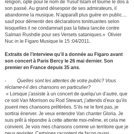
religion, opte pour le nom de Yusuf Islam et tourne le dos à
son passé. Au grand désespoir de ses admirateurs, il
abandonne la musique. N'apparaît plus guère en public…
sauf pour démentir des déclarations tonitruantes selon
lesquelles il ne condamnait pas la fatwa lancée contre
Salman Rushdie pour ses Versets sataniques.» Olivier
Nuc in le Figaro Musique le 15 :04/2011.
Extraits de l’interview qu’il a donnée au Figaro avant
son concert à Paris Bercy le 26 mai dernier. Son
premier en France depuis 35 ans.
-
Quelles sont les attentes de votre public? Vous
réclame-t-il des chansons en particulier?
« Lorsque j'assiste à un concert de quelqu'un d'autre, que
ce soit Van Morrison ou Rod Stewart, j'attends d'eux qu'ils
jouent mes chansons préférées. S'ils ne le font pas, je
sortirai énerver. Je veux entendre Van chanter Gloria. Je
suis prêt à répondre à cette attente moi-même, et cela me
convient. Je vois mes chansons comme un territoire que je
peux revisiter. Certaines racontent de façon quasi