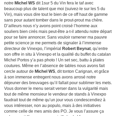
notre
Michel WS
dit 1sur 5 du Vin fera le taf avec
beaucoup plus de talent que moi (suivez-le sur les 5 du
Vin), mais vous dire tout le bien de ce off haut de gamme
sans pour autant tomber dans le prout-prout ma chère.
D’ailleurs nous n’y avons point croisé l’homme aux
souliers bien cirés mais peut-être a-t-il attendu notre départ
pour se faire annoncer. Sans vouloir ramener ma pauvre
petite science je me permets de signaler à l’immense
directeur de Vinexpo, l’impérial
Robert Beynat
, qu’entre
son offre in situ à Vinexpo et la qualité du buffet du catalan
Michel Portos y’a pas photo ! Un set sec, battu à plates
coutures. Même en l’absence de tables nous avons fait
cercle autour de
Michel WS
, dit tonton Carignan, et grâce
à son immense entregent nous avons arrosé notre
déjeuner des breuvages qu’il fallait pour sublimer les mets.
Vous donner le menu serait verser dans la vulgarité mais
tout de même monsieur le vendeur de stands à Vinexpo
faudrait tout de même qu’un jour vous condescendiez à
vous intéresser, non au populo, mais à des initiatives
comme celle de mes amis des PO. Je vous l’assure ça