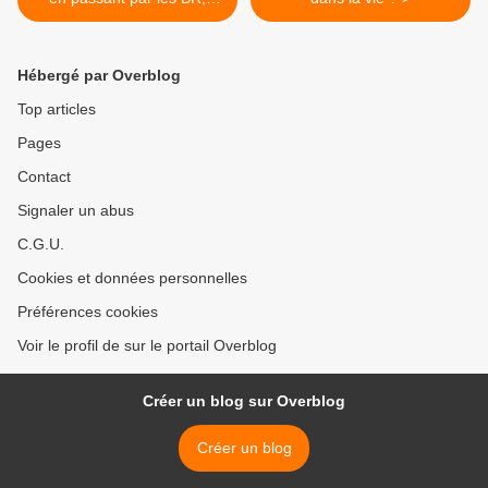
comme il n’y aura aucun
jupon à bord, vous serez
dans un état que j’adore
Hébergé par Overblog
lorsque vous êtes loin de
moi : la chasteté
Top articles
Pages
Contact
Signaler un abus
C.G.U.
Cookies et données personnelles
Préférences cookies
Voir le profil de sur le portail Overblog
Créer un blog sur Overblog
Créer un blog