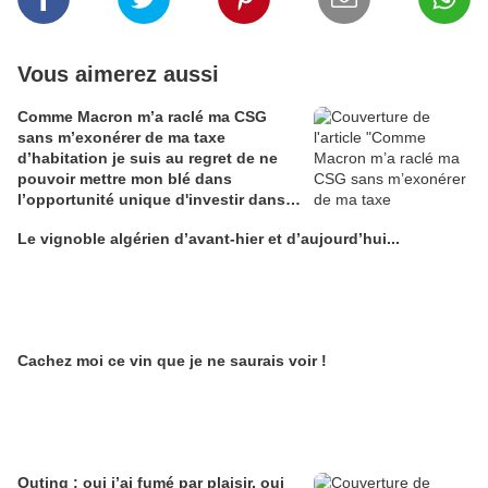
Vous aimerez aussi
Comme Macron m’a raclé ma CSG
sans m’exonérer de ma taxe
d’habitation je suis au regret de ne
pouvoir mettre mon blé dans
l’opportunité unique d'investir dans
une maison de Champagne digitale
Le vignoble algérien d’avant-hier et d’aujourd’hui...
Alain Edouard
Cachez moi ce vin que je ne saurais voir !
Outing : oui j’ai fumé par plaisir, oui