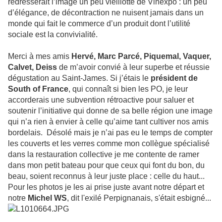
redresserait l’image un peu vieillotte de Vinexpo : un peu
d’élégance, de décontraction ne nuisent jamais dans un
monde qui fait le commerce d’un produit dont l’utilité
sociale est la convivialité.
Merci à mes amis
Hervé, Marc Parcé, Piquemal, Vaquer,
Calvet, Deiss
de m’avoir convié à leur superbe et réussie
dégustation au Saint-James. Si j’étais le
président de
South of France
, qui connaît si bien les PO, je leur
accorderais une subvention rétroactive pour saluer et
soutenir l’initiative qui donne de sa belle région une image
qui n’a rien à envier à celle qu’aime tant cultiver nos amis
bordelais. Désolé mais je n’ai pas eu le temps de compter
les couverts et les verres comme mon collègue spécialisé
dans la restauration collective je me contente de ramer
dans mon petit bateau pour que ceux qui font du bon, du
beau, soient reconnus à leur juste place : celle du haut...
Pour les photos je les ai prise juste avant notre départ et
notre
Michel WS
, dit l'exilé Perpignanais, s'était esbigné...