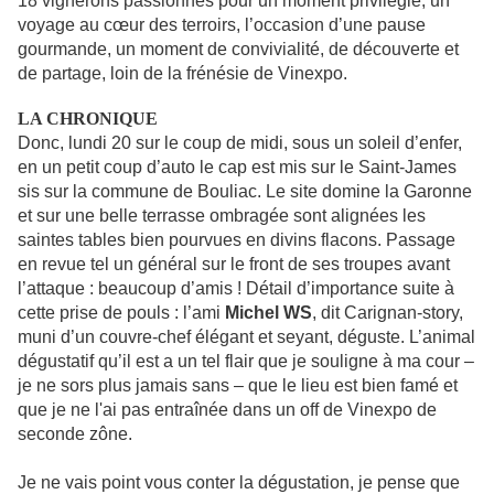
18 vignerons passionnés pour un moment privilégié, un
voyage au cœur des terroirs, l’occasion d’une pause
gourmande, un moment de convivialité, de découverte et
de partage, loin de la frénésie de Vinexpo.
LA CHRONIQUE
Donc, lundi 20 sur le coup de midi, sous un soleil d’enfer,
en un petit coup d’auto le cap est mis sur le Saint-James
sis sur la commune de Bouliac. Le site domine la Garonne
et sur une belle terrasse ombragée sont alignées les
saintes tables bien pourvues en divins flacons. Passage
en revue tel un général sur le front de ses troupes avant
l’attaque : beaucoup d’amis ! Détail d’importance suite à
cette prise de pouls : l’ami
Michel WS
, dit Carignan-story,
muni d’un couvre-chef élégant et seyant, déguste. L’animal
dégustatif qu’il est a un tel flair que je souligne à ma cour –
je ne sors plus jamais sans – que le lieu est bien famé et
que je ne l'ai pas entraînée dans un off de Vinexpo de
seconde zône.
Je ne vais point vous conter la dégustation, je pense que