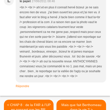
L
le papet
27/06/2011 08:46
<br /> <br /> ah!.et en plus il connait hervé bizeul .je ne sais
encore rien de vous ,j'ai bien ouvert les yeux et j'ai rien vu .il
faut aller voir le blog a hervé ,il tacle bien comme il faut la<br
/> profession et la com .il a raison rien que la photo vaut le
coup .les vignerons catalans tournent leur veste
,personnelement ca ne me gene pas ,respect mais pour ceux
qui ne s'en sorte pas<br /> .bizarre .j'attend son reportage sur
les chais de cheval blanc on va encore se marrer .bon
maintenant je vais vous lire paisible .<br /> <br /> <br />
veinard , bordeaux, vinexpo , bizeul le st james manque
thunevin et puis .aller découvrez vous . lol biz de savoie .<br
/> <br /> <br /> ah oui la nouvelle revue ANTHOCYANNES
connaissez vous j'ai commandé le no 1. pas mal, mais un peu
cher . bien , le reportage sur la vallée de l'agly ou je souhaite
me rendre un jour .<br /> <br /> <br /> <br />
Répondre
< CHAP 8 : de la FAR à l’UP
Mais que fait Berthomeau
en passant par les BR,
dans la vie ? >