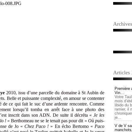
Archive
Articles
Première 
aye
2010, issu d’une parcelle du domaine à St Aubin de
Vin…
Votre Tau
lets. Belle et puissante complexité, en amour se contenter
mois d’été,
té de ce qui fait le suc d’une ardente rencontre. Comme
libido du 
aiement lorsqu’il tomba en arrêt face à une photo des
ramier, il
chronique
est inscrit dans son ADN. De suite il décréta «
Je les
je...
lo !
» Berthomeau ne se le tenait pas pour dit «
Où puis-
V de V sai
nse de Jo «
Chez Paco !
» En écho Bertomo «
Paco
manchots, e
llé c’est pesé le Taulier quittait Isabelle et Jo le cœur