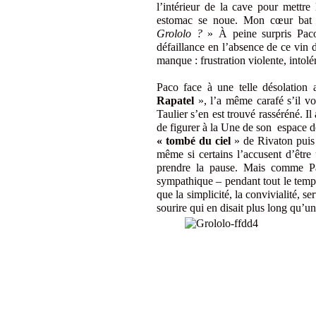
l’intérieur de la cave pour mettre
estomac se noue. Mon cœur bat 
Grololo ?
» À peine surpris Pac
défaillance en l’absence de ce vin 
manque : frustration violente, intolé
Paco face à une telle désolation
Rapatel
», l’a même carafé s’il vo
Taulier s’en est trouvé rasséréné. I
de figurer à la Une de son espace de
« tombé du ciel
» de Rivaton puis a
même si certains l’accusent d’être
prendre la pause. Mais comme Pa
sympathique – pendant tout le temps
que la simplicité, la convivialité, s
sourire qui en disait plus long qu’u