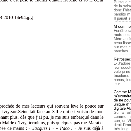
Puisque c
de la sais
donc l’his
bandits ma
Il pariait s
M comme a
Fenêtre su
mots noirs
Mère au f
peau lisse
sur mes c
hanches..
Rétrospec
1- J'adore
leur scoot
vélo je n
tricolores
nanas, les
leur...
Comme Ma
m’exonérer
de ne pouv
unique d'
approchée de mes lecteurs qui souvent lève le pouce sur
digitale A
Ivry-sur-Seine fait face au XIIIe qui est voisin de mon
Sur la Toi
comme moi
nant plus, dès que j’ai pu, je me suis embarqué dans le
con, un V
n Mairie d’Ivry, terminus, puis quelques pas rue Marat et
dirait l’i
gnée de mains : «
Jacques !
» «
Paco !
» Je suis déjà à
très long,