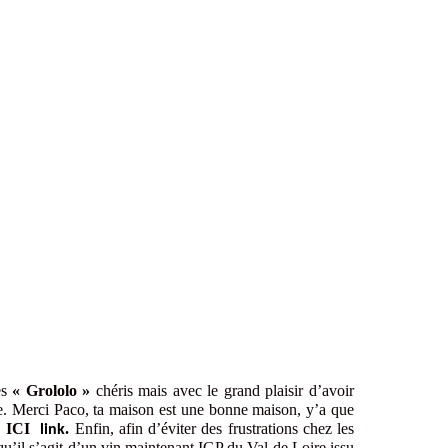
es
« Grololo »
chéris mais avec le grand plaisir d’avoir
e. Merci Paco, ta maison est une bonne maison, y’a que
.
ICI
.
Enfin, afin d’éviter des frustrations chez les
link
 qu’il s’agit d’un vin maintenant IGP du Val de Loire issu