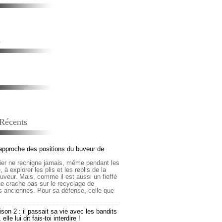
s
 Récents
approche des positions du buveur de
lier ne rechigne jamais, même pendant les
 à explorer les plis et les replis de la
buveur. Mais, comme il est aussi un fieffé
 ne crache pas sur le recyclage de
s anciennes. Pour sa défense, celle que
son 2 : il passait sa vie avec les bandits
lle lui dit fais-toi interdire !