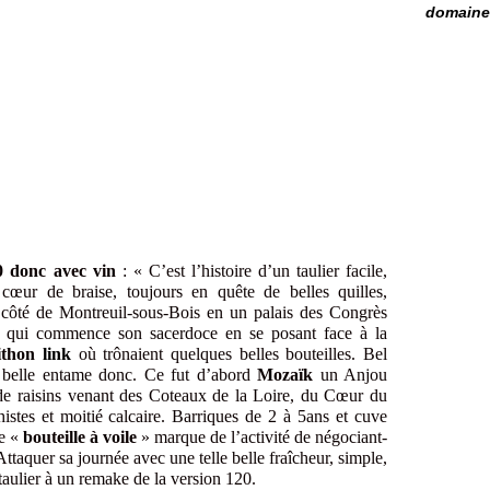
domaine 
0 donc avec vin
: « C’est l’histoire d’un taulier facile,
cœur de braise, toujours en quête de belles quilles,
côté de Montreuil-sous-Bois en un palais des Congrès
, qui commence son sacerdoce en se posant face à la
Pithon
link
où trônaient quelques belles bouteilles. Bel
e belle entame donc. Ce fut d’abord
Mozaïk
un Anjou
 de raisins venant des Coteaux de la Loire, du Cœur du
stes et moitié calcaire. Barriques de 2 à 5ans et cuve
ée «
bouteille à voile
» marque de l’activité de négociant-
ttaquer sa journée avec une telle belle fraîcheur, simple,
taulier à un remake de la version 120.