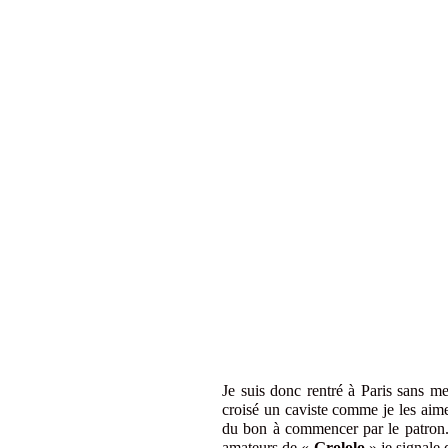
Je suis donc rentré à Paris sans m
croisé un caviste comme je les aim
du bon à commencer par le patron
amateurs de «
Grololo
» je signale