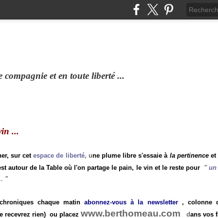
compagnie et en toute liberté ...
n ...
ner, sur cet
espace de liberté
, u
ne plume libre s'essaie à
la pertinence
et
st autour de la Table où l'on partage le pain, le vin et le reste pour
"
un 
.
"
 chroniques chaque matin
abonnez-vous à la newsletter
, colonne de
www.berthomeau.com
e recevrez rien)
ou placez
d
ans vos f