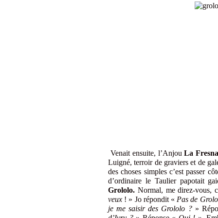
Venait ensuite, l’Anjou
La Fresn
Luigné, terroir de graviers et de ga
des choses simples c’est passer cô
d’ordinaire le Taulier papotait g
Grololo.
Normal, me direz-vous, c’
veux
! » Jo répondit «
Pas de Grolo
je me saisir des Grololo ?
» Répo
d’Ivry ?
» Réponse «
Oui !
». Emba