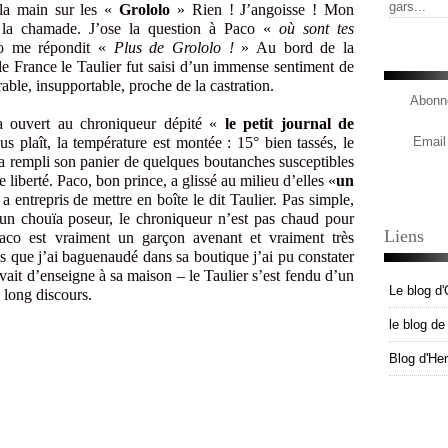
gars...
 la main sur les «
Grololo
» Rien ! J’angoisse ! Mon
la chamade. J’ose la question à Paco «
où sont tes
o me répondit «
Plus de Grololo !
» Au bord de la
de France le Taulier fut saisi d’un immense sentiment de
rable, insupportable, proche de la castration.
Abonne
 a ouvert au chroniqueur dépité «
le petit journal de
us plaît, la température est montée : 15° bien tassés, le
Email
l a rempli son panier de quelques boutanches susceptibles
 liberté. Paco, bon prince, a glissé au milieu d’elles «
un
 entrepris de mettre en boîte le dit Taulier. Pas simple,
 un chouïa poseur, le chroniqueur n’est pas chaud pour
Liens
co est vraiment un garçon avenant et vraiment très
 que j’ai baguenaudé dans sa boutique j’ai pu constater
ervait d’enseigne à sa maison – le Taulier s’est fendu d’un
Le blog d'
n long discours.
le blog d
Blog d'He