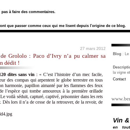
ez pas à faire des commentaires.
font que passer comme ceux qui me lisent depuis l'origine de ce blog.
27 mars 2012
Blog
: L
de Grololo : Paco d’Ivry n’a pu calmer sa
n dédit !
Descript
la vigne e
120 dites sans vin
: « C’est l’histoire d’un mec facile,
Contact
eur des compas qui arpentent le globe terrestre en tous
son harmonie, papillon aimanté par les flammes des feux
de l’espèce qui tombe amoureux à la première œillade
Le voilà séduit, capturé, captivé, prisonnier dans les rets
www.ber
. Dès lors il n’a de cesse de la retrouver, de la revoir, de
Vin &
en tout