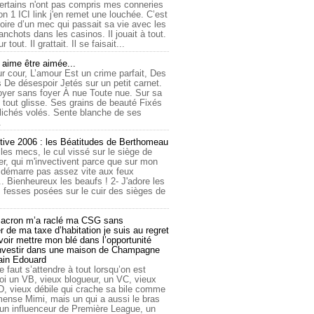
ertains n'ont pas compris mes conneries
on 1 ICI link j'en remet une louchée. C’est
toire d’un mec qui passait sa vie avec les
nchots dans les casinos. Il jouait à tout.
ur tout. Il grattait. Il se faisait...
ime être aimée...
r cour, L’amour Est un crime parfait, Des
 De désespoir Jetés sur un petit carnet.
oyer sans foyer À nue Toute nue. Sur sa
 tout glisse. Ses grains de beauté Fixés
lichés volés. Sente blanche de ses
.
tive 2006 : les Béatitudes de Berthomeau
 les mecs, le cul vissé sur le siège de
er, qui m'invectivent parce que sur mon
e démarre pas assez vite aux feux
... Bienheureux les beaufs ! 2- J'adore les
 fesses posées sur le cuir des sièges de
cron m’a raclé ma CSG sans
 de ma taxe d’habitation je suis au regret
oir mettre mon blé dans l’opportunité
investir dans une maison de Champagne
lain Edouard
le faut s’attendre à tout lorsqu’on est
 un VB, vieux blogueur, un VC, vieux
D, vieux débile qui crache sa bile comme
mmense Mimi, mais un qui a aussi le bras
 un influenceur de Première League, un