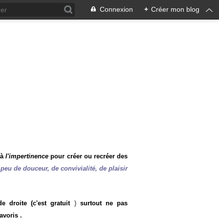
Connexion
+
Créer mon blog
 à
l'impertinence
pour créer ou recréer des
peu de douceur, de convivialité, de plaisir
 droite (c'est gratuit
)
surtout ne pas
avoris .