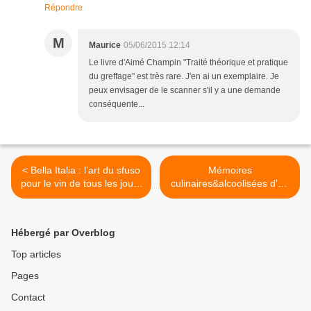
Répondre
M
Maurice
05/06/2015 12:14
Le livre d'Aimé Champin "Traité théorique et pratique
du greffage" est très rare. J'en ai un exemplaire. Je
peux envisager de le scanner s'il y a une demande
conséquente...
< Bella Italia : l’art du sfuso
Mémoires
pour le vin de tous les jours
culinaires&alcoolisées d’un
!
Ingénieur des
Ponts&Chaussées dédicacé
à sa Ministre Ségolène «
Hébergé par Overblog
une femme est belle quand
elle a bu du chablis » >
Top articles
Pages
Contact