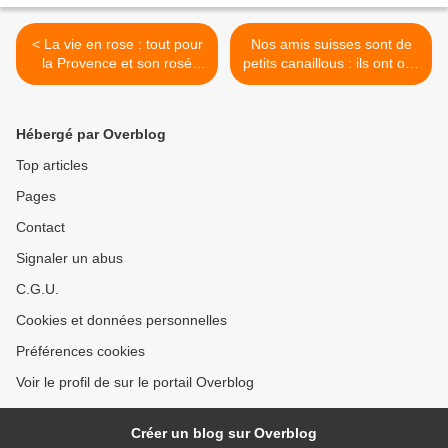
< La vie en rose : tout pour
Nos amis suisses sont de
la Provence et son rosé
petits canaillous : ils ont osé
matin, midi et soir
une exposition Eros-
Bacchus : l’amour et le vin >
Hébergé par Overblog
Top articles
Pages
Contact
Signaler un abus
C.G.U.
Cookies et données personnelles
Préférences cookies
Voir le profil de sur le portail Overblog
Créer un blog sur Overblog