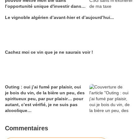
pouvoir mettre mon blé dans
l’opportunité unique d'investir dans
une maison de Champagne digitale
Le vignoble algérien d’avant-hier et d’aujourd’hui...
Alain Edouard
Cachez moi ce vin que je ne saurais voir !
Outing : oui j’ai fumé par plaisir, oui
je bois du vin, de la bière un peu, des
spiritueux peu, par pur plaisir… pour
autant, c’est vérifié, je ne suis pas
alcoolique…
Commentaires