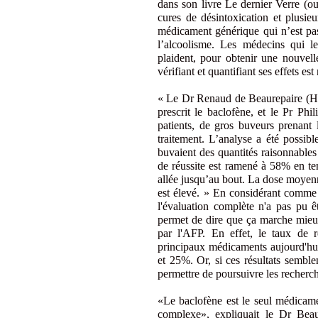
dans son livre Le dernier Verre (ou
cures de désintoxication et plusieu
médicament générique qui n’est pas
l’alcoolisme. Les médecins qui le
plaident, pour obtenir une nouvell
vérifiant et quantifiant ses effets est
« Le Dr Renaud de Beaurepaire (Hôpi
prescrit le baclofène, et le Pr Phi
patients, de gros buveurs prenant 
traitement. L’analyse a été possibl
buvaient des quantités raisonnables
de réussite est ramené à 58% en ten
allée jusqu’au bout. La dose moyenn
est élevé. » En considérant comme é
l'évaluation complète n'a pas pu ê
permet de dire que ça marche mieux
par l'AFP. En effet, le taux de 
principaux médicaments aujourd'hui 
et 25%. Or, si ces résultats semble
permettre de poursuivre les recherc
«Le baclofène est le seul médicam
complexe», expliquait le Dr Bea