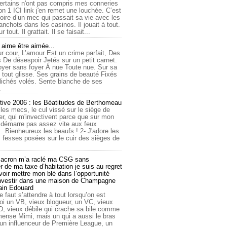
ertains n'ont pas compris mes conneries
on 1 ICI link j'en remet une louchée. C’est
toire d’un mec qui passait sa vie avec les
nchots dans les casinos. Il jouait à tout.
ur tout. Il grattait. Il se faisait...
ime être aimée...
r cour, L’amour Est un crime parfait, Des
 De désespoir Jetés sur un petit carnet.
oyer sans foyer À nue Toute nue. Sur sa
 tout glisse. Ses grains de beauté Fixés
lichés volés. Sente blanche de ses
.
tive 2006 : les Béatitudes de Berthomeau
 les mecs, le cul vissé sur le siège de
er, qui m'invectivent parce que sur mon
e démarre pas assez vite aux feux
... Bienheureux les beaufs ! 2- J'adore les
 fesses posées sur le cuir des sièges de
cron m’a raclé ma CSG sans
 de ma taxe d’habitation je suis au regret
oir mettre mon blé dans l’opportunité
investir dans une maison de Champagne
lain Edouard
le faut s’attendre à tout lorsqu’on est
 un VB, vieux blogueur, un VC, vieux
D, vieux débile qui crache sa bile comme
mmense Mimi, mais un qui a aussi le bras
 un influenceur de Première League, un