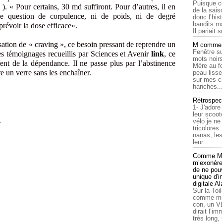
Puisque c
). « Pour certains, 30 md suffiront. Pour d’autres, il en
de la sais
 question de corpulence, ni de poids, ni de degré
donc l’his
bandits ma
 prévoir la dose efficace».
Il pariait s
sation de « craving », ce besoin pressant de reprendre un
M comme a
Fenêtre su
les témoignages recueillis par Sciences et Avenir
link
, ce
mots noirs
ent de la dépendance. Il ne passe plus par l’abstinence
Mère au f
re un verre sans les enchaîner.
peau lisse
sur mes c
hanches..
Rétrospec
1- J'adore
leur scoot
vélo je n
tricolores
nanas, les
leur...
Comme Ma
m’exonérer
de ne pouv
unique d'
digitale A
Sur la Toi
comme moi
con, un V
dirait l’i
très long,