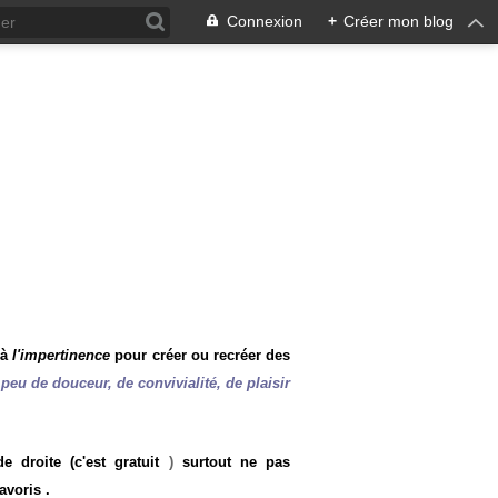
Connexion
+
Créer mon blog
 à
l'impertinence
pour créer ou recréer des
peu de douceur, de convivialité, de plaisir
 droite (c'est gratuit
)
surtout ne pas
avoris .