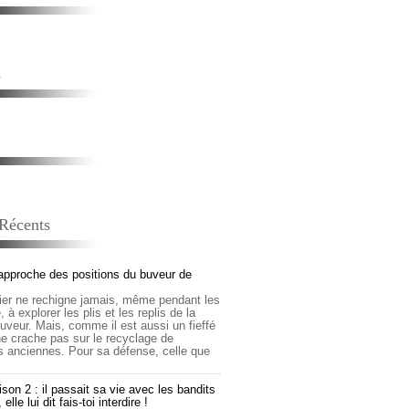
s
 Récents
approche des positions du buveur de
lier ne rechigne jamais, même pendant les
 à explorer les plis et les replis de la
buveur. Mais, comme il est aussi un fieffé
 ne crache pas sur le recyclage de
s anciennes. Pour sa défense, celle que
son 2 : il passait sa vie avec les bandits
lle lui dit fais-toi interdire !