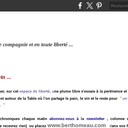
compagnie et en toute liberté ...
n ...
ner, sur cet
espace de liberté
, u
ne plume libre s'essaie à
la pertinence
et
st autour de la Table où l'on partage le pain, le vin et le reste pour
"
un 
.
"
 chroniques chaque matin
abonnez-vous à la newsletter
, colonne de
www.berthomeau.com
e recevrez rien)
ou placez
d
ans vos f