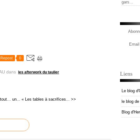
gars...
Abonne
Email
Repost
0
AU
dans
les afterwork du taulier
Liens
Le blog d'
 tout… un...
« Les tables à sacrifices... >>
le blog d
Blog d'He