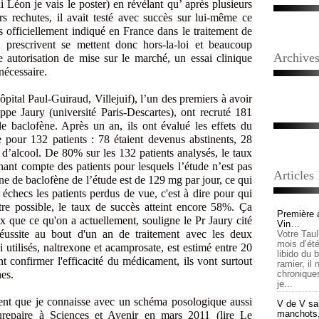
i Léon je vais le poster) en révélant qu’ après plusieurs
rs rechutes, il avait testé avec succès sur lui-même ce
 officiellement indiqué en France dans le traitement de
 prescrivent se mettent donc hors-la-loi et beaucoup
Archive
e autorisation de mise sur le marché, un essai clinique
 nécessaire.
tal Paul-Guiraud, Villejuif), l’un des premiers à avoir
lippe Jaury (université Paris-Descartes), ont recruté 181
le baclofène. Après un an, ils ont évalué les effets du
e pour 132 patients : 78 étaient devenus abstinents, 28
 d’alcool. De 80% sur les 132 patients analysés, le taux
ant compte des patients pour lesquels l’étude n’est pas
Articles
e de baclofène de l’étude est de 129 mg par jour, ce qui
checs les patients perdus de vue, c'est à dire pour qui
tre possible, le taux de succès atteint encore 58%. Ça
Première 
 que ce qu'on a actuellement, souligne le Pr Jaury cité
Vin…
réussite au bout d'un an de traitement avec les deux
Votre Tau
mois d’été,
utilisés, naltrexone et acamprosate, est estimé entre 20
libido du 
nt confirmer l'efficacité du médicament, ils vont surtout
ramier, il
hes.
chronique
je...
ent que je connaisse avec un schéma posologique aussi
V de V sai
manchots, e
urepaire à Sciences et Avenir en mars 2011 (lire Le