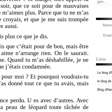
gars...
 soir, que ce soit pour de mauvaises
ne m’aimes plus. Parce que tu ne m’as
 croyais, et que je me suis trompée
re aussi.
Abonne
s plus ce que je dis.
Email
is que c’était pour de bon, mais être
aime n’arrange rien. On le saurait.
he. Quand tu m’as déshabillée, je ne
Liens
que j’étais condamnée.
Le blog d'
 pour moi ? Et pourquoi voudrais-tu
le blog d
as donné tout ce que tu avais, mais
Blog d'He
ince perdu. U es avec d’autres. Avec
la peau de léopard toute tâchée de