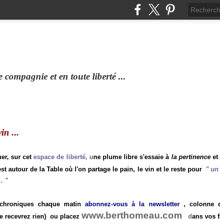
compagnie et en toute liberté ...
n ...
ner, sur cet
espace de liberté
, u
ne plume libre s'essaie à
la pertinence
et
st autour de la Table où l'on partage le pain, le vin et le reste pour
"
un 
.
"
 chroniques chaque matin
abonnez-vous à la newsletter
, colonne de
www.berthomeau.com
e recevrez rien)
ou placez
d
ans vos f