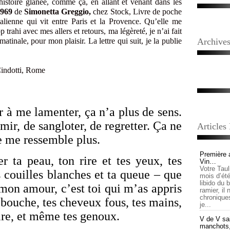
istoire glanée, comme ça, en allant et venant dans les
1969
de
Simonetta Greggio,
chez Stock, Livre de poche
talienne qui vit entre Paris et la Provence. Qu’elle me
 trahi avec mes allers et retours, ma légèreté, je n’ai fait
inale, pour mon plaisir. La lettre qui suit, je la publie
Archive
Cindotti, Rome
r à me lamenter, ça n’a plus de sens.
mir, de sangloter, de regretter. Ça ne
Articles
e me ressemble plus.
Première 
er ta peau, ton rire et tes yeux, tes
Vin…
Votre Tau
s couilles blanches et ta queue – que
mois d’été,
libido du 
 mon amour, c’est toi qui m’as appris
ramier, il
chronique
a bouche, tes cheveux fous, tes mains,
je...
oire, et même tes genoux.
V de V sai
manchots, e