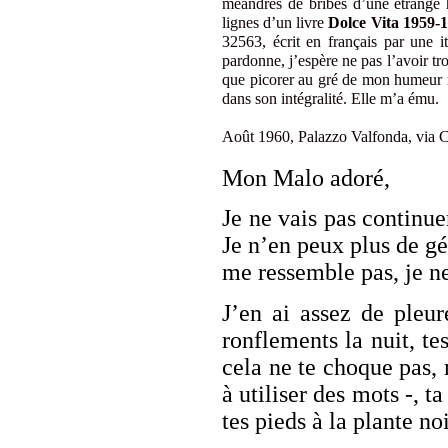
méandres de bribes d’une étrange h
lignes d’un livre
Dolce Vita 1959-
32563, écrit en français par une i
pardonne, j’espère ne pas l’avoir trop
que picorer au gré de mon humeur mat
dans son intégralité. Elle m’a ému.
Août 1960, Palazzo Valfonda, via 
Mon Malo adoré,
Je ne vais pas continue
Je n’en peux plus de gé
me ressemble pas, je n
J’en ai assez de pleur
ronflements la nuit, te
cela ne te choque pas,
à utiliser des mots -, t
tes pieds à la plante n