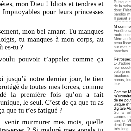
Puisque c
tes, mon Dieu ! Idiots et tendres et
de la sais
 Impitoyables pour leurs princesses
donc l’his
bandits ma
Il pariait s
M comme a
sement, mon bel amant. Tu manques
Fenêtre su
mots noirs
oigts, tu manques à mon corps, au
Mère au f
peau lisse
ù es-tu ?
sur mes c
hanches..
voulu pouvoir t’appeler comme ça
Rétrospec
1- J'adore
leur scoot
vélo je n
tricolores
oi jusqu’à notre dernier jour, le tien
nanas, les
leur...
s protégé de toutes mes forces, comme
Comme Ma
dé la première fois qu’on a fait
m’exonérer
de ne pouv
unique, le seul. C’est de ça que tu as
unique d'
digitale A
ça que tu t’es fatigué ?
Sur la Toi
comme moi
t venir murmurer mes mots, quelle
con, un V
dirait l’i
 traverser ? Si malgré mes appels tu
très long,