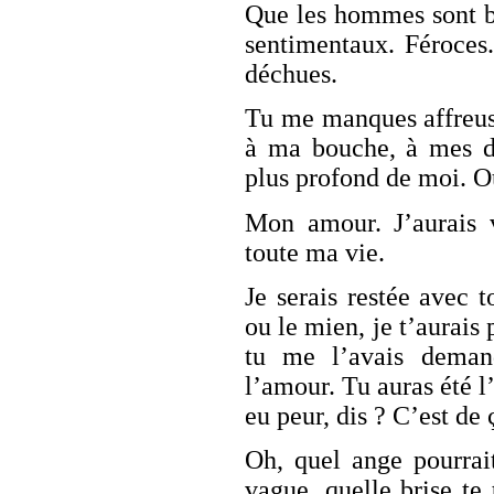
Que les hommes sont bê
sentimentaux. Féroces.
déchues.
Tu me manques affreu
à ma bouche, à mes d
plus profond de moi. O
Mon amour. J’aurais 
toute ma vie.
Je serais restée avec t
ou le mien, je t’aurai
tu me l’avais deman
l’amour. Tu auras été l’
eu peur, dis ? C’est de 
Oh, quel ange pourrai
vague, quelle brise te