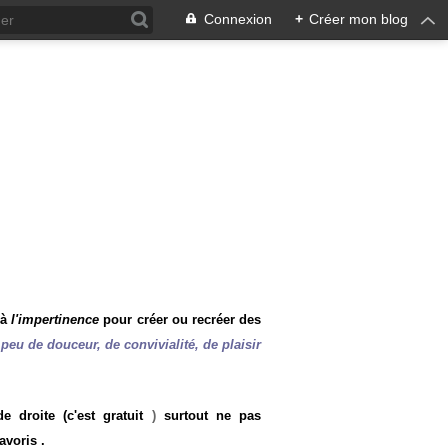
Connexion
+
Créer mon blog
 à
l'impertinence
pour créer ou recréer des
peu de douceur, de convivialité, de plaisir
 droite (c'est gratuit
)
surtout ne pas
avoris .