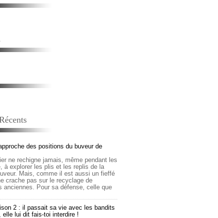
s
 Récents
approche des positions du buveur de
lier ne rechigne jamais, même pendant les
 à explorer les plis et les replis de la
buveur. Mais, comme il est aussi un fieffé
 ne crache pas sur le recyclage de
s anciennes. Pour sa défense, celle que
son 2 : il passait sa vie avec les bandits
lle lui dit fais-toi interdire !