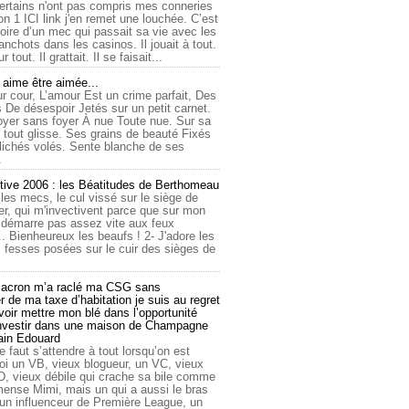
ertains n'ont pas compris mes conneries
on 1 ICI link j'en remet une louchée. C’est
toire d’un mec qui passait sa vie avec les
nchots dans les casinos. Il jouait à tout.
ur tout. Il grattait. Il se faisait...
ime être aimée...
r cour, L’amour Est un crime parfait, Des
 De désespoir Jetés sur un petit carnet.
oyer sans foyer À nue Toute nue. Sur sa
 tout glisse. Ses grains de beauté Fixés
lichés volés. Sente blanche de ses
.
tive 2006 : les Béatitudes de Berthomeau
 les mecs, le cul vissé sur le siège de
er, qui m'invectivent parce que sur mon
e démarre pas assez vite aux feux
... Bienheureux les beaufs ! 2- J'adore les
 fesses posées sur le cuir des sièges de
cron m’a raclé ma CSG sans
 de ma taxe d’habitation je suis au regret
oir mettre mon blé dans l’opportunité
investir dans une maison de Champagne
lain Edouard
le faut s’attendre à tout lorsqu’on est
 un VB, vieux blogueur, un VC, vieux
D, vieux débile qui crache sa bile comme
mmense Mimi, mais un qui a aussi le bras
 un influenceur de Première League, un