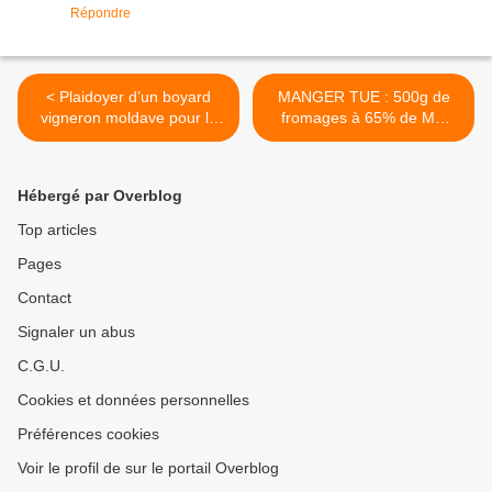
Répondre
< Plaidoyer d’un boyard
MANGER TUE : 500g de
vigneron moldave pour le
fromages à 65% de MG
foulage aux pieds du raisin
diminue l’espérance de vie
en dédicace à Pierre
de 25 minutes. Entrez en
Jancou…
résistance avec Ripailles…
Hébergé par Overblog
>
Top articles
Pages
Contact
Signaler un abus
C.G.U.
Cookies et données personnelles
Préférences cookies
Voir le profil de sur le portail Overblog