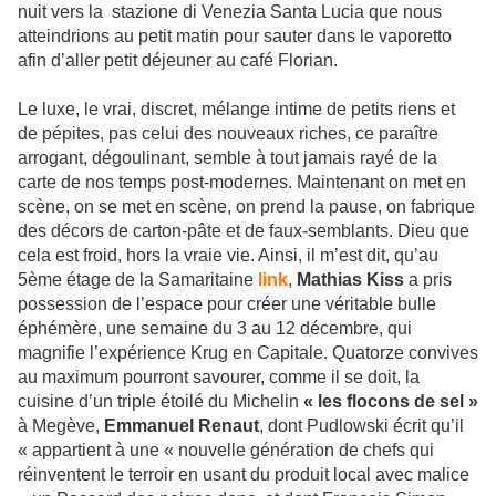
nuit vers la stazione di Venezia Santa Lucia que nous
atteindrions au petit matin pour sauter dans le vaporetto
afin d’aller petit déjeuner au café Florian.
Le luxe, le vrai, discret, mélange intime de petits riens et
de pépites, pas celui des nouveaux riches, ce paraître
arrogant, dégoulinant, semble à tout jamais rayé de la
carte de nos temps post-modernes. Maintenant on met en
scène, on se met en scène, on prend la pause, on fabrique
des décors de carton-pâte et de faux-semblants. Dieu que
cela est froid, hors la vraie vie. Ainsi, il m’est dit, qu’au
5ème étage de la Samaritaine
link
,
Mathias Kiss
a pris
possession de l’espace pour créer une véritable bulle
éphémère, une semaine du 3 au 12 décembre, qui
magnifie l’expérience Krug en Capitale. Quatorze convives
au maximum pourront savourer, comme il se doit, la
cuisine d’un triple étoilé du Michelin
« les flocons de sel »
à Megève,
Emmanuel Renaut
, dont Pudlowski écrit qu’il
« appartient à une « nouvelle génération de chefs qui
réinventent le terroir en usant du produit local avec malice