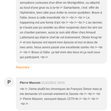
sensations curieuses d'un dîner en Montgolfière, ou attaché
au bout d'une grue ou à la<br /> Samaritaine, c'est offrir de
l'éphémère, bien utile pour éviter le ronron quotidien. Bravo à
l'idée, bravo à cette inventivité.<br /> <br /> <br /> Le
happening est une forme d'art.<br /> <br /> <br /> L'an dernier,
je n'avais pas pu assister au dîner suspendu dans les airs sur
un chantier parisien, aussi je suis allé dîner chez Arnaud
Lallemand qui était le chef de cet événement. Olivier Krug<br
/> et son épouse ont rejoint mon épouse et moi et deux de
mes amis. Nous avons passé une excellente soirée.<br /> <br
/> <br /> Bravo à l'idée. ça fait vivre des lieux et ça ravit ceux
qui participent. <br />
Répondre
P
Pierre Masson
21/11/2012 19:01
<br /> J'aime plutôt les chroniques de François Simon mais je
me demande s'il connait vraiment la Savoie.<br /> <br /> <br
/> Pierre Masson, savoyard depuis 1575<br /> <br /> <br />
<br />