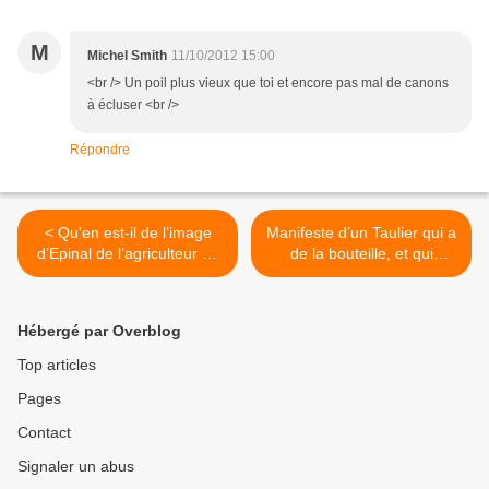
M
Michel Smith
11/10/2012 15:00
<br /> Un poil plus vieux que toi et encore pas mal de canons
à écluser <br />
Répondre
< Qu'en est-il de l’image
Manifeste d’un Taulier qui a
d’Epinal de l’agriculteur au
de la bouteille, et qui
cul des vaches ou sur son
s’étonne qu’on puisse
tracteur, 365 jours par an ?
confier du vin naturel à un
verre perdu ! >
Hébergé par Overblog
Top articles
Pages
Contact
Signaler un abus