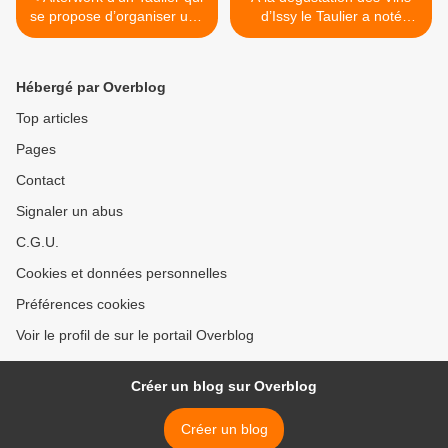
se propose d’organiser une
d’Issy le Taulier a noté
rencontre citoyenne sur le
comme Michel Dovaz 16/20
thème Vin et
le millésime 1995 il entre
environnement.
donc de plain-pied dans le
Hébergé par Overblog
gotha des dégustateurs
patentés >
Top articles
Pages
Contact
Signaler un abus
C.G.U.
Cookies et données personnelles
Préférences cookies
Voir le profil de sur le portail Overblog
Créer un blog sur Overblog
Créer un blog