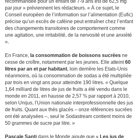
recommandée pour un enfant de 7-9 ans est de 62,5 mg
par jour » préviennent les rédacteurs. « À ce sujet, le
Conseil européen de l’information sur l’alimentation (Eufic)
précise qu’un excès de caféine peut entraîner chez l’enfant
des changements transitoires de comportement comme
une agitation, une irritabilité, de la nervosité et une anxiété
».
En France,
la consommation de boissons sucrées
ne
cesse de croître, notamment par les jeunes. Elle atteint
60
litres par an et par habitant
, loin derrière les Etats-Unis
néanmoins, où la consommation de sodas a été multipliée
par trois en vingt ans pour atteindre 190 litres. « Quelque
1,64 milliard de litres de jus de fruits a été vendu dans le
monde en 2011, en hausse de 2,57 % par rapport à 2010,
selon Unijus, l'Union nationale interprofessionnelle des jus
de fruits. Quant aux thés glacés – onze références sucrées
ont été analysées –, seul le Sodastream contient moins de
50 grammes de sucre par litre. »
Pascale Santi
dans le Monde ajoute que «
Les jus de