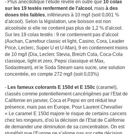
- Plus anecdotique l'étude révèle en outre que
10 colas
sur les 19 testés renferment de l'alcool
, mais
à des
doses très faibles
, inférieures à 10 mg/l (soit 0,001 %
d'alcool). Selon la législation, une boisson est non
alcoolisée si elle ne contient pas plus de 1,2 % d'alcool.
Sur les 19 colas testés : 9 ne contiennent pas d’alcool
(Auchan, Carrefour classic et light, Casino, Cora, Leader
Price, Leclerc, Super U et U-Man), 9 en contiennent moins
de 10 mg/l (Dia, Leclerc Stevia, Breizh Cola, Coca-Cola
classique, light et zero, Pepsi classique et Max,
Sodastream), et le Soda Stream sans sucre, une solution
concentrée, en compte 272 mg/l (soit 0,03%)
-
Les fameux
colorants E 150d et E 150c
(caramel),
classés comme potentiellement cancérigènes par l'Etat de
Californie en janvier, Coca et Pepsi en ont réduit leur
présence, mais pas en Europe. Pour Laurent Chevallier
« Le caramel E 150d majore le risque de certains cancers
chez les rongeurs, d'où la décision de l'Etat de Californie
de demander une diminution de sa concentration. On est
stupéfait que l'Europe ne s'aligne pas sur cette décision.