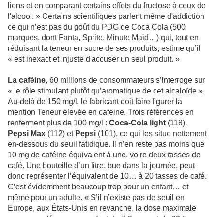
liens et en comparant certains effets du fructose à ceux de
l'alcool. » Certains scientifiques parlent même d'addiction
ce qui n’est pas du goût du PDG de Coca Cola (500
marques, dont Fanta, Sprite, Minute Maid…) qui, tout en
réduisant la teneur en sucre de ses produits, estime qu’il
« est inexact et injuste d'accuser un seul produit. »
La caféine
, 60 millions de consommateurs s’interroge sur
« le rôle stimulant plutôt qu’aromatique de cet alcaloïde ».
Au-delà de 150 mg/l, le fabricant doit faire figurer la
mention Teneur élevée en caféine. Trois références en
renferment plus de 100 mg/l :
Coca-Cola light
(118),
Pepsi Max
(112) et
Pepsi
(101), ce qui les situe nettement
en-dessous du seuil fatidique. Il n’en reste pas moins que
10 mg de caféine équivalent à une, voire deux tasses de
café. Une bouteille d’un litre, bue dans la journée, peut
donc représenter l’équivalent de 10… à 20 tasses de café.
C’est évidemment beaucoup trop pour un enfant… et
même pour un adulte. « S’il n’existe pas de seuil en
Europe, aux États-Unis en revanche, la dose maximale