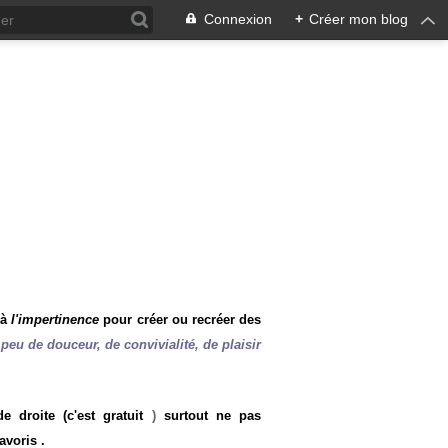
Connexion
+
Créer mon blog
 à
l'impertinence
pour créer ou recréer des
peu de douceur, de convivialité, de plaisir
 droite (c'est gratuit
)
surtout ne pas
avoris .