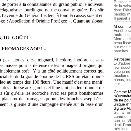
Puisque c
st de porter à la connaissance du grand public le nouveau
de la sais
édagogisme lourdingue ne me convainc guère. Pas sûr
donc l’his
bandits ma
s l’avenue du Général Leclerc, à fond la caisse, soient en
Il pariait s
logo : Appellation d’Origine Protégée ». Quant au slogan
M comme a
Fenêtre su
mots noirs
, DU GOÛT ! »
Mère au f
peau lisse
sur mes c
 FROMAGES AOP ! »
hanches..
Rétrospec
pas, atones, c’est mignard, incolore, inodore et sans
1- J'adore
les masses pour la défense de les fromages d’origine, qui
leur scoot
inablement soft ! Y’a un côté politiquement correct qui
vélo je n
tricolores
ocialiste de la grande époque de l'URSS ou étant donné
nanas, les
ao au temps des 100 fleurs. Une manif c’est une manif,
leur...
pub s’adresse aux gamins et il ne faut pas leur donner de
Comme Ma
as sûr qu’elle les accroche avec ses petits bonshommes
m’exonérer
s plateaux de fromages qu’ont des tronches aseptisées.
de ne pouv
aiment la gueule d’une campagne menée sur la base d’un
unique d'
digitale A
Sur la Toi
comme moi
con, un V
dirait l’i
très long,