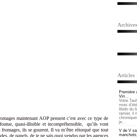
Archive
Articles
Première 
Vin…
Votre Tau
mois d’été,
libido du 
ramier, il
chronique
romages maintenant AOP pensent c’est avec ce type de
je...
outue, quasi-illisible et incompréhensible, qu’ils vont
 fromages, ils se gourent. Il va m’être rétorqué que tout
V de V sai
manchots, e
tudes, de panels, de je ne sais quoi vendus par les agences