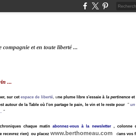
compagnie et en toute liberté ...
n ...
ner, sur cet
espace de liberté
, u
ne plume libre s'essaie à
la pertinence
et
st autour de la Table où l'on partage le pain, le vin et le reste pour
"
un 
.
"
 chroniques chaque matin
abonnez-vous à la newsletter
, colonne de
www.berthomeau.com
e recevrez rien)
ou placez
d
ans vos f