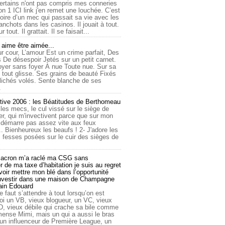
ertains n'ont pas compris mes conneries
on 1 ICI link j'en remet une louchée. C’est
toire d’un mec qui passait sa vie avec les
nchots dans les casinos. Il jouait à tout.
ur tout. Il grattait. Il se faisait...
ime être aimée...
r cour, L’amour Est un crime parfait, Des
 De désespoir Jetés sur un petit carnet.
oyer sans foyer À nue Toute nue. Sur sa
 tout glisse. Ses grains de beauté Fixés
lichés volés. Sente blanche de ses
.
tive 2006 : les Béatitudes de Berthomeau
 les mecs, le cul vissé sur le siège de
er, qui m'invectivent parce que sur mon
e démarre pas assez vite aux feux
... Bienheureux les beaufs ! 2- J'adore les
 fesses posées sur le cuir des sièges de
cron m’a raclé ma CSG sans
 de ma taxe d’habitation je suis au regret
oir mettre mon blé dans l’opportunité
investir dans une maison de Champagne
lain Edouard
le faut s’attendre à tout lorsqu’on est
 un VB, vieux blogueur, un VC, vieux
D, vieux débile qui crache sa bile comme
mmense Mimi, mais un qui a aussi le bras
 un influenceur de Première League, un