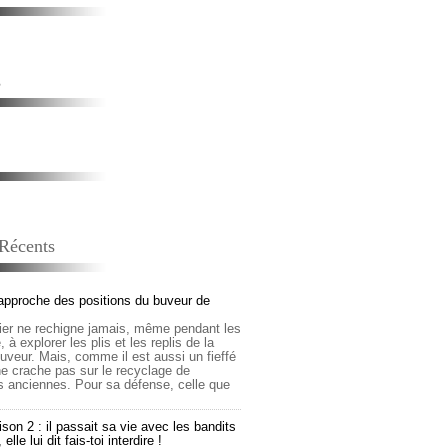
s
 Récents
approche des positions du buveur de
lier ne rechigne jamais, même pendant les
 à explorer les plis et les replis de la
buveur. Mais, comme il est aussi un fieffé
 ne crache pas sur le recyclage de
s anciennes. Pour sa défense, celle que
son 2 : il passait sa vie avec les bandits
lle lui dit fais-toi interdire !