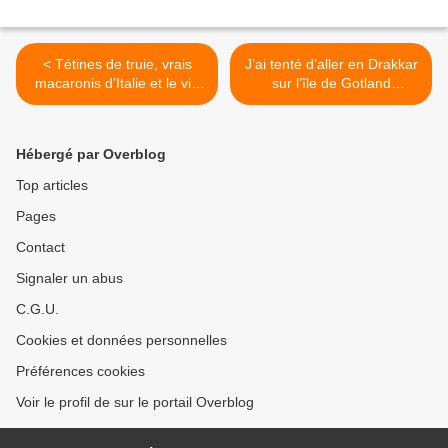
< Tétines de truie, vrais
J’ai tenté d’aller en Drakkar
macaronis d’Italie et le vin
sur l’île de Gotland
des tontons… pour se
chercher un vin de glace
chauffer le corps
pour réchauffer les
Vendredis du Vin >
Hébergé par Overblog
Top articles
Pages
Contact
Signaler un abus
C.G.U.
Cookies et données personnelles
Préférences cookies
Voir le profil de sur le portail Overblog