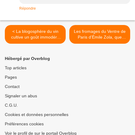
Répondre
< La blogosphère du vin
Les fromages du Ventre de
cultive un goût immodéré
Paris d’Émile Zola, que
pour la détestation : les
c’est le beau le réalisme…
lavandières du Net
>
Hébergé par Overblog
Top articles
Pages
Contact
Signaler un abus
C.G.U.
Cookies et données personnelles
Préférences cookies
Voir le profil de sur le portail Overblog