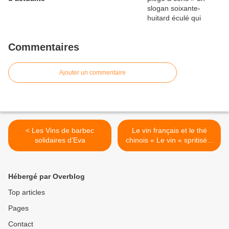
Commentaires
Ajouter un commentaire
< Les Vins de barbec
Le vin français et le thé
solidaires d’Eva
chinois « Le vin « spritisé »
serait-il alors le fruit du
nouveau capitalisme en
Chine ? » >
Hébergé par Overblog
Top articles
Pages
Contact