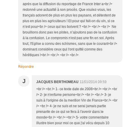
après que la diffusion du reportage de France Inter a<br />
redonné une actualité à son procès. Que voulez-vous, les
français adorent de plus en plus les paysans, et détestent de
plus en plus les agriculteurs ! Et pour qui fait-on du vin, si ce
n’est pour<br /> ceux qui les boivent ? <br /> <br /> <br /> Ne
brouillons donc pas les pistes, n’ajoutons pas de la confusion
à la confusion. Le compromis n'est pas une fin en soi. Après
tout, l'Eglise a connu des schismes, sans que le courant<br />
dominant considère ceux qui l'ont quitté comme des
hérétiques !<br /> <br /> <br /> <br />
Répondre
J
JACQUES BERTHOMEAU
11/01/2014 09:59
<br /> <br /> 1- ce texte date de 2008<br /> <br /> <br
/> 2- je n'enfume persone<br /> <br /> <br /> 3- je
suis à l'origine de la mention Vin de France<br /> <br
/> <br /> 4- je ne suis et ne serai jamais partie
prenante de ce qui se fera à l'avenir dans le
monde<br /> <br /> <br /> 5- votre commentaire
illustre bien pour moi ce que j'ai vécu depuis 10