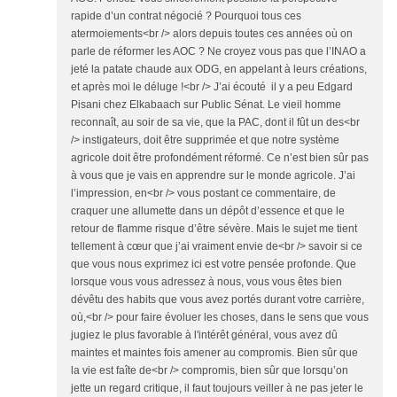
rapide d’un contrat négocié ? Pourquoi tous ces
atermoiements<br /> alors depuis toutes ces années où on
parle de réformer les AOC ? Ne croyez vous pas que l’INAO a
jeté la patate chaude aux ODG, en appelant à leurs créations,
et après moi le déluge !<br /> J’ai écouté il y a peu Edgard
Pisani chez Elkabaach sur Public Sénat. Le vieil homme
reconnaît, au soir de sa vie, que la PAC, dont il fût un des<br
/> instigateurs, doit être supprimée et que notre système
agricole doit être profondément réformé. Ce n’est bien sûr pas
à vous que je vais en apprendre sur le monde agricole. J’ai
l’impression, en<br /> vous postant ce commentaire, de
craquer une allumette dans un dépôt d’essence et que le
retour de flamme risque d’être sévère. Mais le sujet me tient
tellement à cœur que j’ai vraiment envie de<br /> savoir si ce
que vous nous exprimez ici est votre pensée profonde. Que
lorsque vous vous adressez à nous, vous vous êtes bien
dévêtu des habits que vous avez portés durant votre carrière,
où,<br /> pour faire évoluer les choses, dans le sens que vous
jugiez le plus favorable à l'intérêt général, vous avez dû
maintes et maintes fois amener au compromis. Bien sûr que
la vie est faîte de<br /> compromis, bien sûr que lorsqu’on
jette un regard critique, il faut toujours veiller à ne pas jeter le