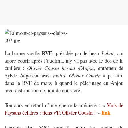
RVF
La bonne vieille
, présidée par le beau
Lubot
, qui
adore courir après l’audimat n’y va pas avec le dos de la
cuillère :
Olivier Cousin héraut d’Anjou
, entretien de
Sylvie Augereau avec
maître Olivier Cousin
à paraître
dans la RVF de mars, à quand le pèlerinage en Anjou
avec distribution de liquide consacré.
Toujours en retard d’une guerre la mémère : «
Vins de
link
Paysans éclairés : tiens v'là Olivier Cousin !
»
L’avenir des AOC serait-il entre les mains du