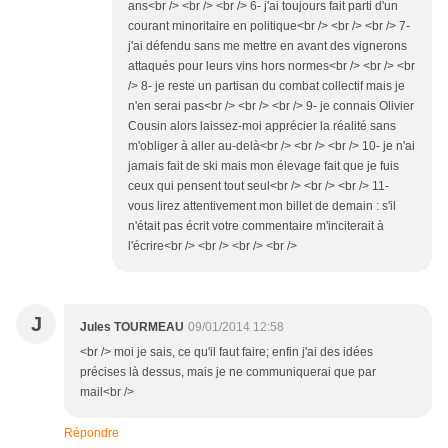
ans<br /> <br /> <br /> 6- j'ai toujours fait parti d'un
courant minoritaire en politique<br /> <br /> <br /> 7-
j'ai défendu sans me mettre en avant des vignerons
attaqués pour leurs vins hors normes<br /> <br /> <br
/> 8- je reste un partisan du combat collectif mais je
n'en serai pas<br /> <br /> <br /> 9- je connais Olivier
Cousin alors laissez-moi apprécier la réalité sans
m'obliger à aller au-delà<br /> <br /> <br /> 10- je n'ai
jamais fait de ski mais mon élevage fait que je fuis
ceux qui pensent tout seul<br /> <br /> <br /> 11-
vous lirez attentivement mon billet de demain : s'il
n'était pas écrit votre commentaire m'inciterait à
l'écrire<br /> <br /> <br /> <br />
J
Jules TOURMEAU
09/01/2014 12:58
<br /> moi je sais, ce qu'il faut faire; enfin j'ai des idées
précises là dessus, mais je ne communiquerai que par
mail<br />
Répondre