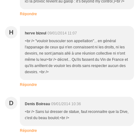
ici la provoc revient au galop : it’s beyond my control.)<br />
Répondre
H
herve bizeul
09/01/2014 11:07
<br /> "vouloir bousculer son appellation"... en général
l'appanage de ceux qui n'en connaissent ni les droits, ni les
devoirs, ne sont jamais allé à une réunion collective ni n'ont
même lu leur<br /> décret... Qu'ils fassent du Vin de France et
qu'ils arrêtent de vouloir les droits sans respecter aucun des
devoirs. <br />
Répondre
D
Denis Boireau
09/01/2014 10:36
<br /> Sans lui dresser de statue, faut reconnaitre que la Dive,
c'est du beau boulot.<br />
Répondre