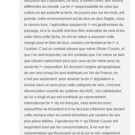
viticulture qui s’affrontent, ce sont, à travers elles, des visions
différentes du monde. La<br /> responsabilité de celui qui
cultive ou qui exploite la terre, ne jouons pas sur les mots, est
grande, notre environnement est de plus en plus fragile, nous
le savons tous, l’agriculteur paysan<br /> est gestionnaire du
paysage, et si la société doit leur être redevable de cela et les
aider dans cette tâche, ils ont en retour à assumer cette
charge pour le bien de tous, certains ont tendance<br /> à
l’oublier. C’est un combat citoyen que mène Olivier Cousin, et
que l’on doit respecter, car les combats que l’on mène en tant
que citoyen valent bien plus que ceux qu’on mène pour sa
seule<br /> corporation. En écrivant l’origine géographique
de ses vins lorsqu’ils sont distribués en Vin de France, ce
n’est pas seulement pour amener la<br /> législation a
évolué dans ce sens pour cette catégorie de vins, c’est une
dénonciation ouverte du système des AOC, ces cathédrales
qu’on a érigé et qui ont contribué au rayonnement
international<br /> du vin français, mais dont les murs
aujourd'hui se lézardent et il ne faut pas s'étonner que devant
cette menace elles en soient désertées par certains de ses
plus pieux fidèles. J’ajouterais<br /> qu’Olivier Cousin est
largement suivi par les consommateurs, à en voir les
commentaires qui fleurissent ça et là sur le net, notamment