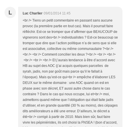
L
Luc Charlier
09/01/2014 11:45
<br /> Tiens un petit commentaire en passant sans aucune
provoc (la première partie en tout cas). Mais il pourrait faire
réfléchir. Est-ce se tromper que d’affirmer que BEAUCOUP de
vignerons sont des<br /> individualistes ? Est-ce beaucoup se
tromper que dire que l’action politique n’a de sens que si elle
est associative, collective ou même communautaire ?<br />
<br /> <br /> Comment concilier les deux ?<br /> <br /> <br />
<br /> <br /> <br /> Et j’aurais tendance à être d’accord avec
HB au sujet des AOC (j’ai acquis quelques parcelles de
syrah, jadis, non par goût mais parce qu’il le fallait à
l’époque). Mais qu’est-ce qui<br /> empêche d’élaborer LES
DEUX sur le même domaine : une AOC quand on est en
phase avec son décret, ET aussi autre chose dans le cas
contraire ? Dans le cas qui nous occupe, lui et<br /> moi,
admettons quand même que l’obligation qui était faite jadis
d’utiliser, et en grande quantité (30 % au moins), des cépages
dits améliorateurs a été une erreur. D’ailleurs, le décret a
été<br /> corrigé à partir de 2010. Mais bien sûr, faut faire
vivre les pépiniéristes, ils ont choisi la FNSEA ! (bon d’accord,