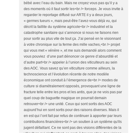
bébé avec l’eau du bain. Mais ne croyez vous pas qu’il y a
des moments où il faut sortir les<br /> forceps. Je vous invite à
regarder le reportage diffusé sur ARTE il y a deux jours,
« germes tueurs », mais peut-être l’avez-vous déjà vu, qui
décrit la faillite du système agricole<br /> industriel et la
catastrophe sanitaire qui s’annonce si nous ne faisons rien
pour sortir au plus vite de tout ça. J’ai pensé en le visionnant
à votre chronique sur la ferme des mille vaches,<br /> projet
qui vous met « vénère », et me suis demandé alors comment
vous pouviez d’une part dénoncer ce genre d’absurdité et
d’autre part<br /> appeler à l’union des viticulteurs au sein
des AOC. Vous savez qu’en viticulture comme ailleurs, la
technoscience et l’évolution récente de notre modèle
économique ont conduit à l’émergence de<br /> modes de
culture si diamétralement opposés, provoquant une ligne de
fracture telle entre les pros et les antis, que je ne vois pas par
quel coup de baguette magique on pourrait demain
retrouver<br /> une unité. Ceux qui sont sortis des AOC
aujourd’hui en sont sortis pour des raisons diverses. Mais il
en est qui l’ont fait par refus de continuer à apporter par leurs
contributions financières<br /> un soutien à un système qu'ils
jugent défaillant. Ce ne sont pas des visions différentes de la