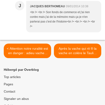
J
JACQUES BERTHOMEAU
09/01/2014 10:38
<br /> <br /> Son fonds de commerce et j'ai rien
contre mais j'ai de la mémoire mais ça je n'en
parlerai pas c'est de l'histoire<br /> <br /> <br /> <br
/>
< Attention notre ruralité est
Après la vache qui rit ® la
en danger : adieu vaches,
vache en colère le Taulier
préposés et lettres
vénère s’écrie « Quel beau
timbrées…
pis ! » >
Hébergé par Overblog
Top articles
Pages
Contact
Signaler un abus