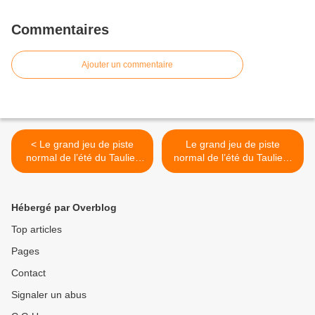
Commentaires
Ajouter un commentaire
< Le grand jeu de piste
Le grand jeu de piste
normal de l’été du Taulier
normal de l’été du Taulier :
qui prend la micheline pour
Bécot, dans l’immédiat
aller à Chantonnay
après-guerre 1945, fit
avancer l’idée d’un vin de
Hébergé par Overblog
qualité primant sur le vin de
petite façon >
Top articles
Pages
Contact
Signaler un abus