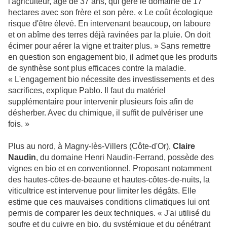
l'agriculteur, âgé de 37 ans, qui gère le domaine de 17
hectares avec son frère et son père. « Le coût écologique
risque d'être élevé. En intervenant beaucoup, on laboure
et on abîme des terres déjà ravinées par la pluie. On doit
écimer pour aérer la vigne et traiter plus. » Sans remettre
en question son engagement bio, il admet que les produits
de synthèse sont plus efficaces contre la maladie.
« L'engagement bio nécessite des investissements et des
sacrifices, explique Pablo. Il faut du matériel
supplémentaire pour intervenir plusieurs fois afin de
désherber. Avec du chimique, il suffit de pulvériser une
fois. »
Plus au nord, à Magny-lès-Villers (Côte-d'Or),
Claire
Naudin
, du domaine Henri Naudin-Ferrand, possède des
vignes en bio et en conventionnel. Proposant notamment
des hautes-côtes-de-beaune et hautes-côtes-de-nuits, la
viticultrice est intervenue pour limiter les dégâts. Elle
estime que ces mauvaises conditions climatiques lui ont
permis de comparer les deux techniques. « J'ai utilisé du
soufre et du cuivre en bio, du systémique et du pénétrant