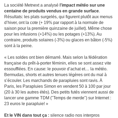
La société Metnext a analysé
l’impact météo sur une
centaine de produits vendus en grande surface
.
Résultats: les plats surgelés, qui figurent plutôt aux menus
d’hiver, ont la cote (+ 19% par rapport à la normale de
saison pour la première quinzaine de juillet). Même chose
pour les infusions (+14%) ou les potages (+13%). Au
contraire, produits solaires (-3%) ou glaces en bâton (-5%)
sont à la peine.
« Les soldes ont bien démarré. Mais selon la fédération
française du prêt-à-porter féminin, elles se sont assez vite
essoufflées. En cause: le pouvoir d’achat et… la météo.
Bermudas, shorts et autres tenues légères ont du mal à
s’écouler. Les marchands de parapluies sont ravis. À
Paris, les Parapluies Simon en vendent 50 à 100 par jour
(20 à 30 les autres étés). Des petits futés viennent aussi de
lancer une gamme TDM ("Temps de merde") sur Internet :
23 euros le parapluie! »
Et le VIN dans tout ça :
silence radio nos interpros