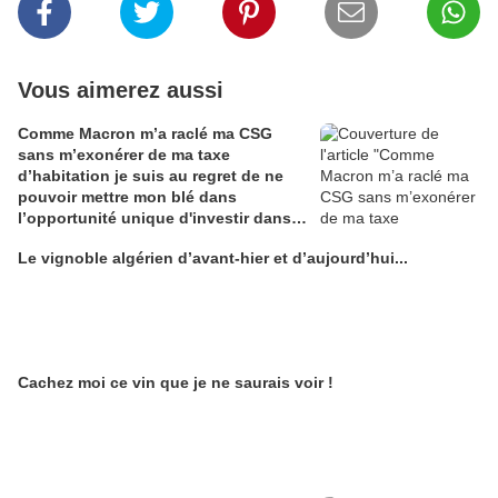
Vous aimerez aussi
Comme Macron m’a raclé ma CSG
sans m’exonérer de ma taxe
d’habitation je suis au regret de ne
pouvoir mettre mon blé dans
l’opportunité unique d'investir dans
une maison de Champagne digitale
Le vignoble algérien d’avant-hier et d’aujourd’hui...
Alain Edouard
Cachez moi ce vin que je ne saurais voir !