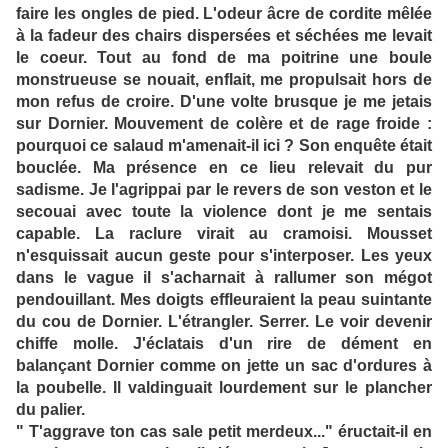
faire les ongles de pied. L'odeur âcre de cordite mêlée
à la fadeur des chairs dispersées et séchées me levait
le coeur. Tout au fond de ma poitrine une boule
monstrueuse se nouait, enflait, me propulsait hors de
mon refus de croire. D'une volte brusque je me jetais
sur Dornier. Mouvement de colère et de rage froide :
pourquoi ce salaud m'amenait-il ici ? Son enquête était
bouclée. Ma présence en ce lieu relevait du pur
sadisme. Je l'agrippai par le revers de son veston et le
secouai avec toute la violence dont je me sentais
capable. La raclure virait au cramoisi. Mousset
n'esquissait aucun geste pour s'interposer. Les yeux
dans le vague il s'acharnait à rallumer son mégot
pendouillant. Mes doigts effleuraient la peau suintante
du cou de Dornier. L'étrangler. Serrer. Le voir devenir
chiffe molle. J'éclatais d'un rire de dément en
balançant Dornier comme on jette un sac d'ordures à
la poubelle. Il valdinguait lourdement sur le plancher
du palier.
" T'aggrave ton cas sale petit merdeux..." éructait-il en