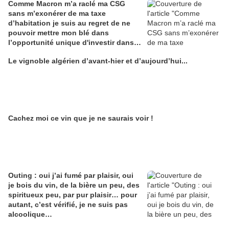
Comme Macron m’a raclé ma CSG
sans m’exonérer de ma taxe
d’habitation je suis au regret de ne
pouvoir mettre mon blé dans
l’opportunité unique d'investir dans
une maison de Champagne digitale
Le vignoble algérien d’avant-hier et d’aujourd’hui...
Alain Edouard
Cachez moi ce vin que je ne saurais voir !
Outing : oui j’ai fumé par plaisir, oui
je bois du vin, de la bière un peu, des
spiritueux peu, par pur plaisir… pour
autant, c’est vérifié, je ne suis pas
alcoolique…