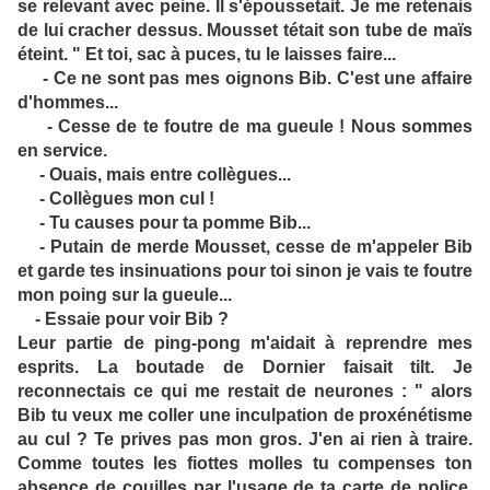
se relevant avec peine. Il s'époussetait. Je me retenais
de lui cracher dessus. Mousset tétait son tube de maïs
éteint. " Et toi, sac à puces, tu le laisses faire...
- Ce ne sont pas mes oignons Bib. C'est une affaire
d'hommes...
- Cesse de te foutre de ma gueule ! Nous sommes
en service.
- Ouais, mais entre collègues...
- Collègues mon cul !
- Tu causes pour ta pomme Bib...
- Putain de merde Mousset, cesse de m'appeler Bib
et garde tes insinuations pour toi sinon je vais te foutre
mon poing sur la gueule...
- Essaie pour voir Bib ?
Leur partie de ping-pong m'aidait à reprendre mes
esprits. La boutade de Dornier faisait tilt. Je
reconnectais ce qui me restait de neurones : " alors
Bib tu veux me coller une inculpation de proxénétisme
au cul ? Te prives pas mon gros. J'en ai rien à traire.
Comme toutes les fiottes molles tu compenses ton
absence de couilles par l'usage de ta carte de police.