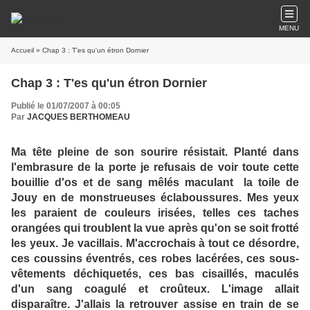
MENU
Accueil
» Chap 3 : T'es qu'un étron Dornier
Chap 3 : T'es qu'un étron Dornier
Publié le 01/07/2007 à 00:05
Par
JACQUES BERTHOMEAU
Ma tête pleine de son sourire résistait. Planté dans
l'embrasure de la porte je refusais de voir toute cette
bouillie d'os et de sang mêlés maculant la toile de
Jouy en de monstrueuses éclaboussures. Mes yeux
les paraient de couleurs irisées, telles ces taches
orangées qui troublent la vue après qu'on se soit frotté
les yeux. Je vacillais. M'accrochais à tout ce désordre,
ces coussins éventrés, ces robes lacérées, ces sous-
vêtements déchiquetés, ces bas cisaillés, maculés
d'un sang coagulé et croûteux. L'image allait
disparaître. J'allais la retrouver assise en train de se