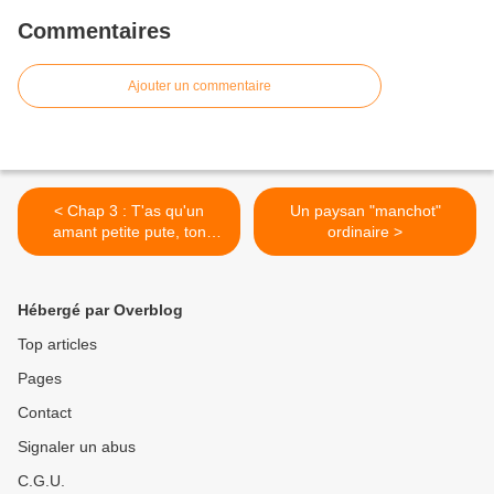
Commentaires
Ajouter un commentaire
< Chap 3 : T'as qu'un
Un paysan "manchot"
amant petite pute, ton
ordinaire >
plumeau...
Hébergé par Overblog
Top articles
Pages
Contact
Signaler un abus
C.G.U.