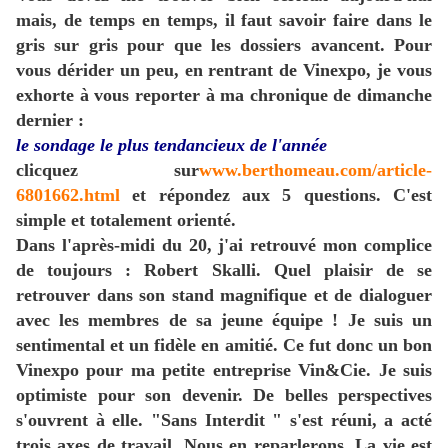
mais, de temps en temps, il faut savoir faire dans le
gris sur gris pour que les dossiers avancent. Pour
vous dérider un peu, en rentrant de Vinexpo, je vous
exhorte à vous reporter à ma chronique de dimanche
dernier :
le sondage le plus tendancieux de l'année
clicquez sur
www.berthomeau.com/article-
6801662.html
et répondez aux 5 questions. C'est
simple et totalement orienté.
Dans l'après-midi du 20, j'ai retrouvé mon complice
de toujours : Robert Skalli. Quel plaisir de se
retrouver dans son stand magnifique et de dialoguer
avec les membres de sa jeune équipe ! Je suis un
sentimental et un fidèle en amitié. Ce fut donc un bon
Vinexpo pour ma petite entreprise Vin&Cie. Je suis
optimiste pour son devenir. De belles perspectives
s'ouvrent à elle. "Sans Interdit " s'est réuni, a acté
trois axes de travail. Nous en reparlerons. La vie est