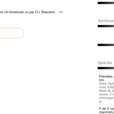
ins
Un Américain vu par O.L Barenton... >>
Archive
Articles
Première 
Vin…
Votre Tau
mois d’été,
libido du 
ramier, il
chronique
je...
V de V sai
manchots, e