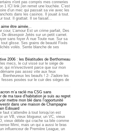
ertains n'ont pas compris mes conneries
on 1 ICI link j'en remet une louchée. C’est
toire d’un mec qui passait sa vie avec les
nchots dans les casinos. Il jouait à tout.
ur tout. Il grattait. Il se faisait...
ime être aimée...
r cour, L’amour Est un crime parfait, Des
 De désespoir Jetés sur un petit carnet.
oyer sans foyer À nue Toute nue. Sur sa
 tout glisse. Ses grains de beauté Fixés
lichés volés. Sente blanche de ses
.
tive 2006 : les Béatitudes de Berthomeau
 les mecs, le cul vissé sur le siège de
er, qui m'invectivent parce que sur mon
e démarre pas assez vite aux feux
... Bienheureux les beaufs ! 2- J'adore les
 fesses posées sur le cuir des sièges de
cron m’a raclé ma CSG sans
 de ma taxe d’habitation je suis au regret
oir mettre mon blé dans l’opportunité
investir dans une maison de Champagne
lain Edouard
le faut s’attendre à tout lorsqu’on est
 un VB, vieux blogueur, un VC, vieux
D, vieux débile qui crache sa bile comme
mmense Mimi, mais un qui a aussi le bras
 un influenceur de Première League, un