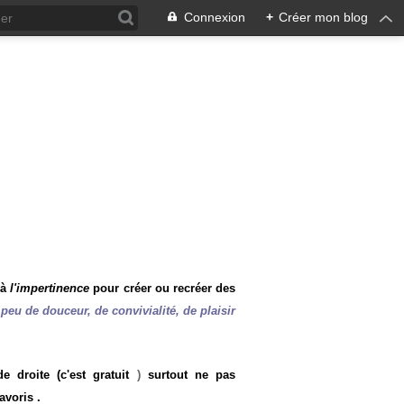
Connexion
+
Créer mon blog
 à
l'impertinence
pour créer ou recréer des
peu de douceur, de convivialité, de plaisir
 droite (c'est gratuit
)
surtout ne pas
avoris .