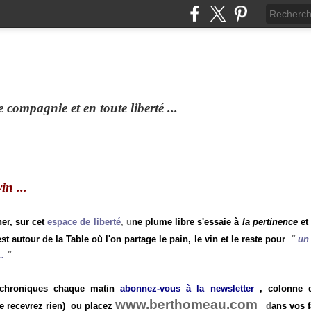
compagnie et en toute liberté ...
n ...
ner, sur cet
espace de liberté
, u
ne plume libre s'essaie à
la pertinence
et
st autour de la Table où l'on partage le pain, le vin et le reste pour
"
un 
.
"
 chroniques chaque matin
abonnez-vous à la newsletter
, colonne de
www.berthomeau.com
e recevrez rien)
ou placez
d
ans vos f