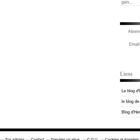
gars...
Abonne
Email
Liens
Le blog d'
le blog d
Blog d'He
Top articles
Contact
Signaler un abus
C.G.U.
Cookies et données