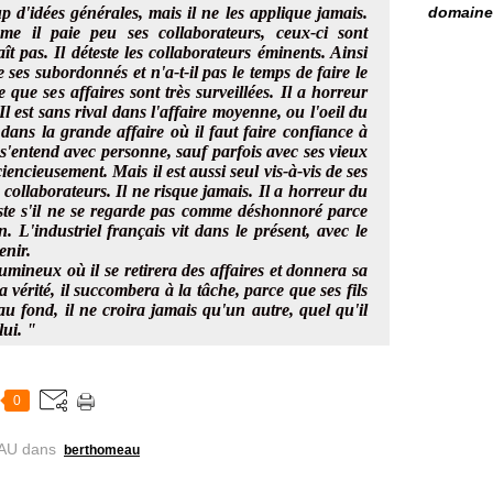
p d'idées générales, mais il ne les applique jamais.
domaine 
me il paie peu ses collaborateurs, ceux-ci sont
t pas. Il déteste les collaborateurs éminents. Ainsi
 de ses subordonnés et n'a-t-il pas le temps de faire le
e que ses affaires sont très surveillées. Il a horreur
. Il est sans rival dans l'affaire moyenne, ou l'oeil du
 dans la grande affaire où il faut faire confiance à
 s'entend avec personne, sauf parfois avec ses vieux
sciencieusement. Mais il est aussi seul vis-à-vis de ses
 collaborateurs. Il ne risque jamais. Il a horreur du
juste s'il ne se regarde pas comme déshonnoré parce
on. L'industriel français vit dans le présent, avec le
enir.
 lumineux où il se retirera des affaires et donnera sa
la vérité, il succombera à la tâche, parce que ses fils
au fond, il ne croira jamais qu'un autre, quel qu'il
lui. "
0
AU
dans
berthomeau