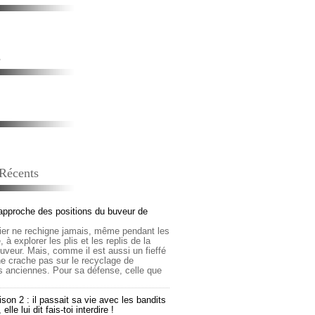
s
 Récents
approche des positions du buveur de
lier ne rechigne jamais, même pendant les
 à explorer les plis et les replis de la
buveur. Mais, comme il est aussi un fieffé
 ne crache pas sur le recyclage de
s anciennes. Pour sa défense, celle que
son 2 : il passait sa vie avec les bandits
lle lui dit fais-toi interdire !