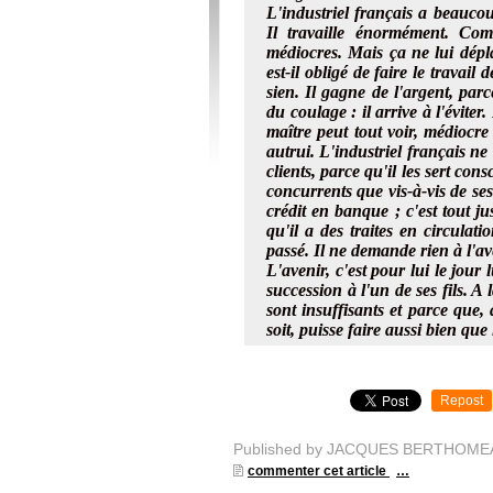
L'industriel français a beaucou
Il travaille énormément. Com
médiocres. Mais ça ne lui déplaî
est-il obligé de faire le travail
sien. Il gagne de l'argent, parc
du coulage : il arrive à l'éviter
maître peut tout voir, médiocre
autrui. L'industriel français ne
clients, parce qu'il les sert con
concurrents que vis-à-vis de ses
crédit en banque ; c'est tout 
qu'il a des traites en circulati
passé. Il ne demande rien à l'av
L'avenir, c'est pour lui le jour
succession à l'un de ses fils. A 
sont insuffisants et parce que, 
soit, puisse faire aussi bien que 
Repost
Published by JACQUES BERTHOME
commenter cet article
…