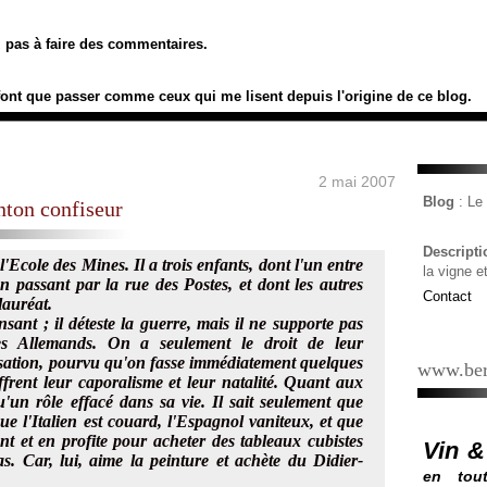
ez pas à faire des commentaires.
font que passer comme ceux qui me lisent depuis l'origine de ce blog.
2 mai 2007
Blog
: L
nton confiseur
Descript
e l'Ecole des Mines. Il a trois enfants, dont l'un entre
la vigne e
en passant par la rue des Postes, et dont les autres
Contact
lauréat.
nsant ; il déteste la guerre, mais il ne supporte pas
es Allemands. On a seulement le droit de leur
nisation, pourvu qu'on fasse immédiatement quelques
www.ber
offrent leur caporalisme et leur natalité. Quant aux
u'un rôle effacé dans sa vie. Il sait seulement que
 que l'Italien est couard, l'Espagnol vaniteux, et que
t et en profite pour acheter des tableaux cubistes
Vin &
as. Car, lui, aime la peinture et achète du Didier-
en tout