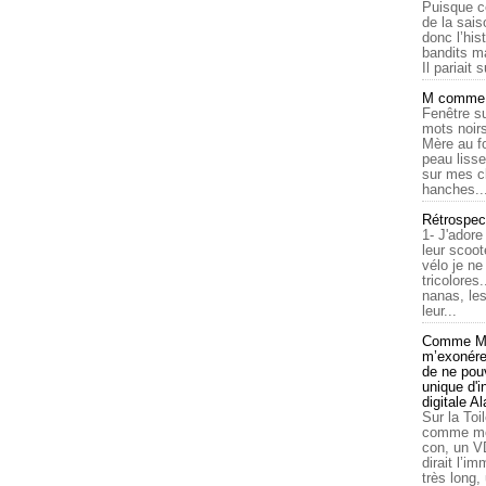
Puisque c
de la sais
donc l’his
bandits ma
Il pariait s
M comme a
Fenêtre su
mots noirs
Mère au f
peau lisse
sur mes c
hanches..
Rétrospec
1- J'adore
leur scoot
vélo je n
tricolores
nanas, les
leur...
Comme Ma
m’exonérer
de ne pouv
unique d'
digitale A
Sur la Toi
comme moi
con, un V
dirait l’i
très long,