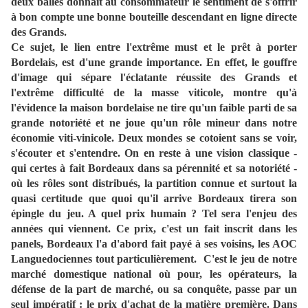
deux balles donnait au consommateur le sentiment de s'offrir
à bon compte une bonne bouteille descendant en ligne directe
des Grands.
Ce sujet, le lien entre l'extrême must et le prêt à porter
Bordelais, est d'une grande importance. En effet, le gouffre
d'image qui sépare l'éclatante réussite des Grands et
l'extrême difficulté de la masse viticole, montre qu'à
l'évidence la maison bordelaise ne tire qu'un faible parti de sa
grande notoriété et ne joue qu'un rôle mineur dans notre
économie viti-vinicole. Deux mondes se cotoient sans se voir,
s'écouter et s'entendre. On en reste à une vision classique -
qui certes à fait Bordeaux dans sa pérennité et sa notoriété -
où les rôles sont distribués, la partition connue et surtout la
quasi certitude que quoi qu'il arrive Bordeaux tirera son
épingle du jeu. A quel prix humain ? Tel sera l'enjeu des
années qui viennent. Ce prix, c'est un fait inscrit dans les
panels, Bordeaux l'a d'abord fait payé à ses voisins, les AOC
Languedociennes tout particulièrement. C'est le jeu de notre
marché domestique national où pour, les opérateurs, la
défense de la part de marché, ou sa conquête, passe par un
seul impératif : le prix d'achat de la matière première. Dans