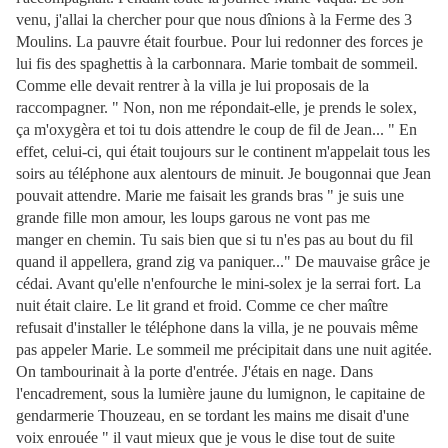
venu, j'allai la chercher pour que nous dînions à la Ferme des 3
Moulins. La pauvre était fourbue. Pour lui redonner des forces je
lui fis des spaghettis à la carbonnara. Marie tombait de sommeil.
Comme elle devait rentrer à la villa je lui proposais de la
raccompagner. " Non, non me répondait-elle, je prends le solex,
ça m'oxygèra et toi tu dois attendre le coup de fil de Jean... " En
effet, celui-ci, qui était toujours sur le continent m'appelait tous les
soirs au téléphone aux alentours de minuit. Je bougonnai que Jean
pouvait attendre. Marie me faisait les grands bras " je suis une
grande fille mon amour, les loups garous ne vont pas me
manger en chemin. Tu sais bien que si tu n'es pas au bout du fil
quand il appellera, grand zig va paniquer..." De mauvaise grâce je
cédai. Avant qu'elle n'enfourche le mini-solex je la serrai fort. La
nuit était claire. Le lit grand et froid. Comme ce cher maître
refusait d'installer le téléphone dans la villa, je ne pouvais même
pas appeler Marie. Le sommeil me précipitait dans une nuit agitée.
On tambourinait à la porte d'entrée. J'étais en nage. Dans
l'encadrement, sous la lumière jaune du lumignon, le capitaine de
gendarmerie Thouzeau, en se tordant les mains me disait d'une
voix enrouée " il vaut mieux que je vous le dise tout de suite