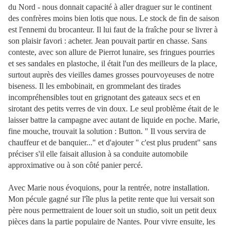
du Nord - nous donnait capacité à aller draguer sur le continent
des confrères moins bien lotis que nous. Le stock de fin de saison
est l'ennemi du brocanteur. Il lui faut de la fraîche pour se livrer à
son plaisir favori : acheter. Jean pouvait partir en chasse. Sans
conteste, avec son allure de Pierrot lunaire, ses fringues pourries
et ses sandales en plastoche, il était l'un des meilleurs de la place,
surtout auprès des vieilles dames grosses pourvoyeuses de notre
biseness. Il les embobinait, en grommelant des tirades
incompréhensibles tout en grignotant des gateaux secs et en
sirotant des petits verres de vin doux. Le seul problème était de le
laisser battre la campagne avec autant de liquide en poche. Marie,
fine mouche, trouvait la solution : Button. " Il vous servira de
chauffeur et de banquier..." et d'ajouter " c'est plus prudent" sans
préciser s'il elle faisait allusion à sa conduite automobile
approximative ou à son côté panier percé.
Avec Marie nous évoquions, pour la rentrée, notre installation.
Mon pécule gagné sur l'île plus la petite rente que lui versait son
père nous permettraient de louer soit un studio, soit un petit deux
pièces dans la partie populaire de Nantes. Pour vivre ensuite, les