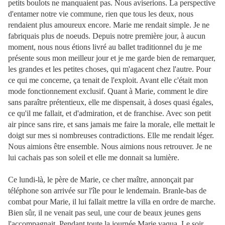
petits boulots ne manquaient pas. Nous aviserions. La perspective
d'entamer notre vie commune, rien que tous les deux, nous
rendaient plus amoureux encore. Marie me rendait simple. Je ne
fabriquais plus de noeuds. Depuis notre première jour, à aucun
moment, nous nous étions livré au ballet traditionnel du je me
présente sous mon meilleur jour et je me garde bien de remarquer,
les grandes et les petites choses, qui m'agacent chez l'autre. Pour
ce qui me concerne, ça tenait de l'exploit. Avant elle c'était mon
mode fonctionnement exclusif. Quant à Marie, comment le dire
sans paraître prétentieux, elle me dispensait, à doses quasi égales,
ce qu'il me fallait, et d'admiration, et de franchise. Avec son petit
air pince sans rire, et sans jamais me faire la morale, elle mettait le
doigt sur mes si nombreuses contradictions. Elle me rendait léger.
Nous aimions être ensemble. Nous aimions nous retrouver. Je ne
lui cachais pas son soleil et elle me donnait sa lumière.
Ce lundi-là, le père de Marie, ce cher maître, annonçait par
téléphone son arrivée sur l'île pour le lendemain. Branle-bas de
combat pour Marie, il lui fallait mettre la villa en ordre de marche.
Bien sûr, il ne venait pas seul, une cour de beaux jeunes gens
l'accompagnait. Pendant toute la journée Marie vaqua. Le soir