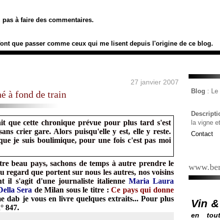
ez pas à faire des commentaires.
font que passer comme ceux qui me lisent depuis l'origine de ce blog.
27 janvier 2007
Blog
: L
é à fond de train
Descript
ait que cette chronique prévue pour plus tard s'est
la vigne e
ns crier gare. Alors puisqu'elle y est, elle y reste.
Contact
ue je suis boulimique, pour une fois c'est pas moi
otre beau pays, sachons de temps à autre prendre le
www.ber
 regard que portent sur nous les autres, nos voisins
 il s'agit d'une journaliste italienne
Maria Laura
Della Sera
de Milan sous le titre :
Ce pays qui donne
 dab je vous en livre quelques extraits... Pour plus
Vin &
° 847.
en tout