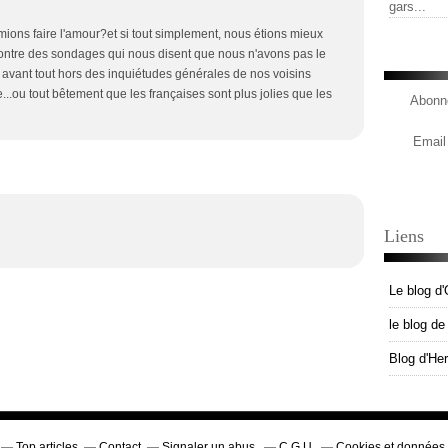
gars...
ions faire l'amour?et si tout simplement, nous étions mieux
contre des sondages qui nous disent que nous n'avons pas le
 avant tout hors des inquiétudes générales de nos voisins
e...ou tout bêtement que les françaises sont plus jolies que les
Abonne
Email
Liens
Le blog d'
le blog d
Blog d'He
Top articles
Contact
Signaler un abus
C.G.U.
Cookies et données