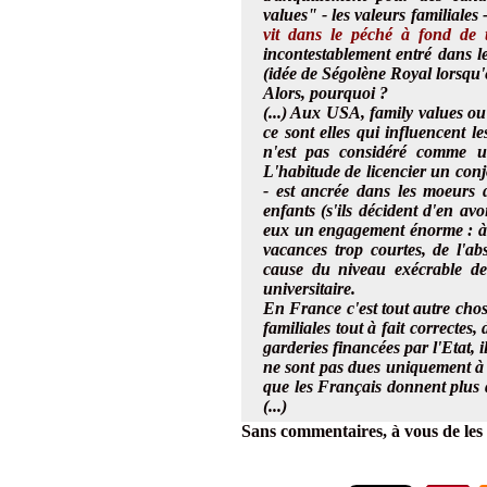
values" - les valeurs familiales 
vit dans le péché à fond de
incontestablement entré dans l
(idée de Ségolène Royal lorsqu'el
Alors, pourquoi ?
(...) Aux USA, family values ou
ce sont elles qui influencent 
n'est pas considéré comme un
L'habitude de licencier un conj
- est ancrée dans les moeurs d
enfants (s'ils décident d'en av
eux un engagement énorme : à ca
vacances trop courtes, de l'ab
cause du niveau exécrable de
universitaire.
En France c'est tout autre chose
familiales tout à fait correctes
garderies financées par l'Etat, il
ne sont pas dues uniquement à l
que les Français donnent plus 
(...)
Sans commentaires, à vous de les f