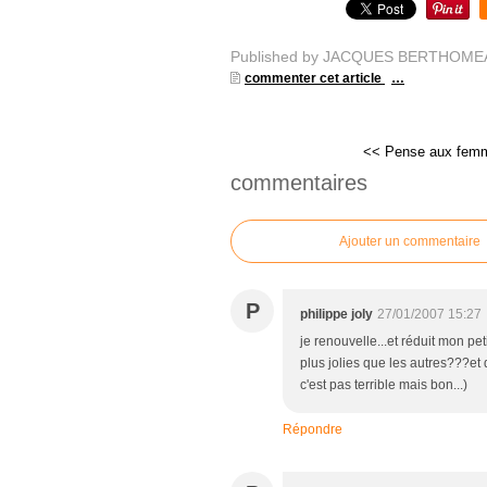
Published by JACQUES BERTHOME
commenter cet article
…
<< Pense aux femm
commentaires
Ajouter un commentaire
P
philippe joly
27/01/2007 15:27
je renouvelle...et réduit mon pe
plus jolies que les autres???e
c'est pas terrible mais bon...)
Répondre