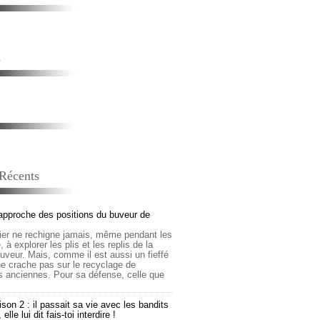
s
 Récents
approche des positions du buveur de
lier ne rechigne jamais, même pendant les
 à explorer les plis et les replis de la
buveur. Mais, comme il est aussi un fieffé
 ne crache pas sur le recyclage de
s anciennes. Pour sa défense, celle que
son 2 : il passait sa vie avec les bandits
lle lui dit fais-toi interdire !