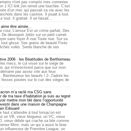
ertains n'ont pas compris mes conneries
on 1 ICI link j'en remet une louchée. C’est
toire d’un mec qui passait sa vie avec les
nchots dans les casinos. Il jouait à tout.
ur tout. Il grattait. Il se faisait...
ime être aimée...
r cour, L’amour Est un crime parfait, Des
 De désespoir Jetés sur un petit carnet.
oyer sans foyer À nue Toute nue. Sur sa
 tout glisse. Ses grains de beauté Fixés
lichés volés. Sente blanche de ses
.
tive 2006 : les Béatitudes de Berthomeau
 les mecs, le cul vissé sur le siège de
er, qui m'invectivent parce que sur mon
e démarre pas assez vite aux feux
... Bienheureux les beaufs ! 2- J'adore les
 fesses posées sur le cuir des sièges de
cron m’a raclé ma CSG sans
 de ma taxe d’habitation je suis au regret
oir mettre mon blé dans l’opportunité
investir dans une maison de Champagne
lain Edouard
le faut s’attendre à tout lorsqu’on est
 un VB, vieux blogueur, un VC, vieux
D, vieux débile qui crache sa bile comme
mmense Mimi, mais un qui a aussi le bras
 un influenceur de Première League, un