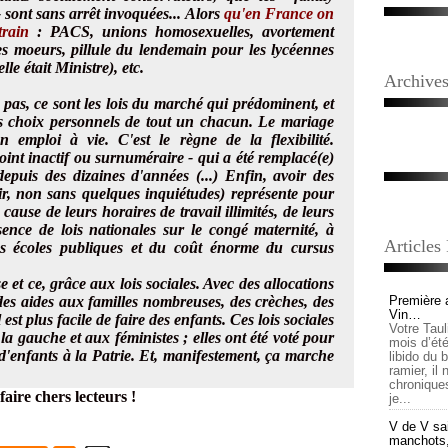
- sont sans arrêt invoquées... Alors
qu'en France on
 train
: PACS, unions homosexuelles, avortement
es moeurs, pillule du lendemain pour les lycéennes
le était Ministre), etc.
Archive
 pas, ce sont les lois du marché qui prédominent, et
les choix personnels de tout un chacun. Le mariage
 emploi à vie. C'est le règne de la flexibilité.
oint inactif ou surnuméraire - qui a été remplacé(e)
epuis des dizaines d'années (...) Enfin, avoir des
oir, non sans quelques inquiétudes) représente pour
use de leurs horaires de travail illimités, de leurs
sence de lois nationales sur le congé maternité, à
Articles
s écoles publiques et du coût énorme du cursus
 et ce, grâce aux lois sociales. Avec des allocations
, des aides aux familles nombreuses, des crèches, des
Première 
Vin…
 est plus facile de faire des enfants. Ces lois sociales
Votre Tau
a gauche et aux féministes ; elles ont été voté pour
mois d’été,
d'enfants à la Patrie. Et, manifestement, ça marche
libido du 
ramier, il
chronique
aire chers lecteurs !
je...
V de V sai
manchots, e