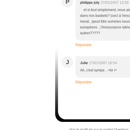
P
philippe joly
27/01/2007 13:50
et si tout simplement, nous aim
dans nos baskets? (ceci à l'en
moral...)peut être sommes nous
européens ...l'insouciance latin
autres?????
Répondre
J
Julie
27/01/2007 10:54
Ah, c'est sympa ...<br />
Répondre
Voir le profil de
sur le portail Overblog