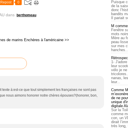
Puisque c
Repost
0
de la sais
donc l’his
bandits ma
AU
dans
berthomeau
Il pariait s
M comme a
Fenêtre su
mots noirs
Mère au f
es de marins
Enchères à l'américaine >>
peau lisse
sur mes c
hanches..
Rétrospec
1- J'adore
leur scoot
vélo je n
tricolores
nanas, les
leur...
tit texte à:est-ce que tout simplement les françaises ne sont pas
Comme Ma
m’exonérer
t que nous aimons honorer notre chères épouses?(honorer, bon,
de ne pouv
unique d'
digitale A
Sur la Toi
comme moi
con, un V
dirait l’i
très long,