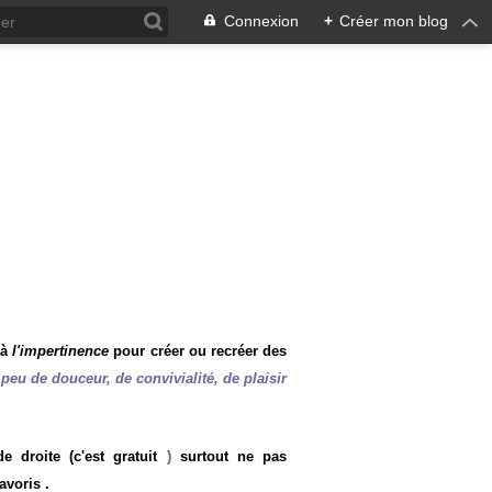
Connexion
+
Créer mon blog
 à
l'impertinence
pour créer ou recréer des
peu de douceur, de convivialité, de plaisir
 droite (c'est gratuit
)
surtout ne pas
avoris .