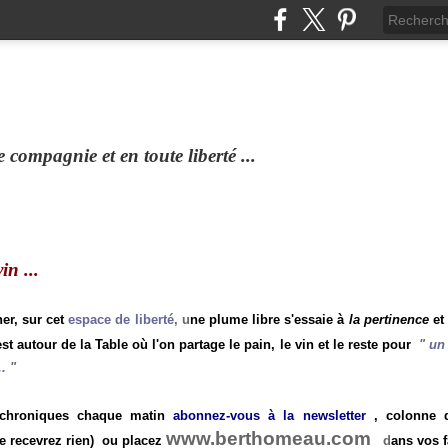
compagnie et en toute liberté ...
n ...
ner, sur cet
espace de liberté
, u
ne plume libre s'essaie à
la pertinence
et
st autour de la Table où l'on partage le pain, le vin et le reste pour
"
un 
.
"
 chroniques chaque matin
abonnez-vous à la newsletter
, colonne de
www.berthomeau.com
e recevrez rien)
ou placez
d
ans vos f