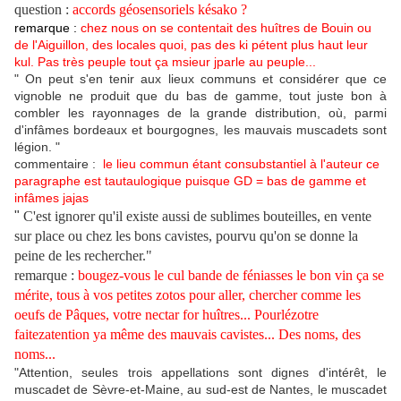
question :
accords géosensoriels késako ?
remarque :
chez nous on se contentait des huîtres de Bouin ou
de l'Aiguillon, des locales quoi, pas des ki pétent plus haut leur
kul. Pas très peuple tout ça msieur jparle au peuple...
" On peut s'en tenir aux lieux communs et considérer que ce
vignoble ne produit que du bas de gamme, tout juste bon à
combler les rayonnages de la grande distribution, où, parmi
d'infâmes bordeaux et bourgognes, les mauvais muscadets sont
légion. "
commentaire :
le lieu commun étant consubstantiel à l'auteur ce
paragraphe est tautaulogique puisque GD = bas de gamme et
infâmes jajas
"
C'est ignorer qu'il existe aussi de sublimes bouteilles, en vente
sur place ou chez les bons cavistes, pourvu qu'on se donne la
peine de les rechercher."
remarque :
bougez-vous le cul bande de féniasses le bon vin ça se
mérite, tous à vos petites zotos pour aller, chercher comme les
oeufs de Pâques, votre nectar for huîtres... Pourlézotre
faitezatention ya même des mauvais cavistes... Des noms, des
noms...
"Attention, seules trois appellations sont dignes d'intérêt, le
muscadet de Sèvre-et-Maine, au sud-est de Nantes, le muscadet