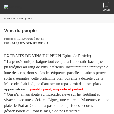
MENU
Accueil
» Vins du peuple
Vins du peuple
Publié le 12/12/2006 à 00:14
Par
JACQUES BERTHOMEAU
EXTRAITS DE VINS DU PEUPLE(titre de l'article)
" La pensée unique baigne tout ce que la bullocratie bachique a
pu reléguer au rang de vins inférieurs. Instaurant une impitoyable
lutte des crus, dont seules les étiquettes par elle adoubées peuvent
sortir gagnantes, cette oligarchie bien-buvante a décrété que la
Muscadet était indigne d'arroser un repas droit dans ses plats "
appréciations :
grandiloquent, ampoulé et pédant...
" Qui n'a jamais goûté au muscadet élevé sur lie, frétillant et
vivace, avec une spéciale d'Isigny, une claire de Marennes ou une
plate de Prat-ar-Coum, n'a pas tout compris des
accords
géosensoriels
qui font la magie de nos terroirs."