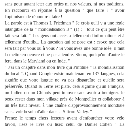
sans pour autant jeter aux orties ni nos valeurs, ni nos traditions.
En raccourci en réponse à la question " que faire ? " avoir
l'optimisme de répondre : faire !
La parole est à Thomas L.Friedman " Je crois qu'il y a une règle
intangible de la " mondialisation 3 " (1) : " tout ce qui peut-être
fait sera fait. " Les gens ont accès à tellement d'informations et à
tellement d'outils... La question qui se pose est : est-ce que cela
sera fait par vous ou à vous ? Si vous avez une bonne idée, il faut
la mettre en oeuvre et ne pas attendre. Sinon, quelqu'un d'autre le
fera, dans le Maryland ou en Inde. "
" J'ai un chapitre dans mon livre qui s'intitule " la mondialisation
du local ". Quand Google existe maintenant en 137 langues, cela
signifie que votre langue ne va pas disparaître et qu'elle sera
préservée. Quand la Terre est plate, cela signifie qu'un Français,
un Indien ou un Chinois peut innover sans avoir à immigrer. Je
peux rester dans mon village près de Montpellier et collaborer à
un très haut niveau à une chaîne d'approvisionnement mondiale
sans avoir besoin d'aller dans la Silicon Valley. "
Prenez le temps chers lecteurs avant d'enfourcher votre vélo
favori, lisez le livre ou lisez celui de Daniel Cohen " La