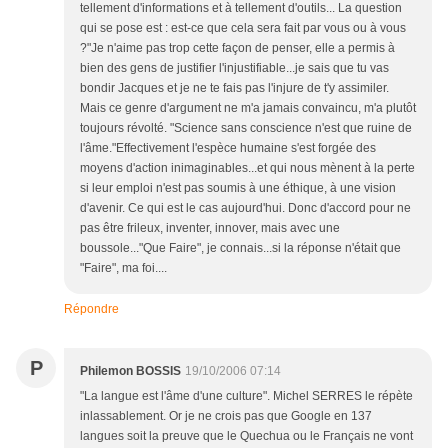
tellement d'informations et à tellement d'outils... La question
qui se pose est : est-ce que cela sera fait par vous ou à vous
?"Je n'aime pas trop cette façon de penser, elle a permis à
bien des gens de justifier l'injustifiable...je sais que tu vas
bondir Jacques et je ne te fais pas l'injure de t'y assimiler.
Mais ce genre d'argument ne m'a jamais convaincu, m'a plutôt
toujours révolté. "Science sans conscience n'est que ruine de
l'âme."Effectivement l'espèce humaine s'est forgée des
moyens d'action inimaginables...et qui nous mènent à la perte
si leur emploi n'est pas soumis à une éthique, à une vision
d'avenir. Ce qui est le cas aujourd'hui. Donc d'accord pour ne
pas être frileux, inventer, innover, mais avec une
boussole..."Que Faire", je connais...si la réponse n'était que
"Faire", ma foi....
Répondre
P
Philemon BOSSIS
19/10/2006 07:14
"La langue est l'âme d'une culture". Michel SERRES le répète
inlassablement. Or je ne crois pas que Google en 137
langues soit la preuve que le Quechua ou le Français ne vont