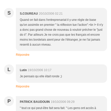
S
S.COUREAU
20/10/2006 02:21
Quand on fait dans l'entreprenariat il y une règle de base
qu'on assimile en premier " la réflexion tue l'action".<br /> Il n'y
a donc pas grand chose de nouveau à vouloir précher le "just
do ii". Par ailleurs Je ne crois pas que les français et encore
moins les bordelais aient peur de l'étranger, je ne l'ai jamais
resenti à aucun niveau.
Répondre
L
Lutin
19/10/2006 10:17
Je pensais qu elle était ronde ;)
Répondre
P
PATRICK BAUDOUIN
19/10/2006 09:29
" tout ce qui peut-être fait sera fait. " Les gens ont accès à