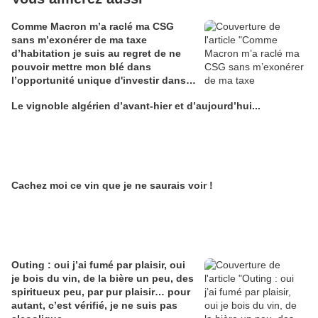
Comme Macron m’a raclé ma CSG
sans m’exonérer de ma taxe
d’habitation je suis au regret de ne
pouvoir mettre mon blé dans
l’opportunité unique d'investir dans
une maison de Champagne digitale
Le vignoble algérien d’avant-hier et d’aujourd’hui...
Alain Edouard
Cachez moi ce vin que je ne saurais voir !
Outing : oui j’ai fumé par plaisir, oui
je bois du vin, de la bière un peu, des
spiritueux peu, par pur plaisir… pour
autant, c’est vérifié, je ne suis pas