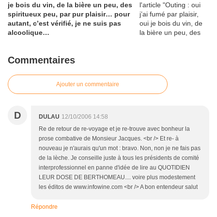
je bois du vin, de la bière un peu, des
spiritueux peu, par pur plaisir… pour
autant, c’est vérifié, je ne suis pas
alcoolique…
Commentaires
Ajouter un commentaire
D
DULAU
12/10/2006 14:58
Re de retour de re-voyage et je re-trouve avec bonheur la
prose combative de Monsieur Jacques. <br /> Et re- à
nouveau je n'aurais qu'un mot : bravo. Non, non je ne fais pas
de la lèche. Je conseille juste à tous les présidents de comité
interprofessionnel en panne d'idée de lire au QUOTIDIEN
LEUR DOSE DE BERTHOMEAU.... voire plus modestement
les éditos de www.infowine.com <br /> A bon entendeur salut
Répondre