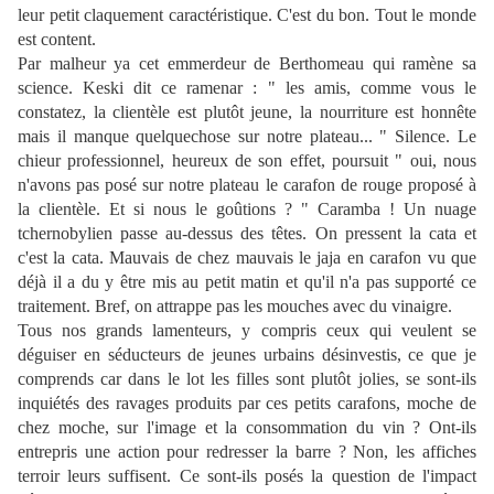
leur petit claquement caractéristique. C'est du bon. Tout le monde
est content.
Par malheur ya cet emmerdeur de Berthomeau qui ramène sa
science. Keski dit ce ramenar : " les amis, comme vous le
constatez, la clientèle est plutôt jeune, la nourriture est honnête
mais il manque quelquechose sur notre plateau... " Silence. Le
chieur professionnel, heureux de son effet, poursuit " oui, nous
n'avons pas posé sur notre plateau le carafon de rouge proposé à
la clientèle. Et si nous le goûtions ? " Caramba ! Un nuage
tchernobylien passe au-dessus des têtes. On pressent la cata et
c'est la cata. Mauvais de chez mauvais le jaja en carafon vu que
déjà il a du y être mis au petit matin et qu'il n'a pas supporté ce
traitement. Bref, on attrappe pas les mouches avec du vinaigre.
Tous nos grands lamenteurs, y compris ceux qui veulent se
déguiser en séducteurs de jeunes urbains désinvestis, ce que je
comprends car dans le lot les filles sont plutôt jolies, se sont-ils
inquiétés des ravages produits par ces petits carafons, moche de
chez moche, sur l'image et la consommation du vin ? Ont-ils
entrepris une action pour redresser la barre ? Non, les affiches
terroir leurs suffisent. Ce sont-ils posés la question de l'impact