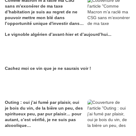
Comme Macron m’a raclé ma CSG
sans m’exonérer de ma taxe
d’habitation je suis au regret de ne
pouvoir mettre mon blé dans
l’opportunité unique d'investir dans
une maison de Champagne digitale
Le vignoble algérien d’avant-hier et d’aujourd’hui...
Alain Edouard
Cachez moi ce vin que je ne saurais voir !
Outing : oui j’ai fumé par plaisir, oui
je bois du vin, de la bière un peu, des
spiritueux peu, par pur plaisir… pour
autant, c’est vérifié, je ne suis pas
alcoolique…