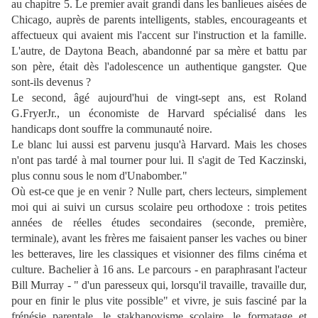
au chapitre 5. Le premier avait grandi dans les banlieues aisées de
Chicago, auprès de parents intelligents, stables, encourageants et
affectueux qui avaient mis l'accent sur l'instruction et la famille.
L'autre, de Daytona Beach, abandonné par sa mère et battu par
son père, était dès l'adolescence un authentique gangster. Que
sont-ils devenus ?
Le second, âgé aujourd'hui de vingt-sept ans, est Roland
G.FryerJr., un économiste de Harvard spécialisé dans les
handicaps dont souffre la communauté noire.
Le blanc lui aussi est parvenu jusqu'à Harvard. Mais les choses
n'ont pas tardé à mal tourner pour lui. Il s'agit de Ted Kaczinski,
plus connu sous le nom d'Unabomber."
Où est-ce que je en venir ? Nulle part, chers lecteurs, simplement
moi qui ai suivi un cursus scolaire peu orthodoxe : trois petites
années de réelles études secondaires (seconde, première,
terminale), avant les frères me faisaient panser les vaches ou biner
les betteraves, lire les classiques et visionner des films cinéma et
culture. Bachelier à 16 ans. Le parcours - en paraphrasant l'acteur
Bill Murray - " d'un paresseux qui, lorsqu'il travaille, travaille dur,
pour en finir le plus vite possible" et vivre, je suis fasciné par la
frénésie parentale, le stakhanovisme scolaire, le formatage et