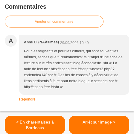
Commentaires
Ajouter un commentaire
A
Anne O. (NÃÂ®mes)
29/09/2006 10:49
Pour les feignants et pour les curieux, qui sont souvent les
mêmes, sachez que "Freakonomics" fait l'objet d'une fiche de
lecture sur le très enrichissant blog éconoclaste. <br /> La
note de lecture : http://econo.free.fr/scripts/notes2.php3?
codenote=140<br /> Des tas de choses à y découvrir et de
liens pertinents à faire pour notre blogueur sectoriel.<br />
http://econo.free.fr/<br />
Répondre
< En charentaises à
Arrêt sur image >
Bordeaux