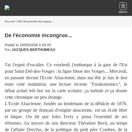
MENU
Accueil
» De l'économie incongrue...
De l'économie incongrue...
Publié le 29/09/2006 à 00:05
Par
JACQUES BERTHOMEAU
J'ai l'esprit d'escalier. Ce vendredi j'embarque à la gare de l'Est
pour Saint-Dié-des-Vosges : la ligne bleue des Vosges... Mercredi,
en passant devant l'Ecole Alsacienne, dans ma tête je fais le lien
entre cette institution, une lecture récente "Freakonomics", le
débat actuel très hot sur la carte scolaire, ça turbule et ça donne
cette chronique un peu étrange.
L'Ecole Alsacienne, fondée au lendemain de la débâcle de 1870,
par un groupe de français d'origine alsacienne, est un école libre
et laïque. On dit que Jules Ferry y puisa l'essentiel de ses
réformes. Au travers de son directeur Théodore Beck, au temps
de l'affaire Dreyfus, de la politique du petit père Combes, de la