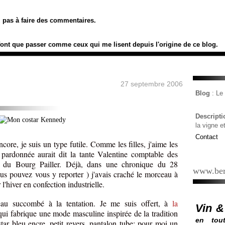
ez pas à faire des commentaires.
font que passer comme ceux qui me lisent depuis l'origine de ce blog.
27 septembre 2006
Blog
: L
Descript
la vigne e
Contact
core, je suis un type futile. Comme les filles, j'aime les
 pardonnée aurait dit la tante Valentine comptable des
 du Bourg Pailler. Déjà, dans une chronique du 28
www.ber
us pouvez vous y reporter ) j'avais craché le morceau à
 l'hiver en confection industrielle.
eau succombé à la tentation. Je me suis offert, à
la
Vin &
qui fabrique une mode masculine inspirée de la tradition
en tout
tar bleu encre, petit revers, pantalon tube; pour moi un