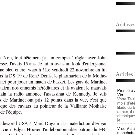
Archive
te. Non, tout bêtement j'ai un compte à régler avec John
se. J'avais 15 ans. Je lui trouvais un look d'enfer,jeune,
tume bleu encre, waouh ! Le vendredi 22 novembre en fin
Articles
ans la DS 19 de René Denis, le pharmacien de la Mothe-
net pour jouer un match de basket. Les gars de Martinet
aient nos ennemis héréditaires et ils avaient le mauvais
Première 
ain la radio annonce l'assassinat de Kennedy. Je suis
Vin…
eux de Martinet ont pris 12 points dans la vue, c'est que
Votre Tau
mois d’été,
t que des caviars au pointeur de la Vaillante Mothaise
libido du 
de l'équipe.
ramier, il
chronique
je...
Undeworld USA à Marc Dugain : la malédiction d'Edgar
a vie d'Edgar Hoover l'indéboulonnable patron du FBI
V de V sai
manchots, e