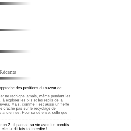
s
 Récents
approche des positions du buveur de
lier ne rechigne jamais, même pendant les
 à explorer les plis et les replis de la
buveur. Mais, comme il est aussi un fieffé
 ne crache pas sur le recyclage de
s anciennes. Pour sa défense, celle que
son 2 : il passait sa vie avec les bandits
lle lui dit fais-toi interdire !