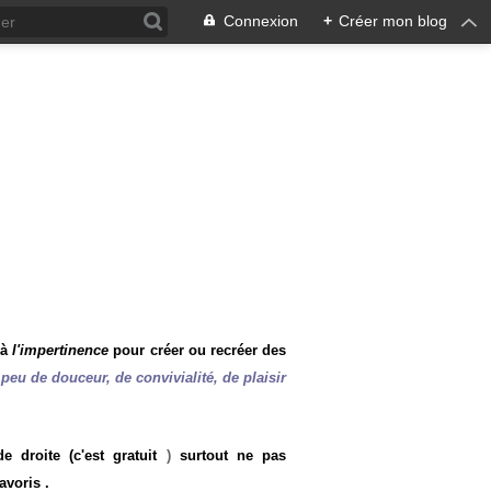
Connexion
+
Créer mon blog
 à
l'impertinence
pour créer ou recréer des
peu de douceur, de convivialité, de plaisir
 droite (c'est gratuit
)
surtout ne pas
avoris .