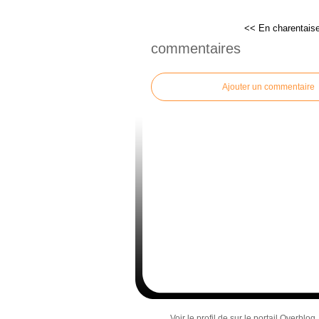
<< En charentais
commentaires
Ajouter un commentaire
Voir le profil de
sur le portail Overblog