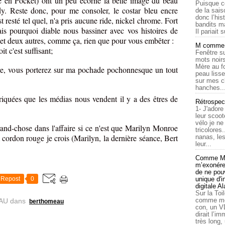
ve en Pocket) ont un peu écorné la belle image du beau
Puisque c
y. Reste donc, pour me consoler, le costar bleu encre
de la sais
donc l’his
st resté tel quel, n'a pris aucune ride, nickel chrome. Fort
bandits ma
ais pourquoi diable nous bassiner avec vos histoires de
Il pariait s
 et deux autres, comme ça, rien que pour vous embêter :
M comme a
it c'est suffisant;
Fenêtre su
mots noirs
Mère au f
père, vous porterez sur ma pochade pochonnesque un tout
peau lisse
sur mes c
hanches..
riquées que les médias nous vendent il y a des êtres de
Rétrospec
1- J'adore
leur scoot
vélo je n
rand-chose dans l'affaire si ce n'est que Marilyn Monroe
tricolores
rdon rouge je crois (Marilyn, la dernière séance, Bert
nanas, les
leur...
Comme Ma
m’exonérer
de ne pouv
Repost
0
unique d'
digitale A
Sur la Toi
comme moi
AU
dans
berthomeau
con, un V
dirait l’i
très long,