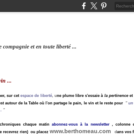
compagnie et en toute liberté ...
n ...
ner, sur cet
espace de liberté
, u
ne plume libre s'essaie à
la pertinence
et
st autour de la Table où l'on partage le pain, le vin et le reste pour
"
un 
.
"
 chroniques chaque matin
abonnez-vous à la newsletter
, colonne de
www.berthomeau.com
e recevrez rien)
ou placez
d
ans vos f