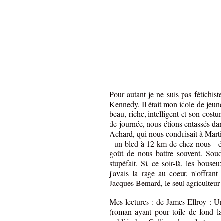
Pour autant je ne suis pas fétichis
Kennedy. Il était mon idole de jeunes
beau, riche, intelligent et son cos
de journée, nous étions entassés d
Achard, qui nous conduisait à Marti
- un bled à 12 km de chez nous - ét
goût de nous battre souvent. Soud
stupéfait. Si, ce soir-là, les bous
j'avais la rage au coeur, n'offran
Jacques Bernard, le seul agriculteur 
Mes lectures : de James Ellroy : 
(roman ayant pour toile de fond l