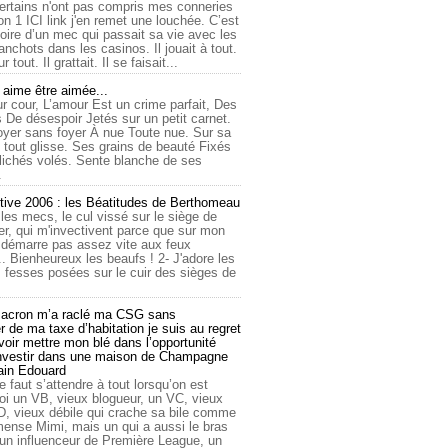
ertains n'ont pas compris mes conneries
on 1 ICI link j'en remet une louchée. C’est
toire d’un mec qui passait sa vie avec les
nchots dans les casinos. Il jouait à tout.
ur tout. Il grattait. Il se faisait...
ime être aimée...
r cour, L’amour Est un crime parfait, Des
 De désespoir Jetés sur un petit carnet.
oyer sans foyer À nue Toute nue. Sur sa
 tout glisse. Ses grains de beauté Fixés
lichés volés. Sente blanche de ses
.
tive 2006 : les Béatitudes de Berthomeau
 les mecs, le cul vissé sur le siège de
er, qui m'invectivent parce que sur mon
e démarre pas assez vite aux feux
... Bienheureux les beaufs ! 2- J'adore les
 fesses posées sur le cuir des sièges de
cron m’a raclé ma CSG sans
 de ma taxe d’habitation je suis au regret
oir mettre mon blé dans l’opportunité
investir dans une maison de Champagne
lain Edouard
le faut s’attendre à tout lorsqu’on est
 un VB, vieux blogueur, un VC, vieux
D, vieux débile qui crache sa bile comme
mmense Mimi, mais un qui a aussi le bras
 un influenceur de Première League, un