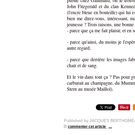
publié chez Gallimard, on le trou
John Fitzgerald et du clan Kenned
(l'encre bleue en bouteille) qui lui e
bien me direz-vous, intéressant, m
jeunesse ? Trois raisons, une bonne
- parce que ça me fait plaisir, et en so
- parce qu'ainsi, du moins je l'es
autre regard;
- parce que derrière les images fab
chair et de sang.
Et le vin dans tout ça ? Pas pour g
carburait au champagne, du Mumm co
Stern au musée Maillol).
Published by JACQUES BERTHOME
commenter cet article
…