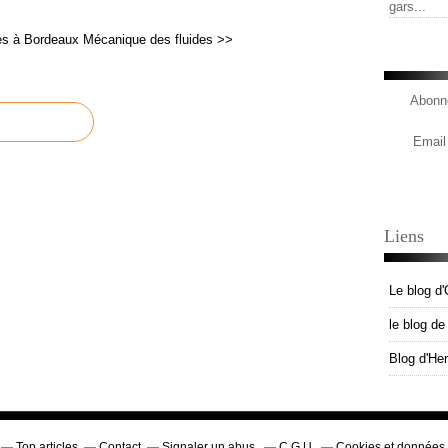
gars...
es à Bordeaux
Mécanique des fluides >>
Abonne
Email
Liens
Le blog d'
le blog d
Blog d'He
Top articles
Contact
Signaler un abus
C.G.U.
Cookies et données