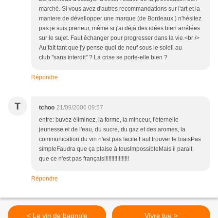
marché. Si vous avez d'autres recommandations sur l'art et la
maniere de dévellopper une marque (de Bordeaux ) n'hésitez
pas je suis preneur, même si j'ai déjà des idées bien arrétées
sur le sujet. Faut échanger pour progresser dans la vie.<br />
Au fait tant que j'y pense quoi de neuf sous le soleil au
club "sans interdit" ? La crise se porte-elle bien ?
Répondre
T
tchoo
21/09/2006 09:57
entre: buvez éliminez, la forme, la minceur, l'éternelle
jeunesse et de l'eau, du sucre, du gaz et des aromes, la
communication du vin n'est pas facile.Faut trouver le biaisPas
simpleFaudra que ça plaise à tousImpossibleMais il parait
que ce n'est pas français!!!!!!!!!!!!!!!!!
Répondre
< Le vin de bagnole
Vivre tue >