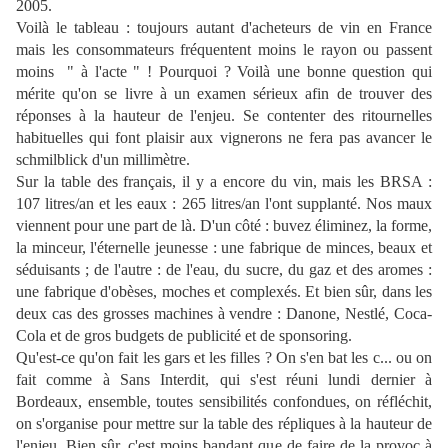
2005.
Voilà le tableau : toujours autant d'acheteurs de vin en France
mais les consommateurs fréquentent moins le rayon ou passent
moins " à l'acte " ! Pourquoi ? Voilà une bonne question qui
mérite qu'on se livre à un examen sérieux afin de trouver des
réponses à la hauteur de l'enjeu. Se contenter des ritournelles
habituelles qui font plaisir aux vignerons ne fera pas avancer le
schmilblick d'un millimètre.
Sur la table des français, il y a encore du vin, mais les BRSA :
107 litres/an et les eaux : 265 litres/an l'ont supplanté. Nos maux
viennent pour une part de là. D'un côté : buvez éliminez, la forme,
la minceur, l'éternelle jeunesse : une fabrique de minces, beaux et
séduisants ; de l'autre : de l'eau, du sucre, du gaz et des aromes :
une fabrique d'obèses, moches et complexés. Et bien sûr, dans les
deux cas des grosses machines à vendre : Danone, Nestlé, Coca-
Cola et de gros budgets de publicité et de sponsoring.
Qu'est-ce qu'on fait les gars et les filles ? On s'en bat les c... ou on
fait comme à Sans Interdit, qui s'est réuni lundi dernier à
Bordeaux, ensemble, toutes sensibilités confondues, on réfléchit,
on s'organise pour mettre sur la table des répliques à la hauteur de
l'enjeu. Bien sûr, c'est moins bandant que de faire de la provoc à