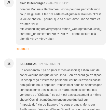
A
alain laufenburger
22/09/2006 14:26
bonjour Monsieur Berthomeau,<br /> pour ma part voilà mon
coup de gueule. Il fait rire certains et grimacer d'autres. "C'est
la vie de château, pourvu que ça dure" avec Lino Ventura et
d'autres.<br />
http://consultingforever.typepad.fr/mon_weblog/2006/09/civb_
caramba_en.html#more<br /> <br /> ... bonne lecture et à
bientôt !<br /> <br /> alain
Répondre
S
S.COUREAU
22/09/2006 01:11
En attendant tout ça on (moi et mes associés) est en train de
concevoir une marque de vin.<br /> Bon d'accord ça n'est pas
un scoop et ça n'interesse personne car nous n'avons pas le
bon goût de nous appeller Rothschild et nous ne sommes pas
connus comme des faiseurs de marques mais comme des
vendeurs de "Château", ce qui n'est pas exactement la même
chose! Ceci dit étant également un peu dubitatif sur
l'impacte du " vin de Bagnole " je vous promets Monsieur
Berthomeau d'essayer d'éviter l'écueil de la provocation bon