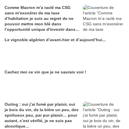
Comme Macron m’a raclé ma CSG
sans m’exonérer de ma taxe
d’habitation je suis au regret de ne
pouvoir mettre mon blé dans
l’opportunité unique d'investir dans
une maison de Champagne digitale
Le vignoble algérien d’avant-hier et d’aujourd’hui...
Alain Edouard
Cachez moi ce vin que je ne saurais voir !
Outing : oui j’ai fumé par plaisir, oui
je bois du vin, de la bière un peu, des
spiritueux peu, par pur plaisir… pour
autant, c’est vérifié, je ne suis pas
alcoolique…