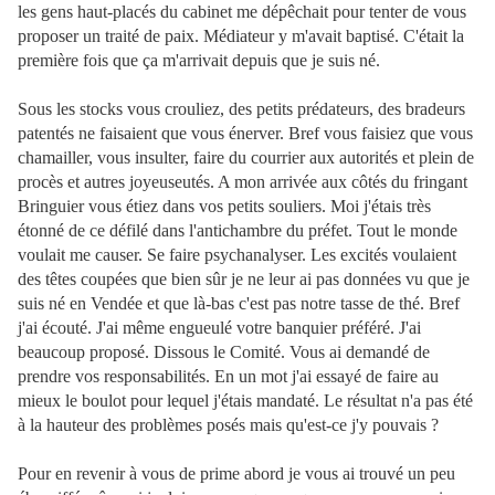
les gens haut-placés du cabinet me dépêchait pour tenter de vous
proposer un traité de paix. Médiateur y m'avait baptisé. C'était la
première fois que ça m'arrivait depuis que je suis né.
Sous les stocks vous crouliez, des petits prédateurs, des bradeurs
patentés ne faisaient que vous énerver. Bref vous faisiez que vous
chamailler, vous insulter, faire du courrier aux autorités et plein de
procès et autres joyeuseutés. A mon arrivée aux côtés du fringant
Bringuier vous étiez dans vos petits souliers. Moi j'étais très
étonné de ce défilé dans l'antichambre du préfet. Tout le monde
voulait me causer. Se faire psychanalyser. Les excités voulaient
des têtes coupées que bien sûr je ne leur ai pas données vu que je
suis né en Vendée et que là-bas c'est pas notre tasse de thé. Bref
j'ai écouté. J'ai même engueulé votre banquier préféré. J'ai
beaucoup proposé. Dissous le Comité. Vous ai demandé de
prendre vos responsabilités. En un mot j'ai essayé de faire au
mieux le boulot pour lequel j'étais mandaté. Le résultat n'a pas été
à la hauteur des problèmes posés mais qu'est-ce j'y pouvais ?
Pour en revenir à vous de prime abord je vous ai trouvé un peu