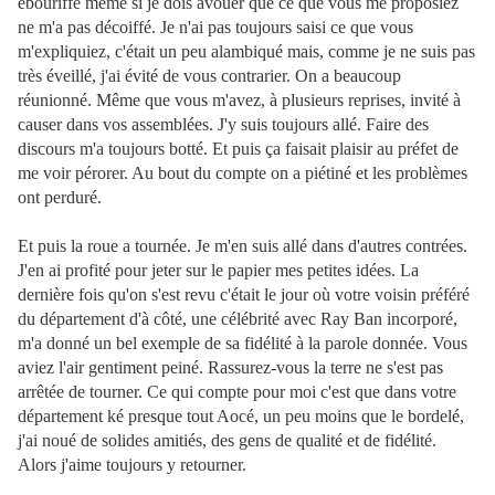
ébouriffé même si je dois avouer que ce que vous me proposiez
ne m'a pas décoiffé. Je n'ai pas toujours saisi ce que vous
m'expliquiez, c'était un peu alambiqué mais, comme je ne suis pas
très éveillé, j'ai évité de vous contrarier. On a beaucoup
réunionné. Même que vous m'avez, à plusieurs reprises, invité à
causer dans vos assemblées. J'y suis toujours allé. Faire des
discours m'a toujours botté. Et puis ça faisait plaisir au préfet de
me voir pérorer. Au bout du compte on a piétiné et les problèmes
ont perduré.
Et puis la roue a tournée. Je m'en suis allé dans d'autres contrées.
J'en ai profité pour jeter sur le papier mes petites idées. La
dernière fois qu'on s'est revu c'était le jour où votre voisin préféré
du département d'à côté, une célébrité avec Ray Ban incorporé,
m'a donné un bel exemple de sa fidélité à la parole donnée. Vous
aviez l'air gentiment peiné. Rassurez-vous la terre ne s'est pas
arrêtée de tourner. Ce qui compte pour moi c'est que dans votre
département ké presque tout Aocé, un peu moins que le bordelé,
j'ai noué de solides amitiés, des gens de qualité et de fidélité.
Alors j'aime toujours y retourner.