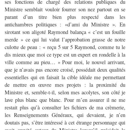
ses fonctions de chargé des relations publiques du
Ministre semblait vouloir fourrer son nez partout en se
parant d’un titre bien plus respecté dans les
antichambres politiques : «d’ami du Ministre ». En
sirotant son aligoté Raymond balança « c’est un fouille
merde » ce qui lui valut l’approbation grasse de notre
culotte de peau : « reçu 5 sur 5 Raymond, comme tu le
dis mieux que moi ce type est un expert en rondelle à la
ville comme au pieu… » Pour moi, le nouvel arrivant,
que je n’avais pas encore croisé, possédait deux qualités
essentielles qui en faisait la cible idéale me permettant
de mettre en œuvre mes projets : la proximité du
Ministre et, semble-t-il, selon mes acolytes, son côté je
lave plus blanc que blanc. Pour m’en assurer il ne me
restait plus qu’à consulter les fichiers de ma crèmerie,
les Renseignements Généraux, qui devaient, je n’en
doutais pas, s’être intéressé à cet étrange personnage qui
avait gravité autour du Ministre lorsqu’il présidait la