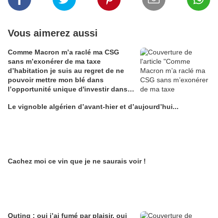
Vous aimerez aussi
Comme Macron m’a raclé ma CSG
sans m’exonérer de ma taxe
d’habitation je suis au regret de ne
pouvoir mettre mon blé dans
l’opportunité unique d'investir dans
une maison de Champagne digitale
Le vignoble algérien d’avant-hier et d’aujourd’hui...
Alain Edouard
Cachez moi ce vin que je ne saurais voir !
Outing : oui j’ai fumé par plaisir, oui