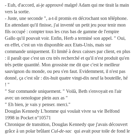
- Euh, d'accord, ai-je approuvé malgré Adam qui me tirait la main
vers la sortie.
- Juste, une seconde ", a-t-il promis en décrochant son téléphone.
En attendant qu'il finisse, j'ai inventé un petit jeu pour tenir mon
fils occupé : compter tous les crus bas de gamme de l'empire
Gallo qu'il pouvait voir. Enfin, Herb a terminé son appel. " Oui,
en effet, c'est un vin disponible aux Etats-Unis, mais sur
commande uniquement. Et limité à deux caisses par client, en plus
: il paraît que c'est un cru très recherché et qu'il n'est produit qu'en
très petite quantité. Mon grossiste me dit que c'est le meilleur
sauvignon du monde, ou peu s'en faut. Evidemment, il n'est pas
donné, ça c'est sûr : dix-huit quatre vingt-dix neuf la bouteille, hé
! "
" Sur commande uniquement. "
Voilà, Beth s'envoyait en l'air
avec un oenologue plein aux as "
" Eh bien, je vais y penser. merci."
Douglas Kennedy L'homme qui voulait vivre sa vie Belfond
1998 in Pocket n°10571
Chronique de transition, Douglas Kennedy que j'avais découvert
grâce à un polar brûlant
Cul-de-sac
qui avait pour toile de fond le