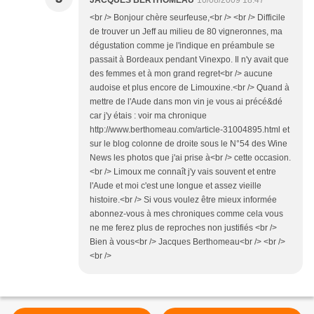
JACQUES BERTHOMEAU
10/08/2009 18:47
<br /> Bonjour chère seurfeuse,<br /> <br /> Difficile
de trouver un Jeff au milieu de 80 vigneronnes, ma
dégustation comme je l'indique en préambule se
passait à Bordeaux pendant Vinexpo. Il n'y avait que
des femmes et à mon grand regret<br /> aucune
audoise et plus encore de Limouxine.<br /> Quand à
mettre de l'Aude dans mon vin je vous ai précé&dé
car j'y étais : voir ma chronique
http://www.berthomeau.com/article-31004895.html et
sur le blog colonne de droite sous le N°54 des Wine
News les photos que j'ai prise à<br /> cette occasion.
<br /> Limoux me connaît j'y vais souvent et entre
l'Aude et moi c'est une longue et assez vieille
histoire.<br /> Si vous voulez être mieux informée
abonnez-vous à mes chroniques comme cela vous
ne me ferez plus de reproches non justifiés <br />
Bien à vous<br /> Jacques Berthomeau<br /> <br />
<br />