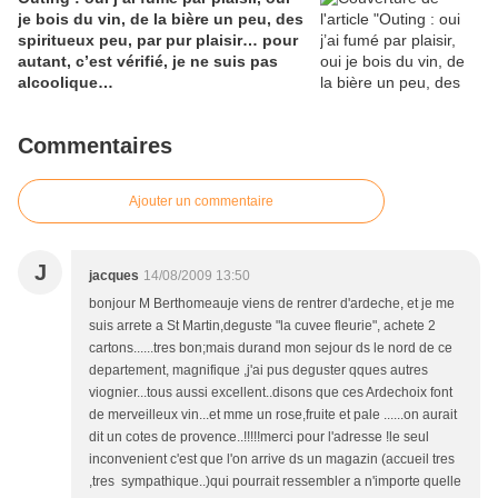
je bois du vin, de la bière un peu, des
spiritueux peu, par pur plaisir… pour
autant, c’est vérifié, je ne suis pas
alcoolique…
Commentaires
Ajouter un commentaire
J
jacques
14/08/2009 13:50
bonjour M Berthomeauje viens de rentrer d'ardeche, et je me
suis arrete a St Martin,deguste "la cuvee fleurie", achete 2
cartons......tres bon;mais durand mon sejour ds le nord de ce
departement, magnifique ,j'ai pus deguster qques autres
viognier...tous aussi excellent..disons que ces Ardechoix font
de merveilleux vin...et mme un rose,fruite et pale ......on aurait
dit un cotes de provence..!!!!!merci pour l'adresse !le seul
inconvenient c'est que l'on arrive ds un magazin (accueil tres
,tres sympathique..)qui pourrait ressembler a n'importe quelle