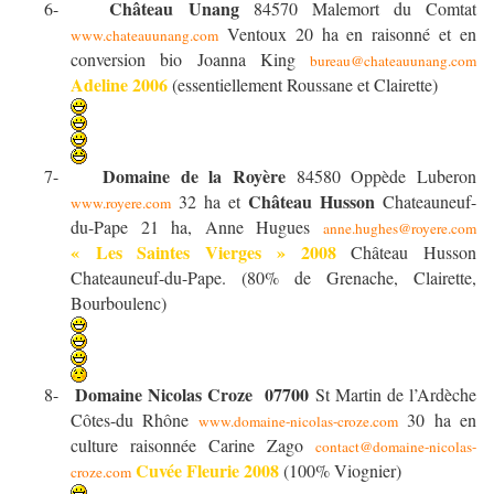
Château Unang
6-
84570 Malemort du Comtat
Ventoux 20 ha en raisonné et en
www.chateauunang.com
conversion bio Joanna King
bureau@chateauunang.com
Adeline 2006
(essentiellement Roussane et Clairette)
Domaine de la Royère
7-
84580 Oppède Luberon
Château Husson
32 ha et
Chateauneuf-
www.royere.com
du-Pape 21 ha, Anne Hugues
anne.hughes@royere.com
« Les Saintes Vierges » 2008
Château Husson
Chateauneuf-du-Pape. (80% de Grenache, Clairette,
Bourboulenc)
Domaine Nicolas Croze
07700
8-
St
Martin de l’Ardèche
Côtes-du Rhône
30 ha en
www.domaine-nicolas-croze.com
culture raisonnée Carine Zago
contact@domaine-nicolas-
Cuvée Fleurie 2008
(100% Viognier)
croze.com