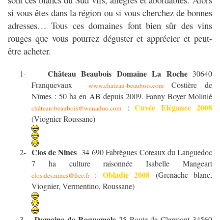
si vous êtes dans la région ou si vous cherchez de bonnes
adresses… Tous ces domaines font bien sûr des vins
rouges que vous pourrez déguster et apprécier et peut-
être acheter.
Château Beaubois Domaine La Roche
1-
30640
Franquevaux
Costière de
www.chateau-beaubois.com
Nîmes : 50 ha en AB depuis 2009. Fanny Boyer Molinié
Cuvée Elégance 2008
:
château-beaubois@wanadoo.com
(Viognier Roussane)
Clos de Nines
2-
34 690 Fabrègues Coteaux du Languedoc
7 ha culture raisonnée Isabelle Mangeart
Obladie 2008
:
(Grenache blanc,
clos.des.nines@free.fr
Viognier, Vermentino, Roussane)
Domaine de Roquemale
3-
25 Route de Clermont 34560