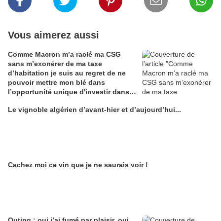
Vous aimerez aussi
Comme Macron m’a raclé ma CSG
sans m’exonérer de ma taxe
d’habitation je suis au regret de ne
pouvoir mettre mon blé dans
l’opportunité unique d'investir dans
une maison de Champagne digitale
Le vignoble algérien d’avant-hier et d’aujourd’hui...
Alain Edouard
Cachez moi ce vin que je ne saurais voir !
Outing : oui j’ai fumé par plaisir, oui