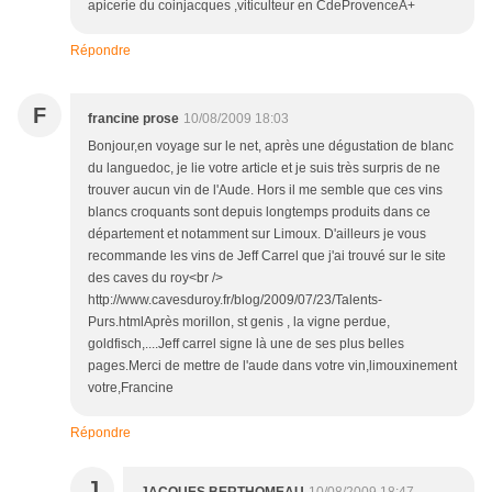
apicerie du coinjacques ,viticulteur en CdeProvenceA+
Répondre
F
francine prose
10/08/2009 18:03
Bonjour,en voyage sur le net, après une dégustation de blanc
du languedoc, je lie votre article et je suis très surpris de ne
trouver aucun vin de l'Aude. Hors il me semble que ces vins
blancs croquants sont depuis longtemps produits dans ce
département et notamment sur Limoux. D'ailleurs je vous
recommande les vins de Jeff Carrel que j'ai trouvé sur le site
des caves du roy<br />
http://www.cavesduroy.fr/blog/2009/07/23/Talents-
Purs.htmlAprès morillon, st genis , la vigne perdue,
goldfisch,....Jeff carrel signe là une de ses plus belles
pages.Merci de mettre de l'aude dans votre vin,limouxinement
votre,Francine
Répondre
J