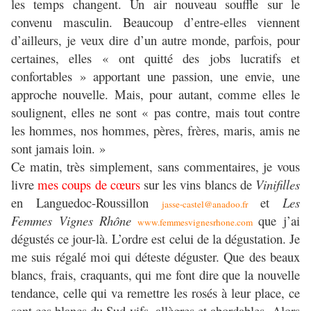
les temps changent. Un air nouveau souffle sur le
convenu masculin. Beaucoup d’entre-elles viennent
d’ailleurs, je veux dire d’un autre monde, parfois, pour
certaines, elles « ont quitté des jobs lucratifs et
confortables » apportant une passion, une envie, une
approche nouvelle. Mais, pour autant, comme elles le
soulignent, elles ne sont « pas contre, mais tout contre
les hommes, nos hommes, pères, frères, maris, amis ne
sont jamais loin. »
Ce matin, très simplement, sans commentaires, je vous
livre
mes coups de cœurs
sur les vins blancs de
Vinifilles
en Languedoc-Roussillon
et
Les
jasse-castel@anadoo.fr
Femmes Vignes Rhône
que j’ai
www.femmesvignesrhone.com
dégustés ce jour-là. L’ordre est celui de la dégustation. Je
me suis régalé moi qui déteste déguster. Que des beaux
blancs, frais, craquants, qui me font dire que la nouvelle
tendance, celle qui va remettre les rosés à leur place, ce
sont ces blancs du Sud vifs, allègres et abordables. Alors