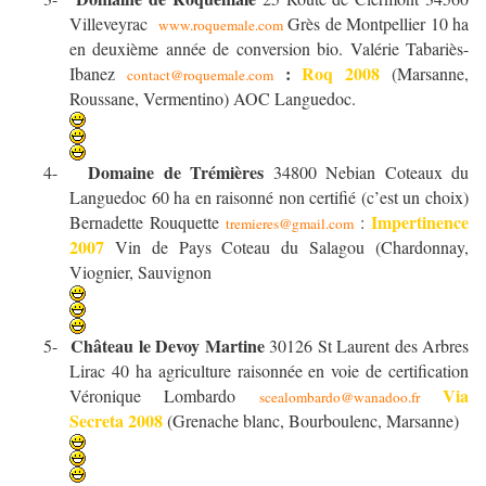
Villeveyrac
Grès de Montpellier 10 ha
www.roquemale.com
en deuxième année de conversion bio. Valérie Tabariès-
:
Roq 2008
Ibanez
(Marsanne,
contact@roquemale.com
Roussane, Vermentino) AOC Languedoc.
Domaine de Trémières
4-
34800 Nebian Coteaux du
Languedoc 60 ha en raisonné non certifié (c’est un choix)
Impertinence
Bernadette Rouquette
:
tremieres@gmail.com
2007
Vin de Pays Coteau du Salagou (Chardonnay,
Viognier, Sauvignon
Château le Devoy Martine
5-
30126 St
Laurent des Arbres
Lirac 40 ha agriculture raisonnée en voie de certification
Via
Véronique Lombardo
scealombardo@wanadoo.fr
Secreta 2008
(Grenache blanc, Bourboulenc, Marsanne)