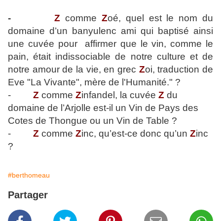
-
Z
comme
Z
oé, quel est le nom du
domaine d’un banyulenc ami qui baptisé ainsi
une cuvée pour affirmer que le vin, comme le
pain, était indissociable de notre culture et de
notre amour de la vie, en grec
Z
oi, traduction de
Eve "La Vivante", mère de l'Humanité." ?
-
Z
comme
Z
infandel, la cuvée
Z
du
domaine de l’Arjolle est-il un Vin de Pays des
Cotes de Thongue ou un Vin de Table ?
-
Z
comme
Z
inc, qu’est-ce donc qu’un
Z
inc
?
#berthomeau
Partager