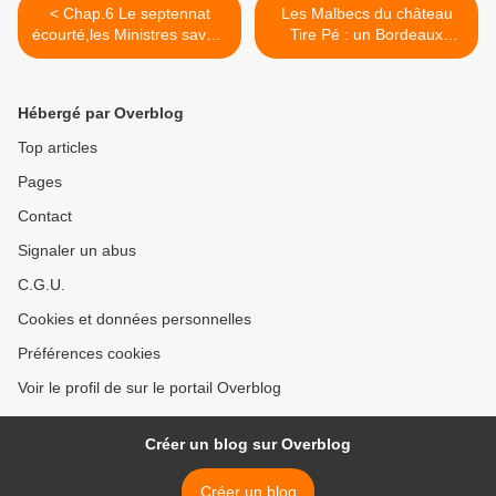
< Chap.6 Le septennat
Les Malbecs du château
écourté,les Ministres savent
Tire Pé : un Bordeaux
reconnaître les bons
étonnant ! >
domestiques
Hébergé par Overblog
Top articles
Pages
Contact
Signaler un abus
C.G.U.
Cookies et données personnelles
Préférences cookies
Voir le profil de sur le portail Overblog
Créer un blog sur Overblog
Créer un blog