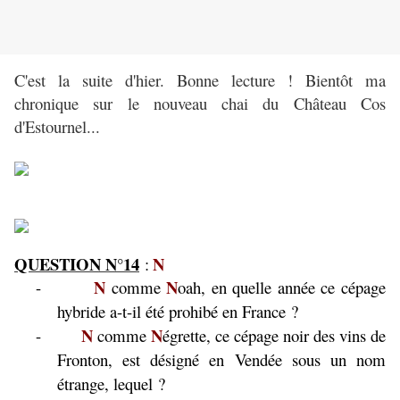
C'est la suite d'hier. Bonne lecture ! Bientôt ma
chronique sur le nouveau chai du Château Cos
d'Estournel...
QUESTION N°14
N
:
N
N
-
comme
oah, en quelle année ce cépage
hybride a-t-il été prohibé en France ?
N
N
-
comme
égrette, ce cépage noir des vins de
Fronton, est désigné en Vendée sous un nom
étrange, lequel ?