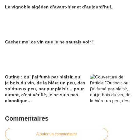
une maison de Champagne digitale
Le vignoble algérien d’avant-hier et d’aujourd’hui...
Alain Edouard
Cachez moi ce vin que je ne saurais voir !
Outing : oui j’ai fumé par plaisir, oui
je bois du vin, de la bière un peu, des
spiritueux peu, par pur plaisir… pour
autant, c’est vérifié, je ne suis pas
alcoolique…
Commentaires
Ajouter un commentaire