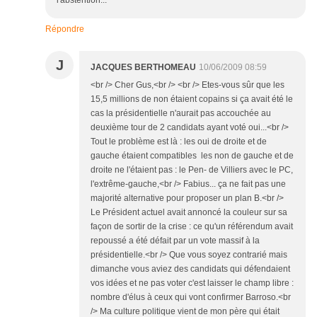
l'abstention...
Répondre
J
JACQUES BERTHOMEAU
10/06/2009 08:59
<br /> Cher Gus,<br /> <br /> Etes-vous sûr que les
15,5 millions de non étaient copains si ça avait été le
cas la présidentielle n'aurait pas accouchée au
deuxième tour de 2 candidats ayant voté oui...<br />
Tout le problème est là : les oui de droite et de
gauche étaient compatibles les non de gauche et de
droite ne l'étaient pas : le Pen- de Villiers avec le PC,
l'extrême-gauche,<br /> Fabius... ça ne fait pas une
majorité alternative pour proposer un plan B.<br />
Le Président actuel avait annoncé la couleur sur sa
façon de sortir de la crise : ce qu'un référendum avait
repoussé a été défait par un vote massif à la
présidentielle.<br /> Que vous soyez contrarié mais
dimanche vous aviez des candidats qui défendaient
vos idées et ne pas voter c'est laisser le champ libre :
nombre d'élus à ceux qui vont confirmer Barroso.<br
/> Ma culture politique vient de mon père qui était