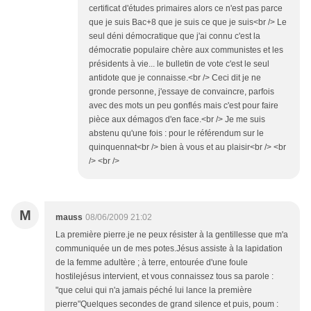
certificat d'études primaires alors ce n'est pas parce
que je suis Bac+8 que je suis ce que je suis<br /> Le
seul déni démocratique que j'ai connu c'est la
démocratie populaire chère aux communistes et les
présidents à vie... le bulletin de vote c'est le seul
antidote que je connaisse.<br /> Ceci dit je ne
gronde personne, j'essaye de convaincre, parfois
avec des mots un peu gonflés mais c'est pour faire
pièce aux démagos d'en face.<br /> Je me suis
abstenu qu'une fois : pour le référendum sur le
quinquennat<br /> bien à vous et au plaisir<br /> <br
/> <br />
M
mauss
08/06/2009 21:02
La première pierre.je ne peux résister à la gentillesse que m'a
communiquée un de mes potes.Jésus assiste à la lapidation
de la femme adultère ; à terre, entourée d'une foule
hostilejésus intervient, et vous connaissez tous sa parole :
"que celui qui n'a jamais péché lui lance la première
pierre"Quelques secondes de grand silence et puis, poum :