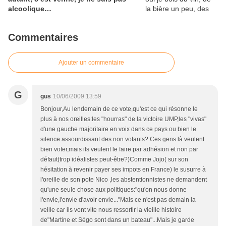
alcoolique…
Commentaires
Ajouter un commentaire
G
gus
10/06/2009 13:59
Bonjour,Au lendemain de ce vote,qu'est ce qui résonne le
plus à nos oreilles:les "hourras" de la victoire UMP,les "vivas"
d'une gauche majoritaire en voix dans ce pays ou bien le
silence assourdissant des non votants? Ces gens là veulent
bien voter,mais ils veulent le faire par adhésion et non par
défaut(trop idéalistes peut-être?)Comme Jojo( sur son
hésitation à revenir payer ses impots en France) le susurre à
l'oreille de son pote Nico ,les abstentionnistes ne demandent
qu'une seule chose aux politiques:"qu'on nous donne
l'envie,l'envie d'avoir envie..."Mais ce n'est pas demain la
veille car ils vont vite nous ressortir la vieille histoire
de"Martine et Ségo sont dans un bateau"...Mais je garde