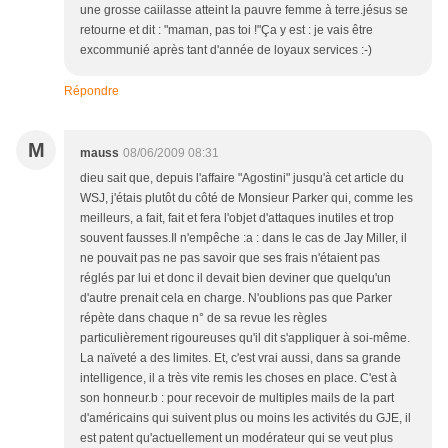
une grosse caiilasse atteint la pauvre femme à terre.jésus se
retourne et dit : "maman, pas toi !"Ça y est : je vais être
excommunié après tant d'année de loyaux services :-)
Répondre
M
mauss
08/06/2009 08:31
dieu sait que, depuis l'affaire "Agostini" jusqu'à cet article du
WSJ, j'étais plutôt du côté de Monsieur Parker qui, comme les
meilleurs, a fait, fait et fera l'objet d'attaques inutiles et trop
souvent fausses.Il n'empêche :a : dans le cas de Jay Miller, il
ne pouvait pas ne pas savoir que ses frais n'étaient pas
réglés par lui et donc il devait bien deviner que quelqu'un
d'autre prenait cela en charge. N'oublions pas que Parker
répète dans chaque n° de sa revue les règles
particulièrement rigoureuses qu'il dit s'appliquer à soi-même.
La naïveté a des limites. Et, c'est vrai aussi, dans sa grande
intelligence, il a très vite remis les choses en place. C'est à
son honneur.b : pour recevoir de multiples mails de la part
d'américains qui suivent plus ou moins les activités du GJE, il
est patent qu'actuellement un modérateur qui se veut plus