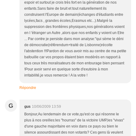
espoir et surtout je crois très fort en la génération de nos
enfants.Sans faire de bruit et tout naturellement ils
construisent l'Europe de demain(échanges d'étudiants entre
lycées,facs , grandes écoles,Erasmus etc...).Malgré la
suppression des frontières physiques,nos générations voient
en l 'étranger un Autre ,alors que nos enfants y voient un Etre
... Par contre je persiste dans mon analyse:"qui sème le déni
de démocratie(référendum+traité de Lisbonne)récolte
l'abstention !!!Pardon de vous avoir mis au centre de ma petite
bafouille car vos propos étaient bien modérés en rapport à
tous ceux très moralisateurs de mon entourage bien pensant
!Pour avoir servi en quelque sorte d'exutoire à mon
irritabilité,je vous remercie ! A la votre !
Répondre
G
gus
10/06/2009 13:59
Bonjour,Au lendemain de ce vote,qu'est ce qui résonne le
plus à nos oreilles:les "hourras" de la victoire UMP,les "vivas"
d'une gauche majoritaire en voix dans ce pays ou bien le
silence assourdissant des non votants? Ces gens là veulent