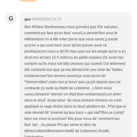
Répondre
G
gus
08/06/2009 22:25
Ben M'sieur Berthomeau,nous grondez pas !On sait plus
comment qui faut qu'on fass' nous!La dernièr'fois pour le
référendum on a été voter parce que vous savez,y parait
qu'y'en a qui sont mort pour qu'on puisse avoir ce
privilèg'qu'on nous a dit !Et vlan',pan sur les doigts qu'on a eu
droit moi et mes 15.5 millions de petits copains.On avait rien
compris qu'ils nous ont dits ceusses qui savent !J'ai tellement
été contrarié moi que ça ma déclanché une crise de "belles
lusitaniennes"(en termes savant,je crois qu'on dit
"hémorroïdes",mais moi je trouv' pas ça joli depuis que j'ai
contracté ça suite au traité de Lisbonne...).Alors vous
savez,dimanch' dernier on était bien embarrassés,en plein
dans le dout' et par peur de vous enduire d'erreur on s'est
appliqué le sage dicton:dans le dout',abstiens toi...Pt'et que le
vote devrait êtr' réservé qu'aux bacs +,qui sait?Bon je compt'
bien sur vous la prochain' fois pour nous dir' comment qui
faut fair'...Au plaisir !Ps:qui sème le déni de
démocratie(référendum+traité de Lisbonne) récolte