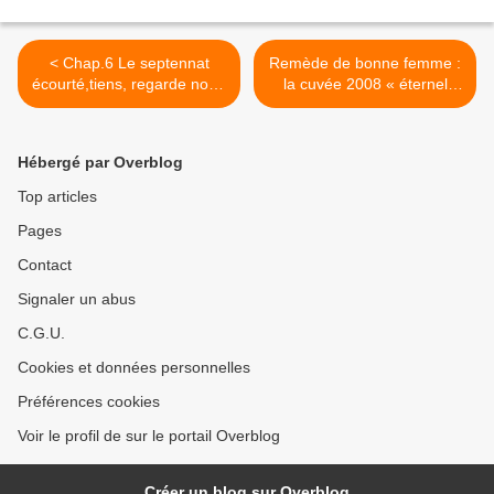
< Chap.6 Le septennat
Remède de bonne femme :
écourté,tiens, regarde notre
la cuvée 2008 « éternel
nouveau Ministre des
antidépresseur» est
Affaires Etrangères au
disponible à
temps des matins blêmes
Embres&Castelmaure >
Hébergé par Overblog
du quartier Latin…
Top articles
Pages
Contact
Signaler un abus
C.G.U.
Cookies et données personnelles
Préférences cookies
Voir le profil de sur le portail Overblog
Créer un blog sur Overblog