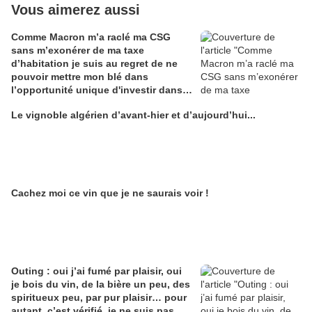
Vous aimerez aussi
Comme Macron m’a raclé ma CSG
sans m’exonérer de ma taxe
d’habitation je suis au regret de ne
pouvoir mettre mon blé dans
l’opportunité unique d'investir dans
une maison de Champagne digitale
Le vignoble algérien d’avant-hier et d’aujourd’hui...
Alain Edouard
Cachez moi ce vin que je ne saurais voir !
Outing : oui j’ai fumé par plaisir, oui
je bois du vin, de la bière un peu, des
spiritueux peu, par pur plaisir… pour
autant, c’est vérifié, je ne suis pas