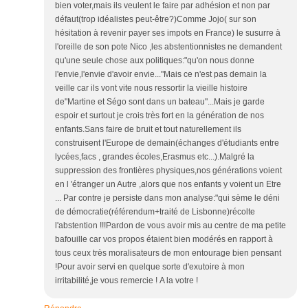
bien voter,mais ils veulent le faire par adhésion et non par
défaut(trop idéalistes peut-être?)Comme Jojo( sur son
hésitation à revenir payer ses impots en France) le susurre à
l'oreille de son pote Nico ,les abstentionnistes ne demandent
qu'une seule chose aux politiques:"qu'on nous donne
l'envie,l'envie d'avoir envie..."Mais ce n'est pas demain la
veille car ils vont vite nous ressortir la vieille histoire
de"Martine et Ségo sont dans un bateau"...Mais je garde
espoir et surtout je crois très fort en la génération de nos
enfants.Sans faire de bruit et tout naturellement ils
construisent l'Europe de demain(échanges d'étudiants entre
lycées,facs , grandes écoles,Erasmus etc...).Malgré la
suppression des frontières physiques,nos générations voient
en l 'étranger un Autre ,alors que nos enfants y voient un Etre
... Par contre je persiste dans mon analyse:"qui sème le déni
de démocratie(référendum+traité de Lisbonne)récolte
l'abstention !!!Pardon de vous avoir mis au centre de ma petite
bafouille car vos propos étaient bien modérés en rapport à
tous ceux très moralisateurs de mon entourage bien pensant
!Pour avoir servi en quelque sorte d'exutoire à mon
irritabilité,je vous remercie ! A la votre !