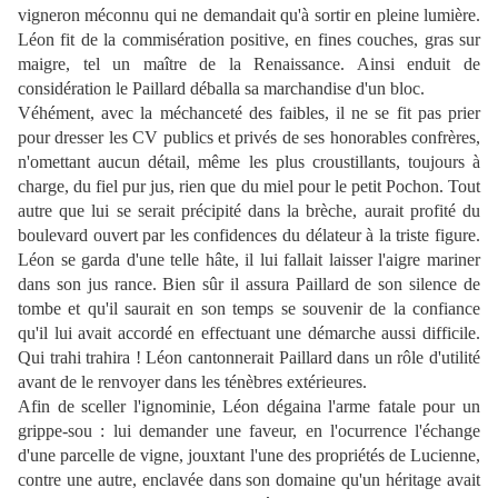
vigneron méconnu qui ne demandait qu'à sortir en pleine lumière.
Léon fit de la commisération positive, en fines couches, gras sur
maigre, tel un maître de la Renaissance. Ainsi enduit de
considération le Paillard déballa sa marchandise d'un bloc.
Véhément, avec la méchanceté des faibles, il ne se fit pas prier
pour dresser les CV publics et privés de ses honorables confrères,
n'omettant aucun détail, même les plus croustillants, toujours à
charge, du fiel pur jus, rien que du miel pour le petit Pochon. Tout
autre que lui se serait précipité dans la brèche, aurait profité du
boulevard ouvert par les confidences du délateur à la triste figure.
Léon se garda d'une telle hâte, il lui fallait laisser l'aigre mariner
dans son jus rance. Bien sûr il assura Paillard de son silence de
tombe et qu'il saurait en son temps se souvenir de la confiance
qu'il lui avait accordé en effectuant une démarche aussi difficile.
Qui trahi trahira ! Léon cantonnerait Paillard dans un rôle d'utilité
avant de le renvoyer dans les ténèbres extérieures.
Afin de sceller l'ignominie, Léon dégaina l'arme fatale pour un
grippe-sou : lui demander une faveur, en l'ocurrence l'échange
d'une parcelle de vigne, jouxtant l'une des propriétés de Lucienne,
contre une autre, enclavée dans son domaine qu'un héritage avait