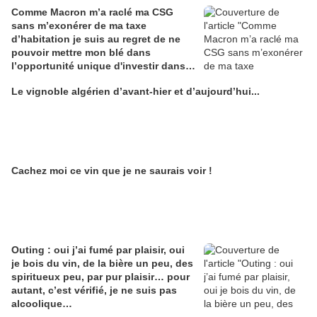
Comme Macron m’a raclé ma CSG
sans m’exonérer de ma taxe
d’habitation je suis au regret de ne
pouvoir mettre mon blé dans
l’opportunité unique d'investir dans
une maison de Champagne digitale
Le vignoble algérien d’avant-hier et d’aujourd’hui...
Alain Edouard
Cachez moi ce vin que je ne saurais voir !
Outing : oui j’ai fumé par plaisir, oui
je bois du vin, de la bière un peu, des
spiritueux peu, par pur plaisir… pour
autant, c’est vérifié, je ne suis pas
alcoolique…