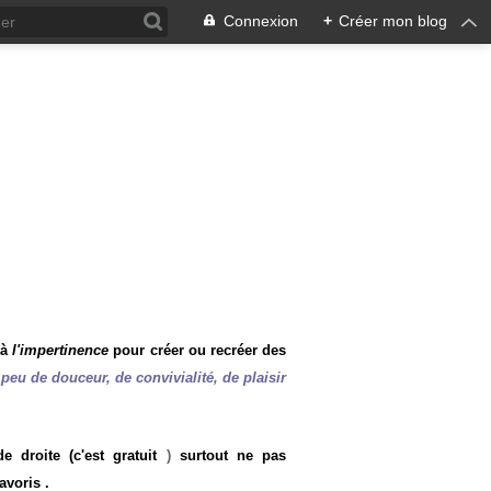
Connexion
+
Créer mon blog
 à
l'impertinence
pour créer ou recréer des
peu de douceur, de convivialité, de plaisir
 droite (c'est gratuit
)
surtout ne pas
avoris .