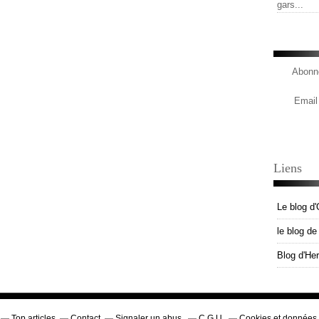
gars...
Abonne
Email
Liens
Le blog d'
le blog d
Blog d'He
Top articles
Contact
Signaler un abus
C.G.U.
Cookies et données