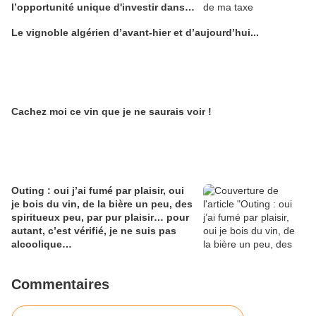
l’opportunité unique d'investir dans
une maison de Champagne digitale
Le vignoble algérien d’avant-hier et d’aujourd’hui...
Alain Edouard
Cachez moi ce vin que je ne saurais voir !
Outing : oui j’ai fumé par plaisir, oui
je bois du vin, de la bière un peu, des
spiritueux peu, par pur plaisir… pour
autant, c’est vérifié, je ne suis pas
alcoolique…
Commentaires