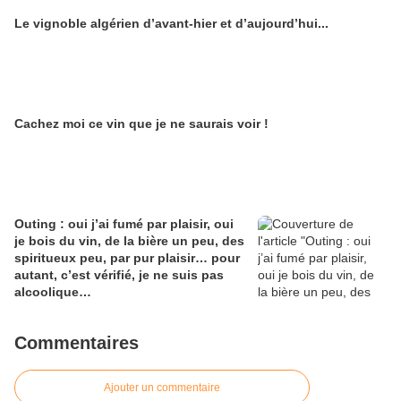
une maison de Champagne digitale
Le vignoble algérien d’avant-hier et d’aujourd’hui...
Alain Edouard
Cachez moi ce vin que je ne saurais voir !
Outing : oui j’ai fumé par plaisir, oui
je bois du vin, de la bière un peu, des
spiritueux peu, par pur plaisir… pour
autant, c’est vérifié, je ne suis pas
alcoolique…
Commentaires
Ajouter un commentaire