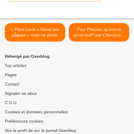
< Pépé Louis « faisait ses
Pour Pâques, qu'est-ce
pâques » mais ne portait
qu'on boit? par Chimulus in
pas son éthique paysanne
Post >
et vigneronne à la
boutonnière
Hébergé par Overblog
Top articles
Pages
Contact
Signaler un abus
C.G.U.
Cookies et données personnelles
Préférences cookies
Voir le profil de sur le portail Overblog