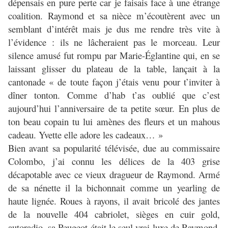
dépensais en pure perte car je faisais face à une étrange
coalition. Raymond et sa nièce m’écoutèrent avec un
semblant d’intérêt mais je dus me rendre très vite à
l’évidence : ils ne lâcheraient pas le morceau. Leur
silence amusé fut rompu par Marie-Églantine qui, en se
laissant glisser du plateau de la table, lançait à la
cantonade « de toute façon j’étais venu pour t’inviter à
dîner tonton. Comme d’hab t’as oublié que c’est
aujourd’hui l’anniversaire de ta petite sœur. En plus de
ton beau copain tu lui amènes des fleurs et un mahous
cadeau. Yvette elle adore les cadeaux… »
Bien avant sa popularité télévisée, due au commissaire
Colombo, j’ai connu les délices de la 403 grise
décapotable avec ce vieux dragueur de Raymond. Armé
de sa nénette il la bichonnait comme un yearling de
haute lignée. Roues à rayons, il avait bricolé des jantes
de la nouvelle 404 cabriolet, sièges en cuir gold,
autoradio, sa Peugeot était le seul vrai luxe de Raymond.